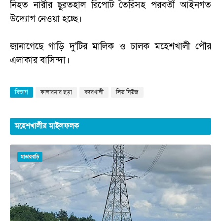
নিহত নারীর ছুরতহাল রিপোর্ট তৈরিসহ পরবর্তী আইনগত
উদ্যোগ নেওয়া হচ্ছে।
জানাগেছে গাড়ি দু'টির মালিক ও চালক মহেশখালী পৌর
এলাকার বাসিন্দা।
বিভাগ
কালারমার ছড়া
বদরখালী
লিড নিউজ
মহেশখালীর মাইলফলক
মাতারবাড়ি