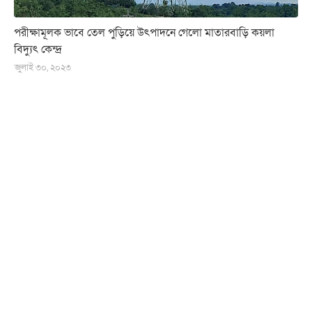
পরীক্ষামূলক ভাবে তেল পুড়িয়ে উৎপাদনে গেলো মাতারবাড়ি কয়লা
বিদ্যুৎ কেন্দ্র
জুলাই ৩০, ২০২৩