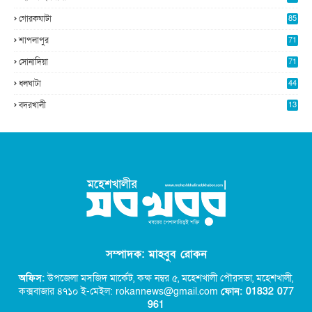
গোরকঘাটা
85
শাপলাপুর
71
সোনাদিয়া
71
ধলঘাটা
44
বদরখালী
13
সম্পাদক: মাহবুব রোকন
অফিস:
উপজেলা মসজিদ মার্কেট, কক্ষ নম্বর ৫,
মহেশখালী পৌরসভা, মহেশখালী,
কক্সবাজার ৪৭১০ ই-মেইল: rokannews@gmail.com
ফোন: 01832 077
96
1