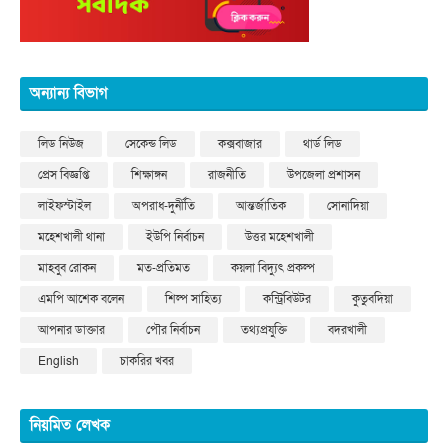
অন্যান্য বিভাগ
লিড নিউজ
সেকেন্ড লিড
কক্সবাজার
থার্ড লিড
প্রেস বিজ্ঞপ্তি
শিক্ষাঙ্গন
রাজনীতি
উপজেলা প্রশাসন
লাইফস্টাইল
অপরাধ-দুর্নীতি
আন্তর্জাতিক
সোনাদিয়া
মহেশখালী থানা
ইউপি নির্বাচন
উত্তর মহেশখালী
মাহবুব রোকন
মত-প্রতিমত
কয়লা বিদ্যুৎ প্রকল্প
এমপি আশেক বলেন
শিল্প সাহিত্য
কন্ট্রিবিউটর
কুতুবদিয়া
আপনার ডাক্তার
পৌর নির্বাচন
তথ্যপ্রযুক্তি
বদরখালী
English
চাকরির খবর
নিয়মিত লেখক