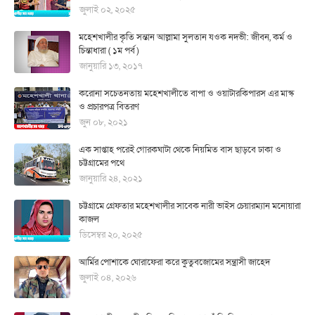
জুলাই ০২, ২০২৫
মহেশখালীর কৃতি সন্তান আল্লামা সুলতান যওক নদভী: জীবন, কর্ম ও
চিন্তাধারা ( ১ম পর্ব )
জানুয়ারি ১৩, ২০১৭
করোনা সচেতনতায় মহেশখালীতে বাপা ও ওয়াটারকিপারস এর মাস্ক
ও প্রচারপত্র বিতরণ
জুন ০৮, ২০২১
এক সাপ্তাহ পরেই গোরকঘাটা থেকে নিয়মিত বাস ছাড়বে ঢাকা ও
চট্টগ্রামের পথে
জানুয়ারি ২৪, ২০২১
চট্টগ্রামে গ্রেফতার মহেশখালীর সাবেক নারী ভাইস চেয়ারম্যান মনোয়ারা
কাজল
ডিসেম্বর ২০, ২০২৫
আর্মির পোশাকে ঘোরাফেরা করে কুতুবজোমের সন্ত্রাসী জাহেদ
জুলাই ০৪, ২০২৬