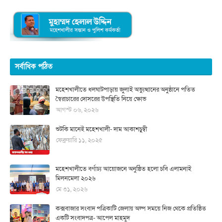
সর্বাধিক পঠিত
মহেশখালীতে ধলঘাটপাড়ায় জুলাই অভ্যুত্থানের অনুষ্ঠানে পতিত
স্বৈরাচারের দোসরের উপস্থিতি নিয়ে ক্ষোভ
আগস্ট ০৬, ২০২৬
শুটকি মানেই মহেশখালী- দাম আকাশচুম্বী
ফেব্রুয়ারি ১১, ২০২৫
মহেশখালীতে বর্ণাঢ্য আয়োজনে অনুষ্ঠিত হলো চবি এলামনাই
মিলনমেলা ২০২৬
মে ৩১, ২০২৬
কক্সবাজার সংবাদ পত্রিকাটি জেলায় অল্প সময়ে নিজ থেকে প্রতিষ্ঠিত
একটি সংবাদপত্র- আপেল মাহমুদ