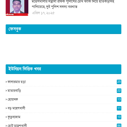
মহেশখালীর সন্ত্রাসী রফিক পুলিশের চোখ ফাঁকি দিয়ে হাতকড়াসহ
পালিয়েছে, দুই পুলিশ সদস্য বরখাস্ত
এপ্রিল ১৭, ২০২৫
ফেসবুক
ইউনিয়ন ভিত্তিক খবর
কালারমার ছড়া
25
5
মাতারবাড়ি
22
2
হোয়ানক
13
5
বড় মহেশখালী
11
0
কুতুবজোম
10
8
ছোট মহেশখালী
86