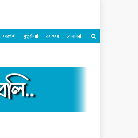
বদরখালী
কুতুবদিয়া
সব খবর
সোনাদিয়া