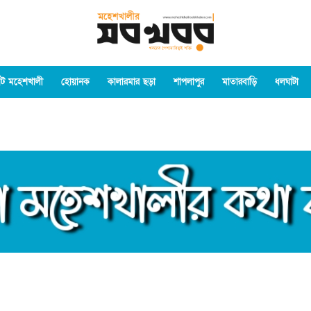
ট মহেশখালী
হোয়ানক
কালারমার ছড়া
শাপলাপুর
মাতারবাড়ি
ধলঘাটা