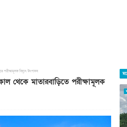
তে পরীক্ষামূলক বিদ্যুৎ উৎপাদন
মহ
, কাল থেকে মাতারবাড়িতে পরীক্ষামূলক