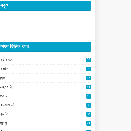
সবুক
নিয়ন ভিত্তিক খবর
ারমার ছড়া
25
5
ারবাড়ি
22
2
ানক
13
5
মহেশখালী
11
0
ুবজোম
10
8
 মহেশখালী
86
কঘাটা
85
লাপুর
71