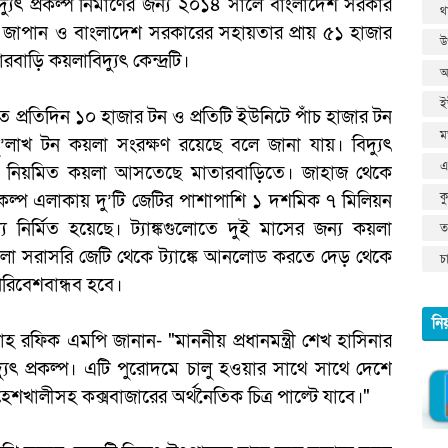
ৎ প্রকল্প নির্মাণের জন্য ২০১৪ সালে বাংলাদেশ সরকার
থ
 জাপান ও বাংলাদেশ সরকারের সহায়তার প্রায় ৫১ হাজার
উ
বাড়ি কয়লাবিদ্যুৎ কেন্দ্রটি।
আ
ই
রতে প্রতিদিন ১০ হাজার টন ও প্রতিটি ইউনিটে পাঁচ হাজার টন
ম
’লাখ টন কয়লা সংরক্ষণ রয়েছে বলে জানা যায়। বিদ্যুৎ
এ
ে নিয়মিত কয়লা আসতেছে মাতারবাড়িতে। জাহাজ থেকে
রকল্প এলাকায় দু’টি জেটির পাশাপাশি ১ দশমিক ৭ মিলিয়ন
ক
যে নির্মিত হয়েছে। ট্যাঙ্কগুলোতে দুই মাসের জন্য কয়লা
তথ
লা সরাসরি জেটি থেকে ট্যাঙ্কে আনলোড করতে দেড় থেকে
চ
রিবেশবান্ধব হবে।
নি
হ রফিক এমপি জানান- "মাননীয় প্রধানমন্ত্রী শেখ হাসিনার
্যুৎ প্রকল্প। এটি পুরোদমে চালু হওয়ার সাথে সাথে দেশে
হেশখালীসহ কক্সবাজারের অর্থনৈতিক চিত্র পাল্টে যাবে।"