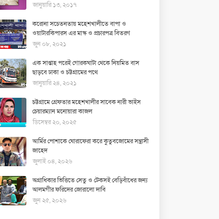
জানুয়ারি ১৩, ২০১৭
করোনা সচেতনতায় মহেশখালীতে বাপা ও
ওয়াটারকিপারস এর মাস্ক ও প্রচারপত্র বিতরণ
জুন ০৮, ২০২১
এক সাপ্তাহ পরেই গোরকঘাটা থেকে নিয়মিত বাস
ছাড়বে ঢাকা ও চট্টগ্রামের পথে
জানুয়ারি ২৪, ২০২১
চট্টগ্রামে গ্রেফতার মহেশখালীর সাবেক নারী ভাইস
চেয়ারম্যান মনোয়ারা কাজল
ডিসেম্বর ২০, ২০২৫
আর্মির পোশাকে ঘোরাফেরা করে কুতুবজোমের সন্ত্রাসী
জাহেদ
জুলাই ০৪, ২০২৬
অগ্রাধিকার ভিত্তিতে সেতু ও টেকসই বেড়িবাঁধের জন্য
আলমগীর ফরিদের জোরালো দাবি
জুন ২৫, ২০২৬