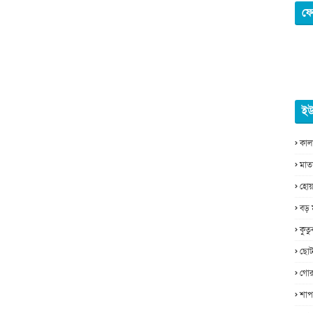
ফে
ইউ
কাল
মাত
হোয়
বড় 
কুত
ছোট
গোর
শাপ