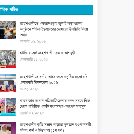
্বাধিক পঠিত
মহেশখালীতে ধলঘাটপাড়ায় জুলাই অভ্যুত্থানের
অনুষ্ঠানে পতিত স্বৈরাচারের দোসরের উপস্থিতি নিয়ে
ক্ষোভ
আগস্ট ০৬, ২০২৬
শুটকি মানেই মহেশখালী- দাম আকাশচুম্বী
ফেব্রুয়ারি ১১, ২০২৫
মহেশখালীতে বর্ণাঢ্য আয়োজনে অনুষ্ঠিত হলো চবি
এলামনাই মিলনমেলা ২০২৬
মে ৩১, ২০২৬
কক্সবাজার সংবাদ পত্রিকাটি জেলায় অল্প সময়ে নিজ
থেকে প্রতিষ্ঠিত একটি সংবাদপত্র- আপেল মাহমুদ
জুলাই ০২, ২০২৫
মহেশখালীর কৃতি সন্তান আল্লামা সুলতান যওক নদভী:
জীবন, কর্ম ও চিন্তাধারা ( ১ম পর্ব )