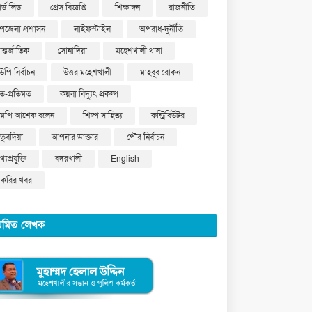
ার্ড লিড
প্রেস বিজ্ঞপ্তি
শিক্ষাঙ্গন
রাজনীতি
পজেলা প্রশাসন
লাইফস্টাইল
অপরাধ-দুর্নীতি
ন্তর্জাতিক
সোনাদিয়া
মহেশখালী থানা
উপি নির্বাচন
উত্তর মহেশখালী
মাহবুব রোকন
ত-প্রতিমত
কয়লা বিদ্যুৎ প্রকল্প
মপি আশেক বলেন
শিল্প সাহিত্য
কন্ট্রিবিউটর
ুতুবদিয়া
আপনার ডাক্তার
পৌর নির্বাচন
্যপ্রযুক্তি
বদরখালী
English
াকরির খবর
য়মিত লেখক