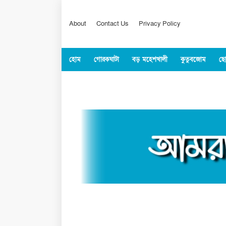
About
Contact Us
Privacy Policy
হোম
গোরকঘাটা
বড় মহেশখালী
কুতুবজোম
ছো
কক্সবাজার
জাতীয়
বিশ্ব
খেলাধুল