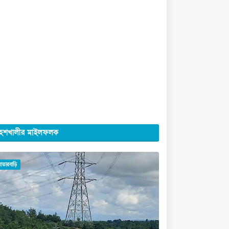
েশখালীর মাইলফলক
মাতারবাড়ি