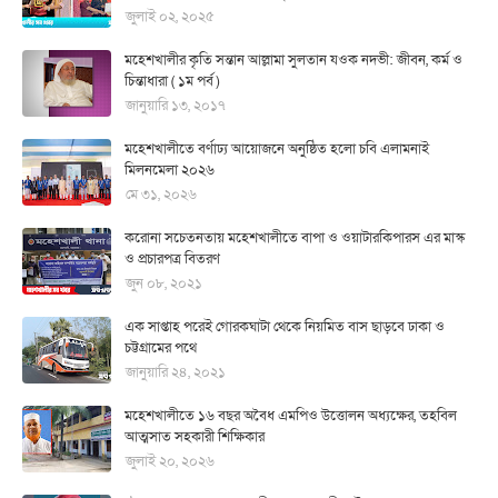
জুলাই ০২, ২০২৫
মহেশখালীর কৃতি সন্তান আল্লামা সুলতান যওক নদভী: জীবন, কর্ম ও
চিন্তাধারা ( ১ম পর্ব )
জানুয়ারি ১৩, ২০১৭
মহেশখালীতে বর্ণাঢ্য আয়োজনে অনুষ্ঠিত হলো চবি এলামনাই
মিলনমেলা ২০২৬
মে ৩১, ২০২৬
করোনা সচেতনতায় মহেশখালীতে বাপা ও ওয়াটারকিপারস এর মাস্ক
ও প্রচারপত্র বিতরণ
জুন ০৮, ২০২১
এক সাপ্তাহ পরেই গোরকঘাটা থেকে নিয়মিত বাস ছাড়বে ঢাকা ও
চট্টগ্রামের পথে
জানুয়ারি ২৪, ২০২১
মহেশখালীতে ১৬ বছর অবৈধ এমপিও উত্তোলন অধ্যক্ষের, তহবিল
আত্মসাত সহকারী শিক্ষিকার
জুলাই ২০, ২০২৬