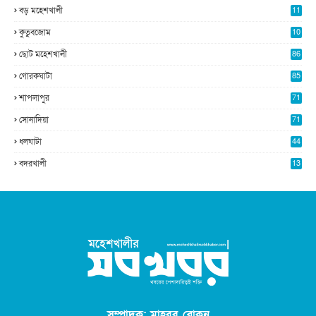
বড় মহেশখালী
11
0
কুতুবজোম
10
8
ছোট মহেশখালী
86
গোরকঘাটা
85
শাপলাপুর
71
সোনাদিয়া
71
ধলঘাটা
44
বদরখালী
13
সম্পাদক: মাহবুব রোকন