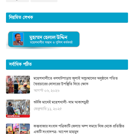
নিয়মিত লেখক
সর্বাধিক পঠিত
মহেশখালীতে ধলঘাটপাড়ায় জুলাই অভ্যুত্থানের অনুষ্ঠানে পতিত
স্বৈরাচারের দোসরের উপস্থিতি নিয়ে ক্ষোভ
আগস্ট ০৬, ২০২৬
শুটকি মানেই মহেশখালী- দাম আকাশচুম্বী
ফেব্রুয়ারি ১১, ২০২৫
কক্সবাজার সংবাদ পত্রিকাটি জেলায় অল্প সময়ে নিজ থেকে প্রতিষ্ঠিত
একটি সংবাদপত্র- আপেল মাহমুদ