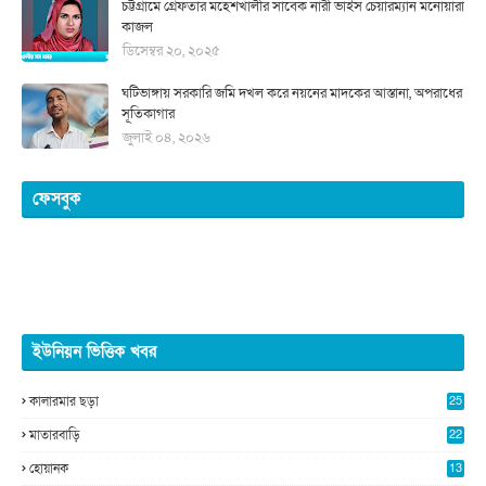
চট্টগ্রামে গ্রেফতার মহেশখালীর সাবেক নারী ভাইস চেয়ারম্যান মনোয়ারা
কাজল
ডিসেম্বর ২০, ২০২৫
ঘটিভাঙ্গায় সরকারি জমি দখল করে নয়নের মাদকের আস্তানা, অপরাধের
সূতিকাগার
জুলাই ০৪, ২০২৬
ফেসবুক
ইউনিয়ন ভিত্তিক খবর
কালারমার ছড়া
25
5
মাতারবাড়ি
22
2
হোয়ানক
13
5