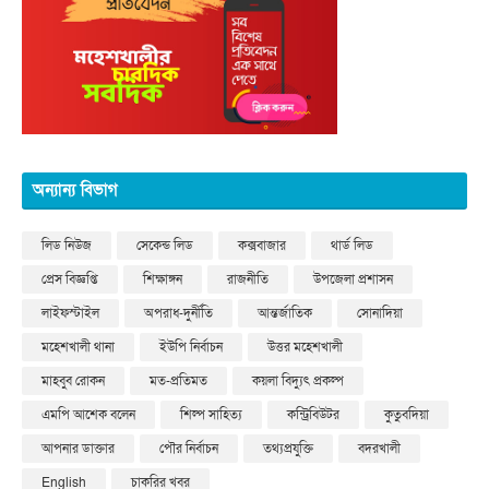
অন্যান্য বিভাগ
লিড নিউজ
সেকেন্ড লিড
কক্সবাজার
থার্ড লিড
প্রেস বিজ্ঞপ্তি
শিক্ষাঙ্গন
রাজনীতি
উপজেলা প্রশাসন
লাইফস্টাইল
অপরাধ-দুর্নীতি
আন্তর্জাতিক
সোনাদিয়া
মহেশখালী থানা
ইউপি নির্বাচন
উত্তর মহেশখালী
মাহবুব রোকন
মত-প্রতিমত
কয়লা বিদ্যুৎ প্রকল্প
এমপি আশেক বলেন
শিল্প সাহিত্য
কন্ট্রিবিউটর
কুতুবদিয়া
আপনার ডাক্তার
পৌর নির্বাচন
তথ্যপ্রযুক্তি
বদরখালী
English
চাকরির খবর