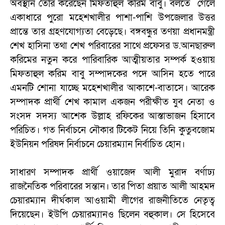
অবস্থান তৈরি করেছেন মিফতাহুল করিম বাবু। বলতে গেলে
একাধারে পুরো মহেশখালীর পাশা-পাশি উপজেলার উত্তর
প্রান্তে তার গ্রহণযোগ্যতা বেড়েছে। বঙ্গবন্ধুর তণয়া প্রধানমন্ত্রী
শেখ হাসিনা তথা শেখ পরিবারের সাথে প্রফেসর ড.আনছারুল
করিমের নতুন করে পারিবারিক আত্মীয়তার সম্পর্ক হওয়ায়
মিফতাহুল করিম বাবু সম্পাদকের পদে আসিন হতে পারে
এমনটি শোনা যাচ্ছে মহেশখালীর আকাশে-বাতাসে। আরেক
সম্পাদক প্রার্থী শেখ কামাল একজন পরীক্ষীত যুব নেতা ও
সংসদ সদস্য আশেক উল্লাহ রফিকের আস্তাভাজন হিসাবে
পরিচিত। গত নির্বাচনে নৌকার টিকেট নিয়ে তিনি কুতুবজোম
ইউনিয়ন পরিষদ নির্বাচনে চেয়ারম্যান নির্বাচিত হোন।
সাধারণ সম্পাদক প্রার্থী ওয়াজেদ আলী মুরাদ বর্ণাঢ্য
রাজনৈতিক পরিবারের সন্তান। তার পিতা প্রয়াত আলী আহমদ
চেয়ারম্যান দীর্ঘকাল আওয়ামী লীগের রাজনীতিতে নেতৃত্ব
দিয়েছেন। ইউপি চেয়ারম্যানও ছিলেন বহুকাল। সে হিসেবে