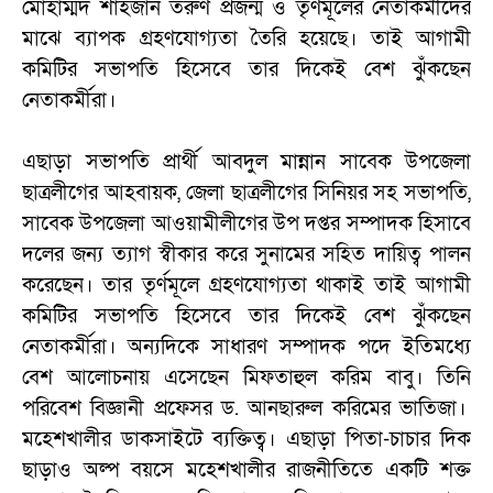
মোহাম্মদ শাহজান তরুণ প্রজন্ম ও তৃণমূলের নেতাকর্মীদের
মাঝে ব্যাপক গ্রহণযোগ্যতা তৈরি হয়েছে। তাই আগামী
কমিটির সভাপতি হিসেবে তার দিকেই বেশ ঝুঁকছেন
নেতাকর্মীরা।
এছাড়া সভাপতি প্রার্থী আবদুল মান্নান সাবেক উপজেলা
ছাত্রলীগের আহবায়ক, জেলা ছাত্রলীগের সিনিয়র সহ সভাপতি,
সাবেক উপজেলা আওয়ামীলীগের উপ দপ্তর সম্পাদক হিসাবে
দলের জন্য ত্যাগ স্বীকার করে সুনামের সহিত দায়িত্ব পালন
করেছেন। তার তৃর্ণমূলে গ্রহণযোগ্যতা থাকাই তাই আগামী
কমিটির সভাপতি হিসেবে তার দিকেই বেশ ঝুঁকছেন
নেতাকর্মীরা। অন্যদিকে সাধারণ সম্পাদক পদে ইতিমধ্যে
বেশ আলোচনায় এসেছেন মিফতাহুল করিম বাবু। তিনি
পরিবেশ বিজ্ঞানী প্রফেসর ড. আনছারুল করিমের ভাতিজা।
মহেশখালীর ডাকসাইটে ব্যক্তিত্ব। এছাড়া পিতা-চাচার দিক
ছাড়াও অল্প বয়সে মহেশখালীর রাজনীতিতে একটি শক্ত