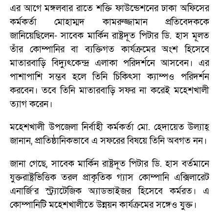
এর আগে মঙ্গলবার রাতে শক্তি ফাউন্ডেশনের ঢাকা অফিসের
কর্মকর্তা মোহাম্মদ কামরুজ্জামান প্রতিবেদককে
জানিয়েছিলেন- সাবেক মার্কিন রাষ্ট্রদূত পিটার ডি. হাস মূলত
তাঁর কোম্পানির বা ব্যক্তিগত কার্যক্রমের অংশ হিসেবে
মাতারবাড়ি বিদ্যুৎকেন্দ্র এলাকা পরিদর্শনে আসবেন। এর
পাশাপাশি সম্ভব হলে তিনি চিকিৎসা ক্যাম্পও পরিদর্শন
করবেন। তবে তিনি মাতারবাড়ি সফর না করেই মহেশখালী
ত্যাগ করেন।
মহেশখালী উপজেলা নির্বাহী কর্মকর্তা মো. হেদায়েত উল্যাহ্
জানান, প্রাতিষ্ঠানিকভাবে এ সফরের বিষয়ে তিনি অবগত নন।
জানা গেছে, সাবেক মার্কিন রাষ্ট্রদূত পিটার ডি. হাস বর্তমানে
যুক্তরাষ্ট্রভিত্তিক তরল প্রাকৃতিক গ্যাস কোম্পানি এক্সিলারেট
এনার্জি’র স্ট্র্যাটেজিক অ্যাডভাইজর হিসেবে কর্মরত। এ
কোম্পানিটি মহেশখালীতে উন্নয়ন কার্যক্রমের সঙ্গেও যুক্ত।