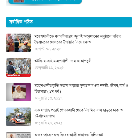
সর্বাধিক পঠিত
মহেশখালীতে ধলঘাটপাড়ায় জুলাই অভ্যুত্থানের অনুষ্ঠানে পতিত
স্বৈরাচারের দোসরের উপস্থিতি নিয়ে ক্ষোভ
আগস্ট ০৬, ২০২৬
শুটকি মানেই মহেশখালী- দাম আকাশচুম্বী
ফেব্রুয়ারি ১১, ২০২৫
মহেশখালীর কৃতি সন্তান আল্লামা সুলতান যওক নদভী: জীবন, কর্ম ও
চিন্তাধারা ( ১ম পর্ব )
জানুয়ারি ১৩, ২০১৭
এক সাপ্তাহ পরেই গোরকঘাটা থেকে নিয়মিত বাস ছাড়বে ঢাকা ও
চট্টগ্রামের পথে
জানুয়ারি ২৪, ২০২১
কক্সবাজারে নকল বিয়ের কাজী-প্রতারক সিন্ডিকেট