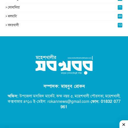
সোনাদিয়া
71
ধলঘাটা
44
বদরখালী
13
সম্পাদক: মাহবুব রোকন
অফিস:
উপজেলা মসজিদ মার্কেট, কক্ষ নম্বর ৫,
মহেশখালী পৌরসভা, মহেশখালী,
কক্সবাজার ৪৭১০ ই-মেইল: rokannews@gmail.com
ফোন: 01832 077
96
1