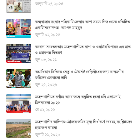
জানুয়ারি ২৭, ২০২৫
কক্সবাজার সংবাদ পত্রিকাটি জেলায় অল্প সময়ে নিজ থেকে প্রতিষ্ঠিত
একটি সংবাদপত্র- আপেল মাহমুদ
জুলাই ০২, ২০২৫
করোনা সচেতনতায় মহেশখালীতে বাপা ও ওয়াটারকিপারস এর মাস্ক
ও প্রচারপত্র বিতরণ
জুন ০৮, ২০২১
অগ্রাধিকার ভিত্তিতে সেতু ও টেকসই বেড়িবাঁধের জন্য আলমগীর
ফরিদের জোরালো দাবি
জুন ২৫, ২০২৬
মহেশখালীতে বর্ণাঢ্য আয়োজনে অনুষ্ঠিত হলো চবি এলামনাই
মিলনমেলা ২০২৬
মে ৩১, ২০২৬
মহেশখালীর কালিগঞ্জ মৌজার জমির মূল্য নির্ধারণে বৈষম্য, সংশ্লিষ্টদের
হস্তক্ষেপ কামনা ::
জুলাই ২১, ২০২০