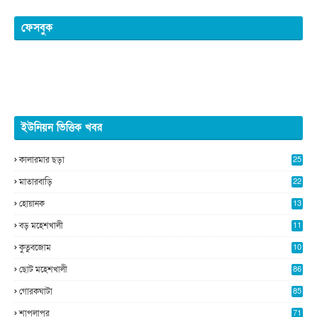
ফেসবুক
ইউনিয়ন ভিত্তিক খবর
কালারমার ছড়া
25
5
মাতারবাড়ি
22
2
হোয়ানক
13
5
বড় মহেশখালী
11
0
কুতুবজোম
10
8
ছোট মহেশখালী
86
গোরকঘাটা
85
শাপলাপুর
71