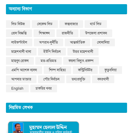
অন্যান্য বিভাগ
লিড নিউজ
সেকেন্ড লিড
কক্সবাজার
থার্ড লিড
প্রেস বিজ্ঞপ্তি
শিক্ষাঙ্গন
রাজনীতি
উপজেলা প্রশাসন
লাইফস্টাইল
অপরাধ-দুর্নীতি
আন্তর্জাতিক
সোনাদিয়া
মহেশখালী থানা
ইউপি নির্বাচন
উত্তর মহেশখালী
মাহবুব রোকন
মত-প্রতিমত
কয়লা বিদ্যুৎ প্রকল্প
এমপি আশেক বলেন
শিল্প সাহিত্য
কন্ট্রিবিউটর
কুতুবদিয়া
আপনার ডাক্তার
পৌর নির্বাচন
তথ্যপ্রযুক্তি
বদরখালী
English
চাকরির খবর
নিয়মিত লেখক