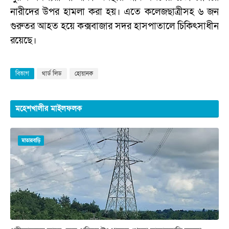
নারীদের উপর হামলা করা হয়। এতে কলেজছাত্রীসহ ৬ জন
গুরুতর আহত হয়ে কক্সবাজার সদর হাসপাতালে চিকিৎসাধীন
রয়েছে।
বিভাগ
থার্ড লিড
হোয়ানক
মহেশখালীর মাইলফলক
মাতারবাড়ি