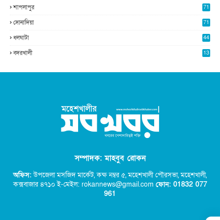
শাপলাপুর
71
সোনাদিয়া
71
ধলঘাটা
44
বদরখালী
13
সম্পাদক: মাহবুব রোকন
অফিস:
উপজেলা মসজিদ মার্কেট, কক্ষ নম্বর ৫,
মহেশখালী পৌরসভা, মহেশখালী,
কক্সবাজার ৪৭১০ ই-মেইল: rokannews@gmail.com
ফোন: 01832 077
96
1