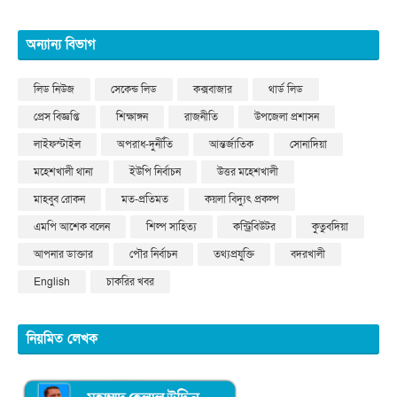
অন্যান্য বিভাগ
লিড নিউজ
সেকেন্ড লিড
কক্সবাজার
থার্ড লিড
প্রেস বিজ্ঞপ্তি
শিক্ষাঙ্গন
রাজনীতি
উপজেলা প্রশাসন
লাইফস্টাইল
অপরাধ-দুর্নীতি
আন্তর্জাতিক
সোনাদিয়া
মহেশখালী থানা
ইউপি নির্বাচন
উত্তর মহেশখালী
মাহবুব রোকন
মত-প্রতিমত
কয়লা বিদ্যুৎ প্রকল্প
এমপি আশেক বলেন
শিল্প সাহিত্য
কন্ট্রিবিউটর
কুতুবদিয়া
আপনার ডাক্তার
পৌর নির্বাচন
তথ্যপ্রযুক্তি
বদরখালী
English
চাকরির খবর
নিয়মিত লেখক