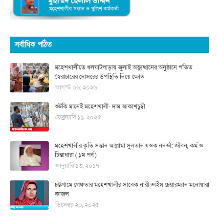
সর্বাধিক পঠিত
মহেশখালীতে ধলঘাটপাড়ায় জুলাই অভ্যুত্থানের অনুষ্ঠানে পতিত
স্বৈরাচারের দোসরের উপস্থিতি নিয়ে ক্ষোভ
আগস্ট ০৬, ২০২৬
শুটকি মানেই মহেশখালী- দাম আকাশচুম্বী
ফেব্রুয়ারি ১১, ২০২৫
মহেশখালীর কৃতি সন্তান আল্লামা সুলতান যওক নদভী: জীবন, কর্ম ও
চিন্তাধারা ( ১ম পর্ব )
জানুয়ারি ১৩, ২০১৭
চট্টগ্রামে গ্রেফতার মহেশখালীর সাবেক নারী ভাইস চেয়ারম্যান মনোয়ারা
কাজল
ডিসেম্বর ২০, ২০২৫