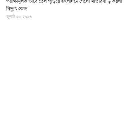
পরীক্ষামূলক ভাবে তেল পুড়িয়ে উৎপাদনে গেলো মাতারবাড়ি কয়লা
বিদ্যুৎ কেন্দ্র
জুলাই ৩০, ২০২৩