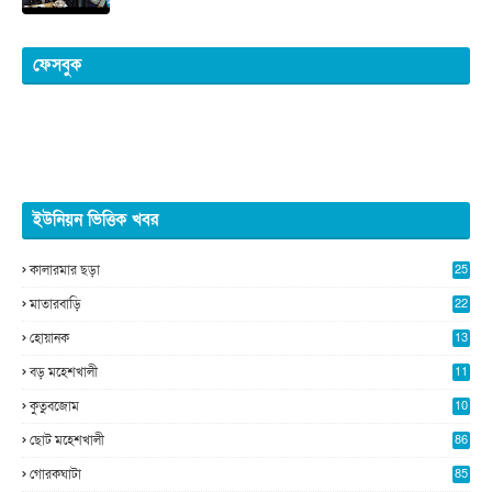
ফেসবুক
ইউনিয়ন ভিত্তিক খবর
কালারমার ছড়া
25
5
মাতারবাড়ি
22
2
হোয়ানক
13
5
বড় মহেশখালী
11
0
কুতুবজোম
10
8
ছোট মহেশখালী
86
গোরকঘাটা
85