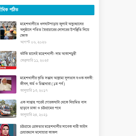
্বাধিক পঠিত
মহেশখালীতে ধলঘাটপাড়ায় জুলাই অভ্যুত্থানের
অনুষ্ঠানে পতিত স্বৈরাচারের দোসরের উপস্থিতি নিয়ে
ক্ষোভ
আগস্ট ০৬, ২০২৬
শুটকি মানেই মহেশখালী- দাম আকাশচুম্বী
ফেব্রুয়ারি ১১, ২০২৫
মহেশখালীর কৃতি সন্তান আল্লামা সুলতান যওক নদভী:
জীবন, কর্ম ও চিন্তাধারা ( ১ম পর্ব )
জানুয়ারি ১৩, ২০১৭
এক সাপ্তাহ পরেই গোরকঘাটা থেকে নিয়মিত বাস
ছাড়বে ঢাকা ও চট্টগ্রামের পথে
জানুয়ারি ২৪, ২০২১
চট্টগ্রামে গ্রেফতার মহেশখালীর সাবেক নারী ভাইস
চেয়ারম্যান মনোয়ারা কাজল