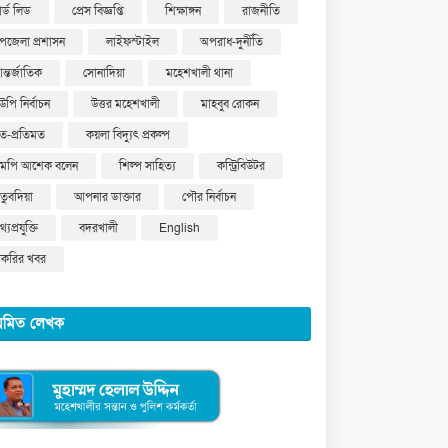
ার্ড লিড
প্রেস বিজ্ঞপ্তি
শিক্ষাঙ্গন
রাজনীতি
পজেলা প্রশাসন
লাইফস্টাইল
অপরাধ-দুর্নীতি
ন্তর্জাতিক
সোনাদিয়া
মহেশখালী থানা
উপি নির্বাচন
উত্তর মহেশখালী
মাহবুব রোকন
ত-প্রতিমত
কয়লা বিদ্যুৎ প্রকল্প
মপি আশেক বলেন
শিল্প সাহিত্য
কন্ট্রিবিউটর
ুতুবদিয়া
আপনার ডাক্তার
পৌর নির্বাচন
্যপ্রযুক্তি
বদরখালী
English
াকরির খবর
য়মিত লেখক