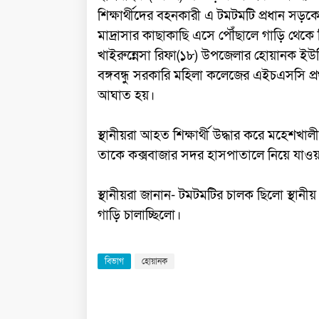
শিক্ষার্থীদের বহনকারী এ টমটমটি প্রধান সড়ক
মাদ্রাসার কাছাকাছি এসে পৌঁছালে গাড়ি থেকে
খাইরুন্নেসা রিফা(১৮) উপজেলার হোয়ানক ইউন
বঙ্গবন্ধু সরকারি মহিলা কলেজের এইচএসসি প্রথম
আঘাত হয়।
স্থানীয়রা আহত শিক্ষার্থী উদ্ধার করে মহেশ
তাকে কক্সবাজার সদর হাসপাতালে নিয়ে যাওয়
স্থানীয়রা জানান- টমটমটির চালক ছিলো স্থা
গাড়ি চালাচ্ছিলো।
বিভাগ
হোয়ানক