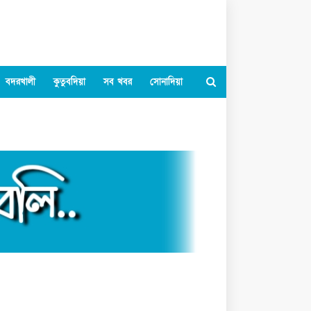
বদরখালী
কুতুবদিয়া
সব খবর
সোনাদিয়া