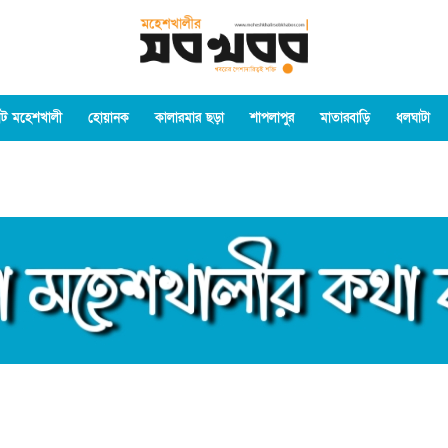
ট মহেশখালী
হোয়ানক
কালারমার ছড়া
শাপলাপুর
মাতারবাড়ি
ধলঘাটা