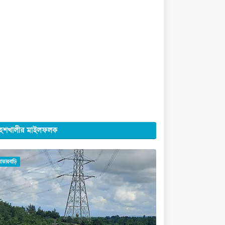
েশখালীর মাইলফলক
মাতারবাড়ি