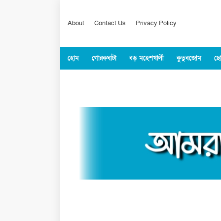
About
Contact Us
Privacy Policy
হোম
গোরকঘাটা
বড় মহেশখালী
কুতুবজোম
ছো
কক্সবাজার
জাতীয়
বিশ্ব
খেলাধুল