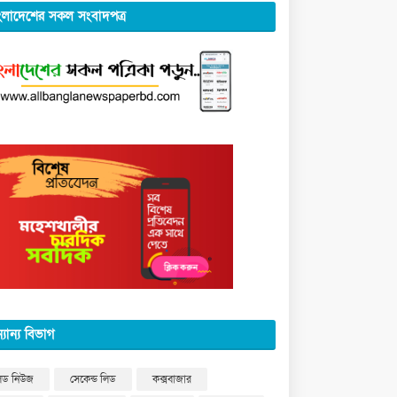
ংলাদেশের সকল সংবাদপত্র
্যান্য বিভাগ
িড নিউজ
সেকেন্ড লিড
কক্সবাজার