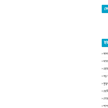
ফে
ইউ
কাল
মাত
হোয়
বড় 
কুত
ছোট
গোর
শাপ