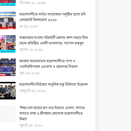
ডিসেম্বর ২০, ২০২৫
মহেশখালীতে বর্ণাঢ্য আয়োজনে অনুষ্ঠিত হলো চবি
এলামনাই মিলনমেলা ২০২৬
মে ৩১, ২০২৬
কক্সবাজার সংবাদ পত্রিকাটি জেলায় অল্প সময়ে নিজ
থেকে প্রতিষ্ঠিত একটি সংবাদপত্র- আপেল মাহমুদ
জুলাই ০২, ২০২৫
করোনা সচেতনতায় মহেশখালীতে বাপা ও
ওয়াটারকিপারস এর মাস্ক ও প্রচারপত্র বিতরণ
জুন ০৮, ২০২১
মহেশখালীর নিউরনে আধুনিক চক্ষু চিকিৎসা উদ্বোধন
জানুয়ারি ২৬, ২০২০
‘ঈশ্বর যেন মায়ের রূপ ধরে বাঁচাতে এলেন’, সাগরে
ভাসতে থাকা ২ শ্রীলঙ্কান জেলেকে মহেশখালীতে
উদ্ধার
জুলাই ২৫, ২০২৬