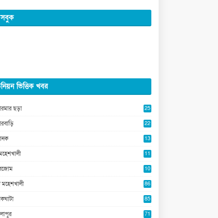
সবুক
নিয়ন ভিত্তিক খবর
ারমার ছড়া
25
5
ারবাড়ি
22
2
ানক
13
5
মহেশখালী
11
0
ুবজোম
10
8
 মহেশখালী
86
কঘাটা
85
লাপুর
71