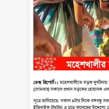
ডেস্ক রিপোর্ট।।
মহেশখালীতে সড়ক দুর্ঘটনায়
(সোমবার) সকালে প্রধান সড়কের হোয়ানক এলাক
সূত্রে জানিয়েছে- সকাল ৯টার দিকে বঙ্গবন্ধু স
ইজিবাইক (টমটম) এ চড়ে কলেজের উদ্দেশ্য