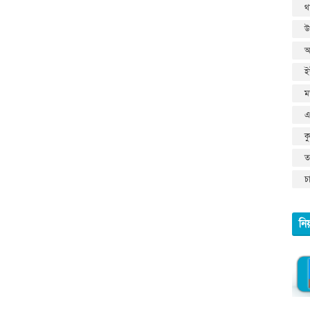
থ
উ
আ
ই
ম
এ
ক
তথ
চ
নি