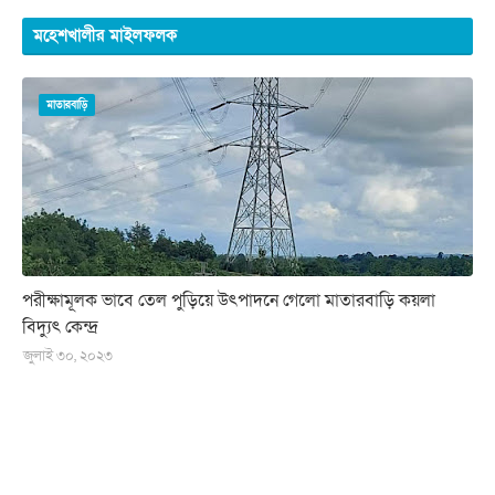
মহেশখালীর মাইলফলক
মাতারবাড়ি
পরীক্ষামূলক ভাবে তেল পুড়িয়ে উৎপাদনে গেলো মাতারবাড়ি কয়লা
বিদ্যুৎ কেন্দ্র
জুলাই ৩০, ২০২৩