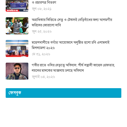
ও প্রচারপত্র বিতরণ
জুন ০৮, ২০২১
অগ্রাধিকার ভিত্তিতে সেতু ও টেকসই বেড়িবাঁধের জন্য আলমগীর
ফরিদের জোরালো দাবি
জুন ২৫, ২০২৬
মহেশখালীতে বর্ণাঢ্য আয়োজনে অনুষ্ঠিত হলো চবি এলামনাই
মিলনমেলা ২০২৬
মে ৩১, ২০২৬
গভীর রাতে ওসির নেতৃত্বে অভিযান: শীর্ষ সন্ত্রাসী জাহেদ গ্রেফতার,
নয়নের মাদকের আস্তানায় চলছে অভিযান
জুলাই ০৪, ২০২৬
ফেসবুক