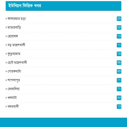
ইউনিয়ন ভিত্তিক খবর
কালারমার ছড়া
25
5
মাতারবাড়ি
22
2
হোয়ানক
13
5
বড় মহেশখালী
11
0
কুতুবজোম
10
8
ছোট মহেশখালী
86
গোরকঘাটা
85
শাপলাপুর
71
সোনাদিয়া
71
ধলঘাটা
44
বদরখালী
13