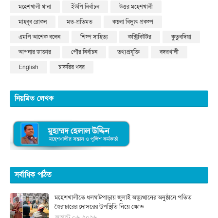
মহেশখালী থানা
ইউপি নির্বাচন
উত্তর মহেশখালী
মাহবুব রোকন
মত-প্রতিমত
কয়লা বিদ্যুৎ প্রকল্প
এমপি আশেক বলেন
শিল্প সাহিত্য
কন্ট্রিবিউটর
কুতুবদিয়া
আপনার ডাক্তার
পৌর নির্বাচন
তথ্যপ্রযুক্তি
বদরখালী
English
চাকরির খবর
নিয়মিত লেখক
সর্বাধিক পঠিত
মহেশখালীতে ধলঘাটপাড়ায় জুলাই অভ্যুত্থানের অনুষ্ঠানে পতিত
স্বৈরাচারের দোসরের উপস্থিতি নিয়ে ক্ষোভ
আগস্ট ০৬, ২০২৬