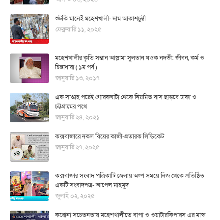
শুটকি মানেই মহেশখালী- দাম আকাশচুম্বী
ফেব্রুয়ারি ১১, ২০২৫
মহেশখালীর কৃতি সন্তান আল্লামা সুলতান যওক নদভী: জীবন, কর্ম ও
চিন্তাধারা ( ১ম পর্ব )
জানুয়ারি ১৩, ২০১৭
এক সাপ্তাহ পরেই গোরকঘাটা থেকে নিয়মিত বাস ছাড়বে ঢাকা ও
চট্টগ্রামের পথে
জানুয়ারি ২৪, ২০২১
কক্সবাজারে নকল বিয়ের কাজী-প্রতারক সিন্ডিকেট
জানুয়ারি ২৭, ২০২৫
কক্সবাজার সংবাদ পত্রিকাটি জেলায় অল্প সময়ে নিজ থেকে প্রতিষ্ঠিত
একটি সংবাদপত্র- আপেল মাহমুদ
জুলাই ০২, ২০২৫
করোনা সচেতনতায় মহেশখালীতে বাপা ও ওয়াটারকিপারস এর মাস্ক