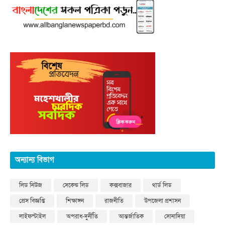
অন্যান্য বিভাগ
লিড নিউজ
সেকেন্ড লিড
কক্সবাজার
থার্ড লিড
প্রেস বিজ্ঞপ্তি
শিক্ষাঙ্গন
রাজনীতি
উপজেলা প্রশাসন
লাইফস্টাইল
অপরাধ-দুর্নীতি
আন্তর্জাতিক
সোনাদিয়া