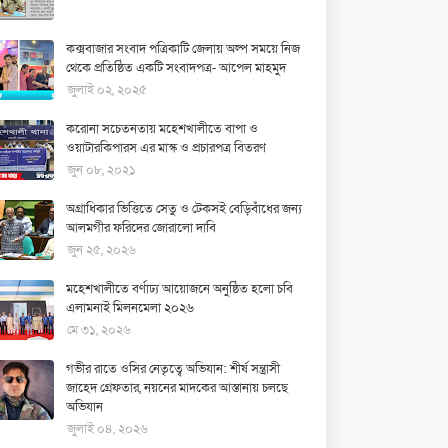
কক্সবাজার সংবাদ পত্রিকাটি জেলায় অল্প সময়ে নিজ
থেকে প্রতিষ্ঠিত একটি সংবাদপত্র- আপেল মাহমুদ
জুলাই ০২, ২০২৫
করোনা সচেতনতায় মহেশখালীতে বাপা ও
ওয়াটারকিপারস এর মাস্ক ও প্রচারপত্র বিতরণ
জুন ০৮, ২০২১
অগ্রাধিকার ভিত্তিতে সেতু ও টেকসই বেড়িবাঁধের জন্য
আলমগীর ফরিদের জোরালো দাবি
জুন ২৫, ২০২৬
মহেশখালীতে বর্ণাঢ্য আয়োজনে অনুষ্ঠিত হলো চবি
এলামনাই মিলনমেলা ২০২৬
মে ৩১, ২০২৬
গভীর রাতে ওসির নেতৃত্বে অভিযান: শীর্ষ সন্ত্রাসী
জাহেদ গ্রেফতার, নয়নের মাদকের আস্তানায় চলছে
অভিযান
জুলাই ০৪, ২০২৬