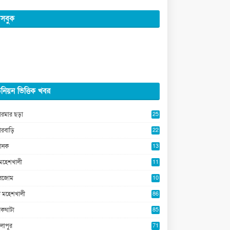
সবুক
নিয়ন ভিত্তিক খবর
ারমার ছড়া
25
5
ারবাড়ি
22
2
ানক
13
5
মহেশখালী
11
0
ুবজোম
10
8
 মহেশখালী
86
কঘাটা
85
লাপুর
71