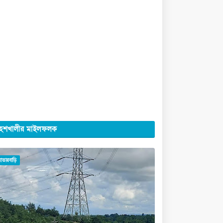
েশখালীর মাইলফলক
মাতারবাড়ি