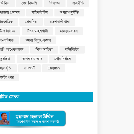
ার্ড লিড
প্রেস বিজ্ঞপ্তি
শিক্ষাঙ্গন
রাজনীতি
পজেলা প্রশাসন
লাইফস্টাইল
অপরাধ-দুর্নীতি
ন্তর্জাতিক
সোনাদিয়া
মহেশখালী থানা
উপি নির্বাচন
উত্তর মহেশখালী
মাহবুব রোকন
ত-প্রতিমত
কয়লা বিদ্যুৎ প্রকল্প
মপি আশেক বলেন
শিল্প সাহিত্য
কন্ট্রিবিউটর
ুতুবদিয়া
আপনার ডাক্তার
পৌর নির্বাচন
্যপ্রযুক্তি
বদরখালী
English
াকরির খবর
য়মিত লেখক