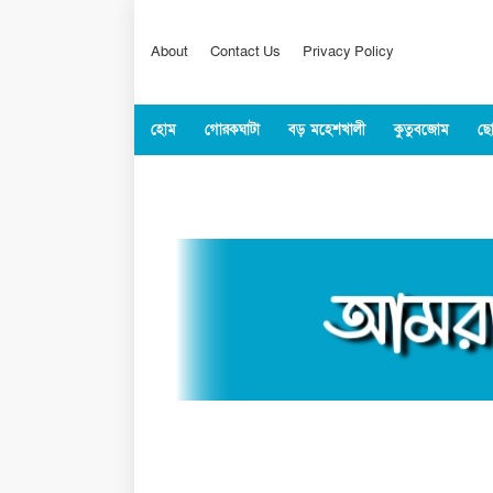
About
Contact Us
Privacy Policy
হোম
গোরকঘাটা
বড় মহেশখালী
কুতুবজোম
ছো
কক্সবাজার
জাতীয়
বিশ্ব
খেলাধুল