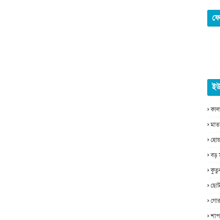
ফে
ইউ
কাল
মাত
হোয়
বড় 
কুত
ছোট
গোর
শাপ