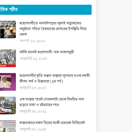
্বাধিক পঠিত
মহেশখালীতে ধলঘাটপাড়ায় জুলাই অভ্যুত্থানের
অনুষ্ঠানে পতিত স্বৈরাচারের দোসরের উপস্থিতি নিয়ে
ক্ষোভ
আগস্ট ০৬, ২০২৬
শুটকি মানেই মহেশখালী- দাম আকাশচুম্বী
ফেব্রুয়ারি ১১, ২০২৫
মহেশখালীর কৃতি সন্তান আল্লামা সুলতান যওক নদভী:
জীবন, কর্ম ও চিন্তাধারা ( ১ম পর্ব )
জানুয়ারি ১৩, ২০১৭
এক সাপ্তাহ পরেই গোরকঘাটা থেকে নিয়মিত বাস
ছাড়বে ঢাকা ও চট্টগ্রামের পথে
জানুয়ারি ২৪, ২০২১
কক্সবাজারে নকল বিয়ের কাজী-প্রতারক সিন্ডিকেট
জানুয়ারি ২৭, ২০২৫