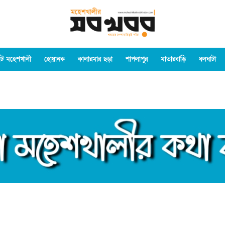
ট মহেশখালী
হোয়ানক
কালারমার ছড়া
শাপলাপুর
মাতারবাড়ি
ধলঘাটা