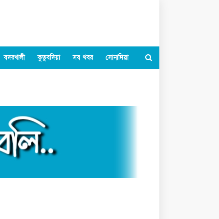
বদরখালী
কুতুবদিয়া
সব খবর
সোনাদিয়া