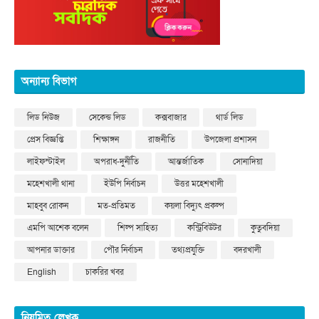
অন্যান্য বিভাগ
লিড নিউজ
সেকেন্ড লিড
কক্সবাজার
থার্ড লিড
প্রেস বিজ্ঞপ্তি
শিক্ষাঙ্গন
রাজনীতি
উপজেলা প্রশাসন
লাইফস্টাইল
অপরাধ-দুর্নীতি
আন্তর্জাতিক
সোনাদিয়া
মহেশখালী থানা
ইউপি নির্বাচন
উত্তর মহেশখালী
মাহবুব রোকন
মত-প্রতিমত
কয়লা বিদ্যুৎ প্রকল্প
এমপি আশেক বলেন
শিল্প সাহিত্য
কন্ট্রিবিউটর
কুতুবদিয়া
আপনার ডাক্তার
পৌর নির্বাচন
তথ্যপ্রযুক্তি
বদরখালী
English
চাকরির খবর
নিয়মিত লেখক