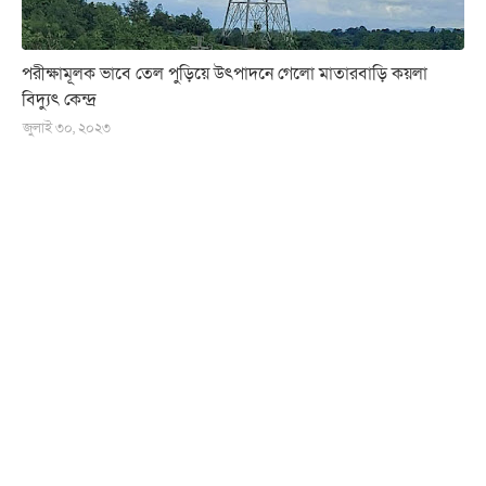
পরীক্ষামূলক ভাবে তেল পুড়িয়ে উৎপাদনে গেলো মাতারবাড়ি কয়লা
বিদ্যুৎ কেন্দ্র
জুলাই ৩০, ২০২৩