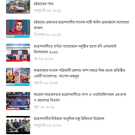
চট্টগ্রামের পথে
জানুয়ারি ২৪, ২০২১
চট্টগ্রামে গ্রেফতার মহেশখালীর সাবেক নারী ভাইস চেয়ারম্যান মনোয়ারা
কাজল
ডিসেম্বর ২০, ২০২৫
মহেশখালীতে বর্ণাঢ্য আয়োজনে অনুষ্ঠিত হলো চবি এলামনাই
মিলনমেলা ২০২৬
মে ৩১, ২০২৬
কক্সবাজার সংবাদ পত্রিকাটি জেলায় অল্প সময়ে নিজ থেকে প্রতিষ্ঠিত
একটি সংবাদপত্র- আপেল মাহমুদ
জুলাই ০২, ২০২৫
করোনা সচেতনতায় মহেশখালীতে বাপা ও ওয়াটারকিপারস এর মাস্ক
ও প্রচারপত্র বিতরণ
জুন ০৮, ২০২১
মহেশখালীর নিউরনে আধুনিক চক্ষু চিকিৎসা উদ্বোধন
জানুয়ারি ২৬, ২০২০