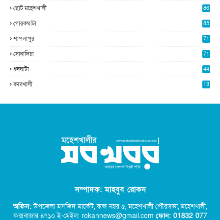
8
ছোট মহেশখালী
86
গোরকঘাটা
85
শাপলাপুর
71
সোনাদিয়া
71
ধলঘাটা
44
বদরখালী
13
সম্পাদক: মাহবুব রোকন
অফিস:
উপজেলা মসজিদ মার্কেট, কক্ষ নম্বর ৫,
মহেশখালী পৌরসভা, মহেশখালী,
কক্সবাজার ৪৭১০ ই-মেইল: rokannews@gmail.com
ফোন: 01832 077