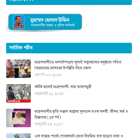
সর্বাধিক পঠিত
মহেশখালীতে ধলঘাটপাড়ায় জুলাই অভ্যুত্থানের অনুষ্ঠানে পতিত
স্বৈরাচারের দোসরের উপস্থিতি নিয়ে ক্ষোভ
আগস্ট ০৬, ২০২৬
শুটকি মানেই মহেশখালী- দাম আকাশচুম্বী
ফেব্রুয়ারি ১১, ২০২৫
মহেশখালীর কৃতি সন্তান আল্লামা সুলতান যওক নদভী: জীবন, কর্ম ও
চিন্তাধারা ( ১ম পর্ব )
জানুয়ারি ১৩, ২০১৭
এক সাপ্তাহ পরেই গোরকঘাটা থেকে নিয়মিত বাস ছাড়বে ঢাকা ও