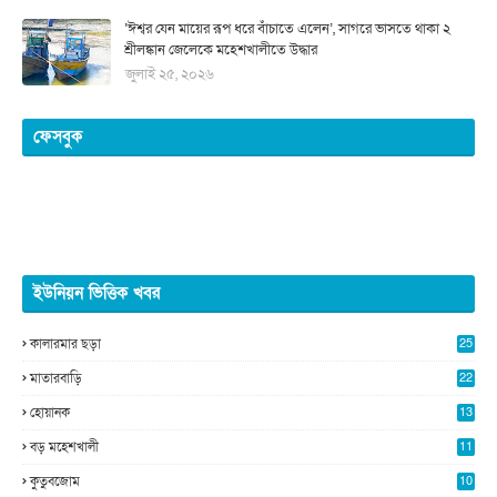
‘ঈশ্বর যেন মায়ের রূপ ধরে বাঁচাতে এলেন’, সাগরে ভাসতে থাকা ২
শ্রীলঙ্কান জেলেকে মহেশখালীতে উদ্ধার
জুলাই ২৫, ২০২৬
ফেসবুক
ইউনিয়ন ভিত্তিক খবর
কালারমার ছড়া
25
5
মাতারবাড়ি
22
2
হোয়ানক
13
5
বড় মহেশখালী
11
0
কুতুবজোম
10