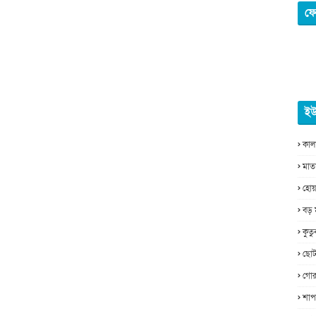
ফে
ইউ
কাল
মাত
হোয়
বড় 
কুত
ছোট
গোর
শাপ