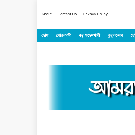
About
Contact Us
Privacy Policy
হোম
গোরকঘাটা
বড় মহেশখালী
কুতুবজোম
ছো
কক্সবাজার
জাতীয়
বিশ্ব
খেলাধুল