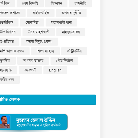
ার্ড লিড
প্রেস বিজ্ঞপ্তি
শিক্ষাঙ্গন
রাজনীতি
পজেলা প্রশাসন
লাইফস্টাইল
অপরাধ-দুর্নীতি
ন্তর্জাতিক
সোনাদিয়া
মহেশখালী থানা
উপি নির্বাচন
উত্তর মহেশখালী
মাহবুব রোকন
ত-প্রতিমত
কয়লা বিদ্যুৎ প্রকল্প
মপি আশেক বলেন
শিল্প সাহিত্য
কন্ট্রিবিউটর
ুতুবদিয়া
আপনার ডাক্তার
পৌর নির্বাচন
্যপ্রযুক্তি
বদরখালী
English
াকরির খবর
য়মিত লেখক