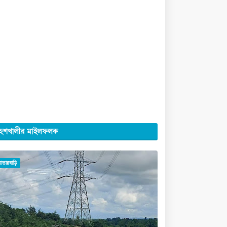
েশখালীর মাইলফলক
মাতারবাড়ি