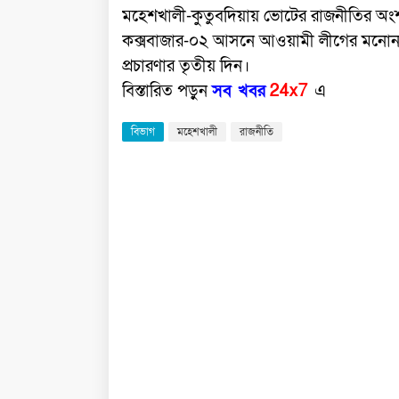
মহেশখালী-কুতুবদিয়ায় ভোটের রাজনীতির অংশ
কক্সবাজার-০২ আসনে আওয়ামী লীগের মনোনয়
প্রচারণার তৃতীয় দিন।
বিস্তারিত পড়ুন
সব খবর
24x7
এ
বিভাগ
মহেশখালী
রাজনীতি