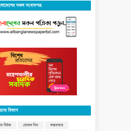
ংলাদেশের সকল সংবাদপত্র
্যান্য বিভাগ
িড নিউজ
সেকেন্ড লিড
কক্সবাজার