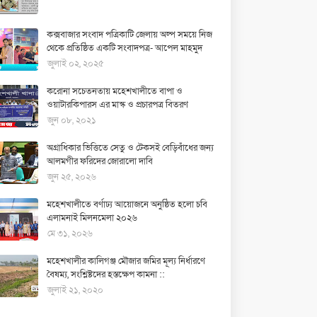
কক্সবাজার সংবাদ পত্রিকাটি জেলায় অল্প সময়ে নিজ
থেকে প্রতিষ্ঠিত একটি সংবাদপত্র- আপেল মাহমুদ
জুলাই ০২, ২০২৫
করোনা সচেতনতায় মহেশখালীতে বাপা ও
ওয়াটারকিপারস এর মাস্ক ও প্রচারপত্র বিতরণ
জুন ০৮, ২০২১
অগ্রাধিকার ভিত্তিতে সেতু ও টেকসই বেড়িবাঁধের জন্য
আলমগীর ফরিদের জোরালো দাবি
জুন ২৫, ২০২৬
মহেশখালীতে বর্ণাঢ্য আয়োজনে অনুষ্ঠিত হলো চবি
এলামনাই মিলনমেলা ২০২৬
মে ৩১, ২০২৬
মহেশখালীর কালিগঞ্জ মৌজার জমির মূল্য নির্ধারণে
বৈষম্য, সংশ্লিষ্টদের হস্তক্ষেপ কামনা ::
জুলাই ২১, ২০২০