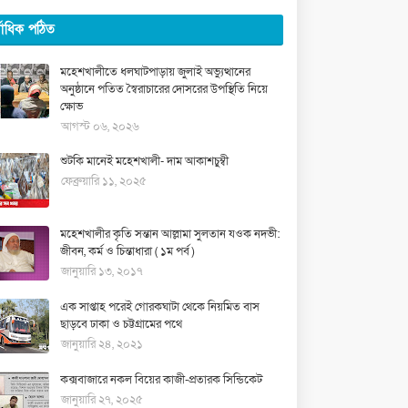
্বাধিক পঠিত
মহেশখালীতে ধলঘাটপাড়ায় জুলাই অভ্যুত্থানের
অনুষ্ঠানে পতিত স্বৈরাচারের দোসরের উপস্থিতি নিয়ে
ক্ষোভ
আগস্ট ০৬, ২০২৬
শুটকি মানেই মহেশখালী- দাম আকাশচুম্বী
ফেব্রুয়ারি ১১, ২০২৫
মহেশখালীর কৃতি সন্তান আল্লামা সুলতান যওক নদভী:
জীবন, কর্ম ও চিন্তাধারা ( ১ম পর্ব )
জানুয়ারি ১৩, ২০১৭
এক সাপ্তাহ পরেই গোরকঘাটা থেকে নিয়মিত বাস
ছাড়বে ঢাকা ও চট্টগ্রামের পথে
জানুয়ারি ২৪, ২০২১
কক্সবাজারে নকল বিয়ের কাজী-প্রতারক সিন্ডিকেট
জানুয়ারি ২৭, ২০২৫