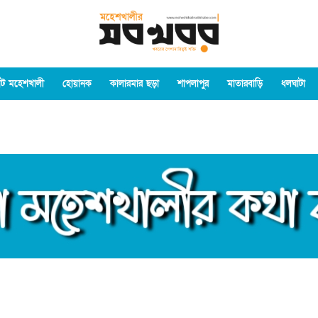
ট মহেশখালী
হোয়ানক
কালারমার ছড়া
শাপলাপুর
মাতারবাড়ি
ধলঘাটা