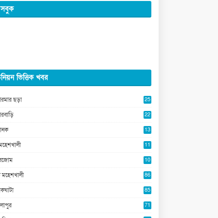
সবুক
নিয়ন ভিত্তিক খবর
ারমার ছড়া
25
5
ারবাড়ি
22
2
ানক
13
5
মহেশখালী
11
0
ুবজোম
10
8
 মহেশখালী
86
কঘাটা
85
লাপুর
71