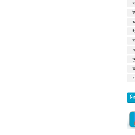
থ
উ
আ
ই
ম
এ
ক
তথ
চ
নি