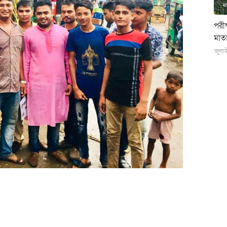
পরী
মাতা
জুলা