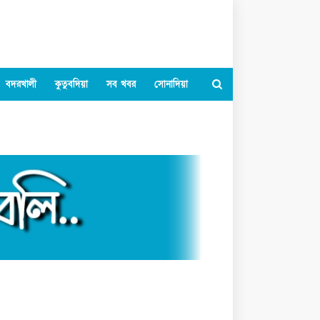
বদরখালী
কুতুবদিয়া
সব খবর
সোনাদিয়া