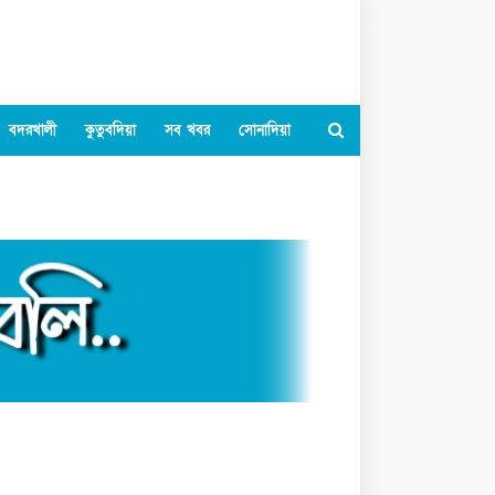
বদরখালী
কুতুবদিয়া
সব খবর
সোনাদিয়া