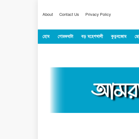
About
Contact Us
Privacy Policy
হোম
গোরকঘাটা
বড় মহেশখালী
কুতুবজোম
ছো
কক্সবাজার
জাতীয়
বিশ্ব
খেলাধুল