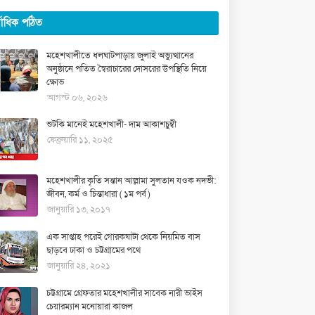
্বাধিক পঠিত
মহেশখালীতে ধলঘাটপাড়ায় জুলাই অভ্যুত্থানের
অনুষ্ঠানে পতিত স্বৈরাচারের দোসরের উপস্থিতি নিয়ে
ক্ষোভ
আগস্ট ০৬, ২০২৬
শুটকি মানেই মহেশখালী- দাম আকাশচুম্বী
ফেব্রুয়ারি ১১, ২০২৫
মহেশখালীর কৃতি সন্তান আল্লামা সুলতান যওক নদভী:
জীবন, কর্ম ও চিন্তাধারা ( ১ম পর্ব )
জানুয়ারি ১৩, ২০১৭
এক সাপ্তাহ পরেই গোরকঘাটা থেকে নিয়মিত বাস
ছাড়বে ঢাকা ও চট্টগ্রামের পথে
জানুয়ারি ২৪, ২০২১
চট্টগ্রামে গ্রেফতার মহেশখালীর সাবেক নারী ভাইস
চেয়ারম্যান মনোয়ারা কাজল