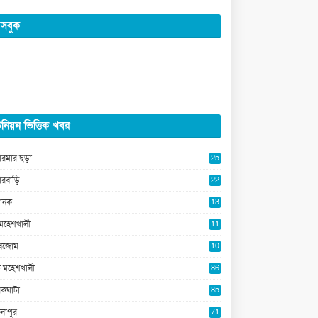
সবুক
নিয়ন ভিত্তিক খবর
ারমার ছড়া
25
5
ারবাড়ি
22
2
ানক
13
5
মহেশখালী
11
0
ুবজোম
10
8
 মহেশখালী
86
কঘাটা
85
লাপুর
71