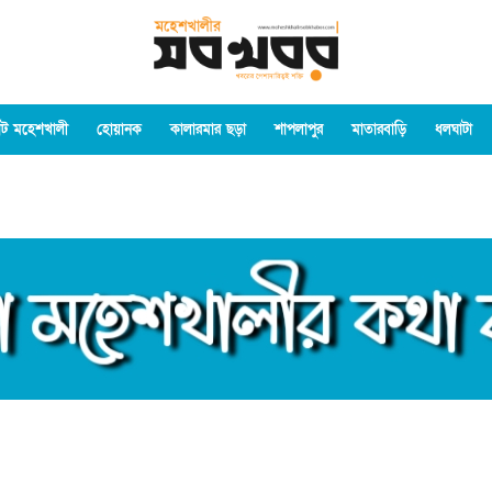
ট মহেশখালী
হোয়ানক
কালারমার ছড়া
শাপলাপুর
মাতারবাড়ি
ধলঘাটা