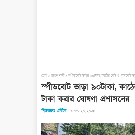
হোম
মহেশখালী
স্পীডবোট ভাড়া ৯০টাকা, কাঠের বোট ও গামবোট ভা
স্পীডবোট ভাড়া ৯০টাকা, কাঠ
টাকা করার ঘোষণা প্রশাসনের
নিউজরুম এডিটর
আগস্ট ২০, ২০২৪