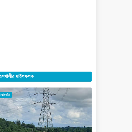
েশখালীর মাইলফলক
মাতারবাড়ি