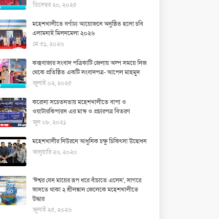
ডিসেম্বর ২০, ২০২৫
মহেশখালীতে বর্ণাঢ্য আয়োজনে অনুষ্ঠিত হলো চবি
এলামনাই মিলনমেলা ২০২৬
মে ৩১, ২০২৬
কক্সবাজার সংবাদ পত্রিকাটি জেলায় অল্প সময়ে নিজ
থেকে প্রতিষ্ঠিত একটি সংবাদপত্র- আপেল মাহমুদ
জুলাই ০২, ২০২৫
করোনা সচেতনতায় মহেশখালীতে বাপা ও
ওয়াটারকিপারস এর মাস্ক ও প্রচারপত্র বিতরণ
জুন ০৮, ২০২১
মহেশখালীর নিউরনে আধুনিক চক্ষু চিকিৎসা উদ্বোধন
জানুয়ারি ২৬, ২০২০
‘ঈশ্বর যেন মায়ের রূপ ধরে বাঁচাতে এলেন’, সাগরে
ভাসতে থাকা ২ শ্রীলঙ্কান জেলেকে মহেশখালীতে
উদ্ধার
জুলাই ২৫, ২০২৬