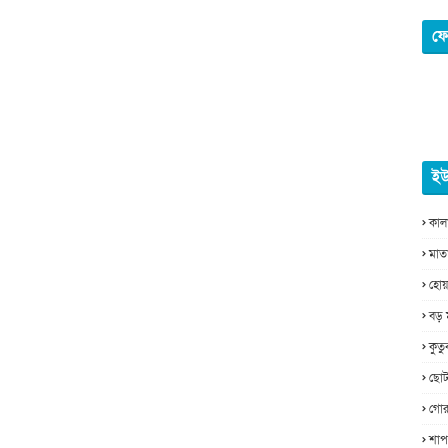
ফে
ইউ
কাল
মাত
হোয়
বড় 
কুত
ছোট
গোর
শাপ