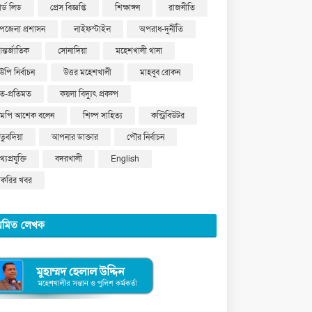
ার্ড লিড
প্রেস বিজ্ঞপ্তি
শিক্ষাঙ্গন
রাজনীতি
পজেলা প্রশাসন
লাইফস্টাইল
অপরাধ-দুর্নীতি
ন্তর্জাতিক
সোনাদিয়া
মহেশখালী থানা
উপি নির্বাচন
উত্তর মহেশখালী
মাহবুব রোকন
ত-প্রতিমত
কয়লা বিদ্যুৎ প্রকল্প
মপি আশেক বলেন
শিল্প সাহিত্য
কন্ট্রিবিউটর
ুতুবদিয়া
আপনার ডাক্তার
পৌর নির্বাচন
্যপ্রযুক্তি
বদরখালী
English
াকরির খবর
য়মিত লেখক