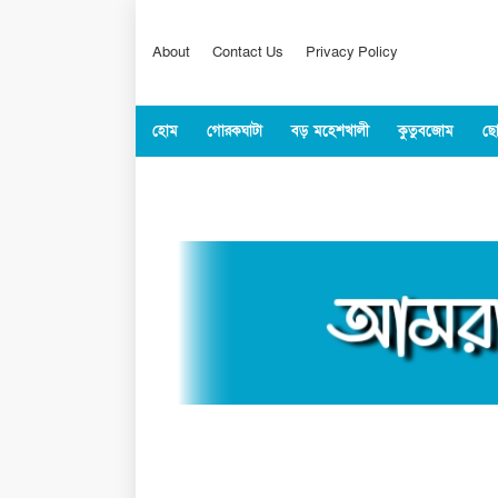
About
Contact Us
Privacy Policy
হোম
গোরকঘাটা
বড় মহেশখালী
কুতুবজোম
ছো
কক্সবাজার
জাতীয়
বিশ্ব
খেলাধুল