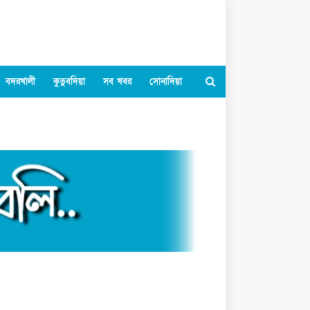
বদরখালী
কুতুবদিয়া
সব খবর
সোনাদিয়া