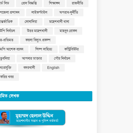
ার্ড লিড
প্রেস বিজ্ঞপ্তি
শিক্ষাঙ্গন
রাজনীতি
পজেলা প্রশাসন
লাইফস্টাইল
অপরাধ-দুর্নীতি
ন্তর্জাতিক
সোনাদিয়া
মহেশখালী থানা
উপি নির্বাচন
উত্তর মহেশখালী
মাহবুব রোকন
ত-প্রতিমত
কয়লা বিদ্যুৎ প্রকল্প
মপি আশেক বলেন
শিল্প সাহিত্য
কন্ট্রিবিউটর
ুতুবদিয়া
আপনার ডাক্তার
পৌর নির্বাচন
্যপ্রযুক্তি
বদরখালী
English
াকরির খবর
য়মিত লেখক