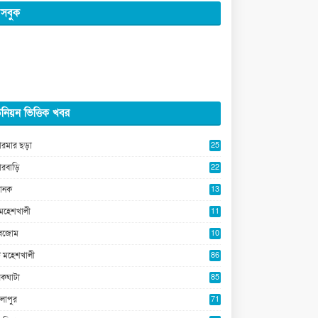
সবুক
নিয়ন ভিত্তিক খবর
ারমার ছড়া
25
5
ারবাড়ি
22
2
ানক
13
5
মহেশখালী
11
0
ুবজোম
10
8
 মহেশখালী
86
কঘাটা
85
লাপুর
71