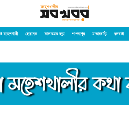
ট মহেশখালী
হোয়ানক
কালারমার ছড়া
শাপলাপুর
মাতারবাড়ি
ধলঘাটা