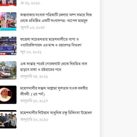
মে ৩১, ২০২৬
কক্সবাজার সংবাদ পত্রিকাটি জেলায় অল্প সময়ে নিজ
থেকে প্রতিষ্ঠিত একটি সংবাদপত্র- আপেল মাহমুদ
জুলাই ০২, ২০২৫
করোনা সচেতনতায় মহেশখালীতে বাপা ও
ওয়াটারকিপারস এর মাস্ক ও প্রচারপত্র বিতরণ
জুন ০৮, ২০২১
এক সাপ্তাহ পরেই গোরকঘাটা থেকে নিয়মিত বাস
ছাড়বে ঢাকা ও চট্টগ্রামের পথে
জানুয়ারি ২৪, ২০২১
মহেশখালীর সন্তান আল্লামা সুলতান যওক নদভীর
জীবনী: ( ২য় পর্ব )
জানুয়ারি ১৮, ২০১৭
মহেশখালীর নিউরনে আধুনিক চক্ষু চিকিৎসা উদ্বোধন
জানুয়ারি ২৬, ২০২০