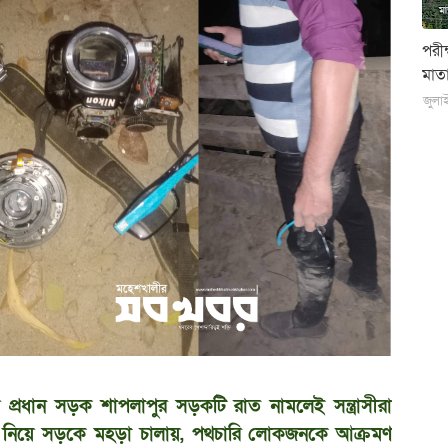
পরী
মাতা
জুলা
য় প্রধান সড়ক শাপলাপুর সড়কটি রাত নামলেই সন্ত্রাসীরা
বন্দুক নিয়ে সড়কে মহড়া চালায়, পথচারি লোকজনকে আক্রমণ