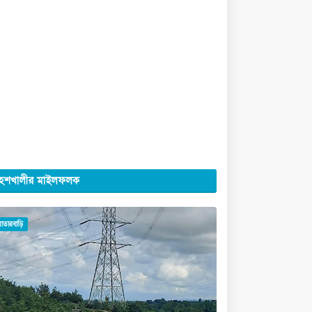
েশখালীর মাইলফলক
মাতারবাড়ি