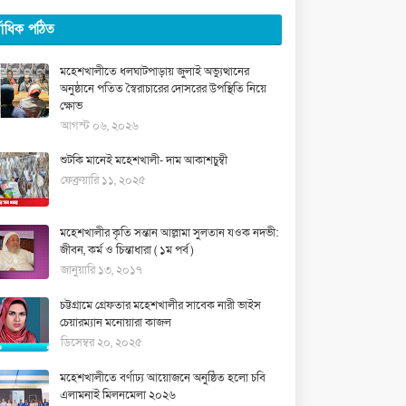
্বাধিক পঠিত
মহেশখালীতে ধলঘাটপাড়ায় জুলাই অভ্যুত্থানের
অনুষ্ঠানে পতিত স্বৈরাচারের দোসরের উপস্থিতি নিয়ে
ক্ষোভ
আগস্ট ০৬, ২০২৬
শুটকি মানেই মহেশখালী- দাম আকাশচুম্বী
ফেব্রুয়ারি ১১, ২০২৫
মহেশখালীর কৃতি সন্তান আল্লামা সুলতান যওক নদভী:
জীবন, কর্ম ও চিন্তাধারা ( ১ম পর্ব )
জানুয়ারি ১৩, ২০১৭
চট্টগ্রামে গ্রেফতার মহেশখালীর সাবেক নারী ভাইস
চেয়ারম্যান মনোয়ারা কাজল
ডিসেম্বর ২০, ২০২৫
মহেশখালীতে বর্ণাঢ্য আয়োজনে অনুষ্ঠিত হলো চবি
এলামনাই মিলনমেলা ২০২৬