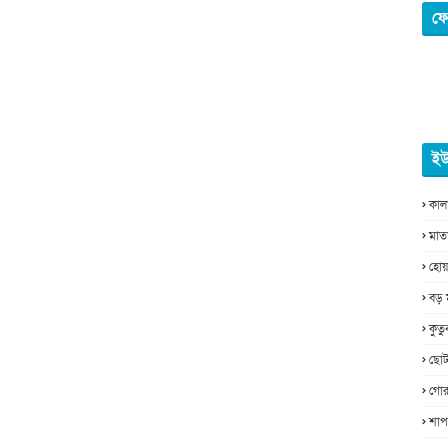
ফে
ইউ
কাল
মাত
হোয়
বড় 
কুত
ছোট
গোর
শাপ