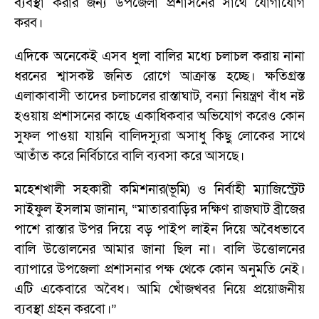
ব্যবস্থা করার জন্য উপজেলা প্রশাসনের সাথে যোগাযোগ
করব।
এদিকে অনেকেই এসব ধুলা বালির মধ্যে চলাচল করায় নানা
ধরনের শ্বাসকষ্ট জনিত রোগে আক্রান্ত হচ্ছে। ক্ষতিগ্রস্ত
এলাকাবাসী তাদের চলাচলের রাস্তাঘাট, বন্যা নিয়ন্ত্রণ বাঁধ নষ্ট
হওয়ায় প্রশাসনের কাছে একাধিকবার অভিযোগ করেও কোন
সুফল পাওয়া যায়নি বালিদস্যুরা অসাধু কিছু লোকের সাথে
আতাঁত করে নির্বিচারে বালি ব্যবসা করে আসছে।
মহেশখালী সহকারী কমিশনার(ভূমি) ও নির্বাহী ম্যাজিস্ট্রেট
সাইফুল ইসলাম জানান, “মাতারবাড়ির দক্ষিণ রাজঘাট ব্রীজের
পাশে রাস্তার উপর দিয়ে বড় পাইপ লাইন দিয়ে অবৈধভাবে
বালি উত্তোলনের আমার জানা ছিল না। বালি উত্তোলনের
ব্যাপারে উপজেলা প্রশাসনার পক্ষ থেকে কোন অনুমতি নেই।
এটি একেবারে অবৈধ। আমি খোঁজখবর নিয়ে প্রয়োজনীয়
ব্যবস্থা গ্রহন করবো।”