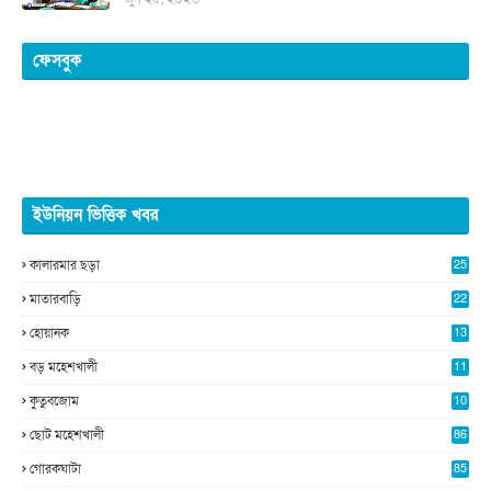
ফেসবুক
ইউনিয়ন ভিত্তিক খবর
কালারমার ছড়া
25
5
মাতারবাড়ি
22
2
হোয়ানক
13
5
বড় মহেশখালী
11
0
কুতুবজোম
10
8
ছোট মহেশখালী
86
গোরকঘাটা
85