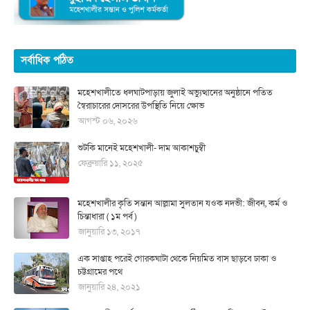
সর্বাধিক পঠিত
মহেশখালীতে ধলঘাটপাড়ায় জুলাই অভ্যুত্থানের অনুষ্ঠানে পতিত
স্বৈরাচারের দোসরের উপস্থিতি নিয়ে ক্ষোভ
আগস্ট ০৬, ২০২৬
শুটকি মানেই মহেশখালী- দাম আকাশচুম্বী
ফেব্রুয়ারি ১১, ২০২৫
মহেশখালীর কৃতি সন্তান আল্লামা সুলতান যওক নদভী: জীবন, কর্ম ও
চিন্তাধারা ( ১ম পর্ব )
জানুয়ারি ১৩, ২০১৭
এক সাপ্তাহ পরেই গোরকঘাটা থেকে নিয়মিত বাস ছাড়বে ঢাকা ও
চট্টগ্রামের পথে
জানুয়ারি ২৪, ২০২১