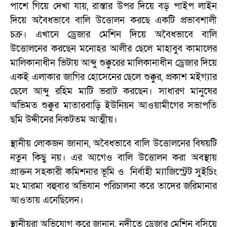
পাশে গিয়ে দেখা যায়, রাস্তার উপর দিয়ে বড় পাইপ লাইন
দিয়ে অবৈধভাবে বালি উত্তোলন করছে একটি প্রভাবশালী
চক্র। এখানে ড্রেজার মেশিন দিয়ে অবৈধভাবে বালি
উত্তোলনের করছেন মনোহর আলীর ছেলে মাহাবুব কামালের
মালিকানাধীন ভিটায় আব্দু শুক্কুরের মালিকানাধীন ড্রেজার দিয়ে
একই এলাকার জাগির হোসেনের ছেলে শুক্কুর, প্রকাশ মইগ্যার
ছেলে আব্দু রহিম মাটি ভরাট করছেন। সাধারণ মানুষের
অভিমত শুক্কুর মাতারবাড়ি ইউনিয়ন আওয়ামীগের সভাপতি
ছমি উদ্দীনের নিকটতম আত্মীয়।
স্থানীয় লোকজন জানান, অবৈধভাবে বালি উত্তোলনের বিষয়টি
নতুন কিছু নয়। ‌এর আগেও বালি উত্তোলন করা অবস্থায়
প্রাক্তন সহকারী কমিশনার ভূমি ও নির্বাহী ম্যাজিস্ট্রেট সুইচিং
মং মারমা বহুবার অভিযান পরিচালনা করে তাদের জরিমানার
আওতায় এনেছিলেন।
স্থানীয়রা অভিযোগ করে জানান, নদীতে ড্রেজার মেশিন বসিয়ে