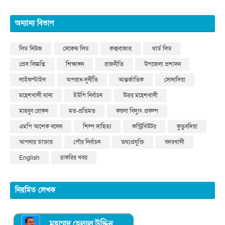
অন্যান্য বিভাগ
লিড নিউজ
সেকেন্ড লিড
কক্সবাজার
থার্ড লিড
প্রেস বিজ্ঞপ্তি
শিক্ষাঙ্গন
রাজনীতি
উপজেলা প্রশাসন
লাইফস্টাইল
অপরাধ-দুর্নীতি
আন্তর্জাতিক
সোনাদিয়া
মহেশখালী থানা
ইউপি নির্বাচন
উত্তর মহেশখালী
মাহবুব রোকন
মত-প্রতিমত
কয়লা বিদ্যুৎ প্রকল্প
এমপি আশেক বলেন
শিল্প সাহিত্য
কন্ট্রিবিউটর
কুতুবদিয়া
আপনার ডাক্তার
পৌর নির্বাচন
তথ্যপ্রযুক্তি
বদরখালী
English
চাকরির খবর
নিয়মিত লেখক