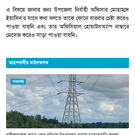
এ বিষয়ে জানার জন্য উপজেলা নির্বাহী অফিসার মোহাম্মদ
ইয়াসিন’র সাথে কথা বলতে তাকে ফোনে বারবার চেষ্টা করেও
পাওয়া যায়নি এবং তার অফিসিয়াল হোয়াটসঅ্যাপ নাম্বারে
মেসেজ করেও সাড়া পাওয়া যায়নি।
মহেশখালীর মাইলফলক
মাতারবাড়ি
পরীক্ষামূলক ভাবে তেল পুড়িয়ে উৎপাদনে গেলো মাতারবাড়ি কয়লা