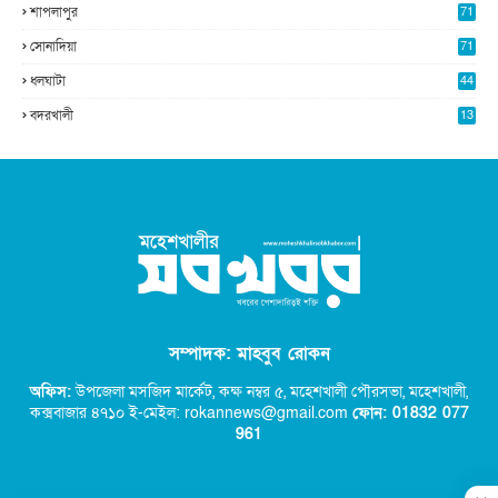
শাপলাপুর
71
সোনাদিয়া
71
ধলঘাটা
44
বদরখালী
13
সম্পাদক: মাহবুব রোকন
অফিস:
উপজেলা মসজিদ মার্কেট, কক্ষ নম্বর ৫,
মহেশখালী পৌরসভা, মহেশখালী,
কক্সবাজার ৪৭১০ ই-মেইল: rokannews@gmail.com
ফোন: 01832 077
96
1