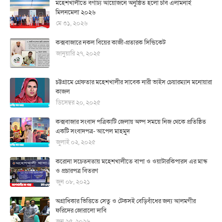
মহেশখালীতে বর্ণাঢ্য আয়োজনে অনুষ্ঠিত হলো চবি এলামনাই
মিলনমেলা ২০২৬
মে ৩১, ২০২৬
কক্সবাজারে নকল বিয়ের কাজী-প্রতারক সিন্ডিকেট
জানুয়ারি ২৭, ২০২৫
চট্টগ্রামে গ্রেফতার মহেশখালীর সাবেক নারী ভাইস চেয়ারম্যান মনোয়ারা
কাজল
ডিসেম্বর ২০, ২০২৫
কক্সবাজার সংবাদ পত্রিকাটি জেলায় অল্প সময়ে নিজ থেকে প্রতিষ্ঠিত
একটি সংবাদপত্র- আপেল মাহমুদ
জুলাই ০২, ২০২৫
করোনা সচেতনতায় মহেশখালীতে বাপা ও ওয়াটারকিপারস এর মাস্ক
ও প্রচারপত্র বিতরণ
জুন ০৮, ২০২১
অগ্রাধিকার ভিত্তিতে সেতু ও টেকসই বেড়িবাঁধের জন্য আলমগীর
ফরিদের জোরালো দাবি
জুন ২৫, ২০২৬