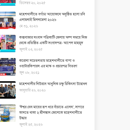
ডিসেম্বর ২০, ২০২৫
মহেশখালীতে বর্ণাঢ্য আয়োজনে অনুষ্ঠিত হলো চবি
এলামনাই মিলনমেলা ২০২৬
মে ৩১, ২০২৬
কক্সবাজার সংবাদ পত্রিকাটি জেলায় অল্প সময়ে নিজ
থেকে প্রতিষ্ঠিত একটি সংবাদপত্র- আপেল মাহমুদ
জুলাই ০২, ২০২৫
করোনা সচেতনতায় মহেশখালীতে বাপা ও
ওয়াটারকিপারস এর মাস্ক ও প্রচারপত্র বিতরণ
জুন ০৮, ২০২১
মহেশখালীর নিউরনে আধুনিক চক্ষু চিকিৎসা উদ্বোধন
জানুয়ারি ২৬, ২০২০
‘ঈশ্বর যেন মায়ের রূপ ধরে বাঁচাতে এলেন’, সাগরে
ভাসতে থাকা ২ শ্রীলঙ্কান জেলেকে মহেশখালীতে
উদ্ধার
জুলাই ২৫, ২০২৬