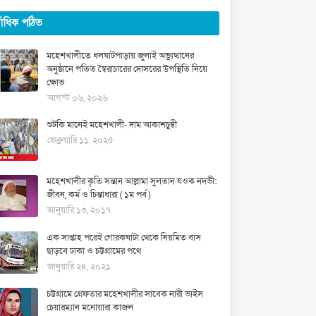
্বাধিক পঠিত
মহেশখালীতে ধলঘাটপাড়ায় জুলাই অভ্যুত্থানের
অনুষ্ঠানে পতিত স্বৈরাচারের দোসরের উপস্থিতি নিয়ে
ক্ষোভ
আগস্ট ০৬, ২০২৬
শুটকি মানেই মহেশখালী- দাম আকাশচুম্বী
ফেব্রুয়ারি ১১, ২০২৫
মহেশখালীর কৃতি সন্তান আল্লামা সুলতান যওক নদভী:
জীবন, কর্ম ও চিন্তাধারা ( ১ম পর্ব )
জানুয়ারি ১৩, ২০১৭
এক সাপ্তাহ পরেই গোরকঘাটা থেকে নিয়মিত বাস
ছাড়বে ঢাকা ও চট্টগ্রামের পথে
জানুয়ারি ২৪, ২০২১
চট্টগ্রামে গ্রেফতার মহেশখালীর সাবেক নারী ভাইস
চেয়ারম্যান মনোয়ারা কাজল