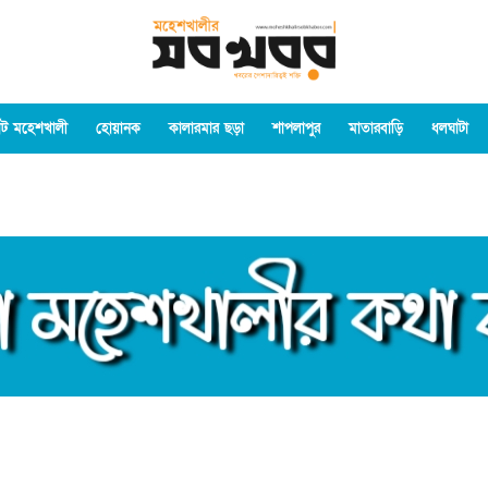
ট মহেশখালী
হোয়ানক
কালারমার ছড়া
শাপলাপুর
মাতারবাড়ি
ধলঘাটা