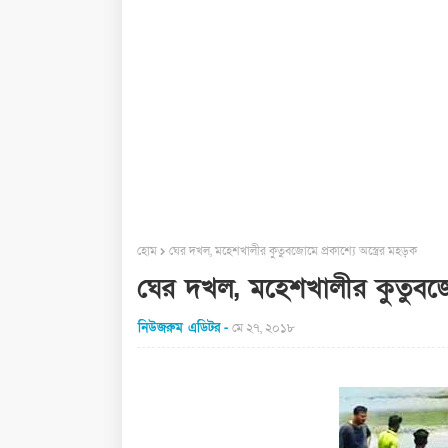
হোম
ঘের দখল, মহেশখালীর কুতুবজোমে প্রকাশ্যে অস্ত্রের মহড়ক
ঘের দখল, মহেশখালীর কুতুবজোম
নিউজরুম এডিটর
মে ২৭, ২০১৮