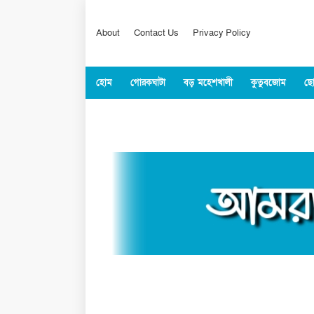
About
Contact Us
Privacy Policy
হোম
গোরকঘাটা
বড় মহেশখালী
কুতুবজোম
ছো
কক্সবাজার
জাতীয়
বিশ্ব
খেলাধুল