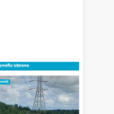
েশখালীর মাইলফলক
মাতারবাড়ি