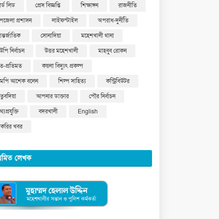
ার্ড লিড
প্রেস বিজ্ঞপ্তি
শিক্ষাঙ্গন
রাজনীতি
পজেলা প্রশাসন
লাইফস্টাইল
অপরাধ-দুর্নীতি
ন্তর্জাতিক
সোনাদিয়া
মহেশখালী থানা
উপি নির্বাচন
উত্তর মহেশখালী
মাহবুব রোকন
ত-প্রতিমত
কয়লা বিদ্যুৎ প্রকল্প
মপি আশেক বলেন
শিল্প সাহিত্য
কন্ট্রিবিউটর
ুতুবদিয়া
আপনার ডাক্তার
পৌর নির্বাচন
্যপ্রযুক্তি
বদরখালী
English
াকরির খবর
য়মিত লেখক