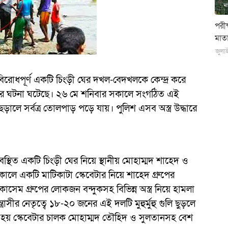
পরী
মাতা
জুলা
রোধপূর্ণ একটি চিংড়ী ঘের দখল-বেদখলকে কেন্দ্র করে
র্ষণের ঘটনা ঘটেছে। ২৬ মে শনিবার সকালে সংগঠিত এই
ালে সর্বত্র তোলপাড় পড়ে যায়। পুলিশ এসব অস্ত্র উদ্ধারে
্থিত একটি চিংড়ী ঘের নিয়ে স্থানীয় মোহাম্মদ শাহেদ ও
কালে একটি মাটিকাটা স্কেবেটার নিয়ে শাহেদ গ্রুপের
ম গ্রুপের লোকজন বন্দুকসহ বিভিন্ন অস্ত্র নিয়ে হামলা
াসীর নেতৃত্বে ১৮-২০ জনের এই দলটি মুহুর্মুহু গুলি ছুড়লে
 স্কেবেটার চালক মোহাম্মদ তৌহিদ ও সুলতানসহ বেশ