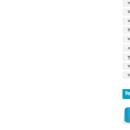
থ
উ
আ
ই
ম
এ
ক
তথ
চ
নি