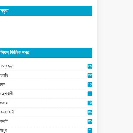
সবুক
নিয়ন ভিত্তিক খবর
ারমার ছড়া
25
5
ারবাড়ি
22
2
ানক
13
5
মহেশখালী
11
0
ুবজোম
10
8
 মহেশখালী
86
কঘাটা
85
লাপুর
71