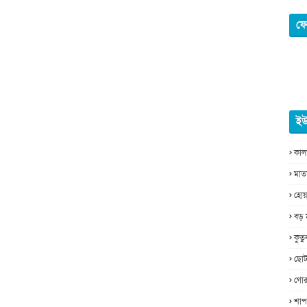
ফে
ইউ
কাল
মাত
হোয়
বড় 
কুত
ছোট
গোর
শাপ