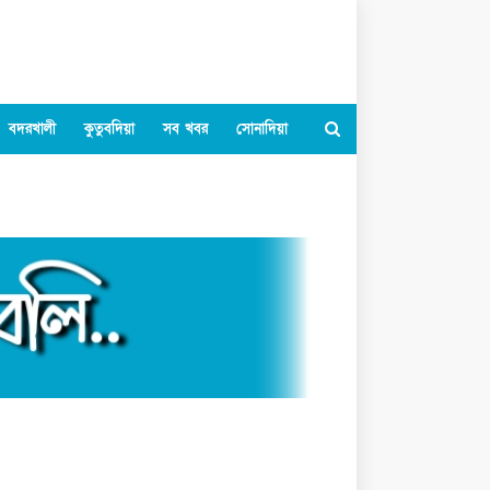
বদরখালী
কুতুবদিয়া
সব খবর
সোনাদিয়া