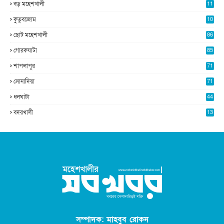
বড় মহেশখালী
11
0
কুতুবজোম
10
8
ছোট মহেশখালী
86
গোরকঘাটা
85
শাপলাপুর
71
সোনাদিয়া
71
ধলঘাটা
44
বদরখালী
13
সম্পাদক: মাহবুব রোকন