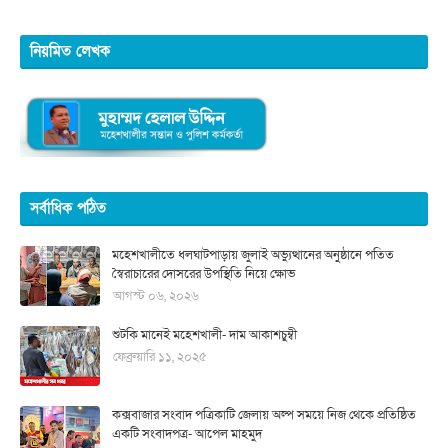
নিয়মিত লেখক
সর্বাধিক পঠিত
মহেশখালীতে ধলঘাটপাড়ায় জুলাই অভ্যুত্থানের অনুষ্ঠানে পতিত
স্বৈরাচারের দোসরের উপস্থিতি নিয়ে ক্ষোভ
আগস্ট ০৬, ২০২৬
শুটকি মানেই মহেশখালী- দাম আকাশচুম্বী
ফেব্রুয়ারি ১১, ২০২৫
কক্সবাজার সংবাদ পত্রিকাটি জেলায় অল্প সময়ে নিজ থেকে প্রতিষ্ঠিত
একটি সংবাদপত্র- আপেল মাহমুদ