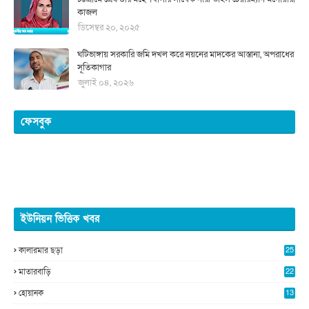
কাজল
ডিসেম্বর ২০, ২০২৫
ঘটিভাঙ্গায় সরকারি জমি দখল করে নয়নের মাদকের আস্তানা, অপরাধের
সূতিকাগার
জুলাই ০৪, ২০২৬
ফেসবুক
ইউনিয়ন ভিত্তিক খবর
কালারমার ছড়া
25
5
মাতারবাড়ি
22
2
হোয়ানক
13
5