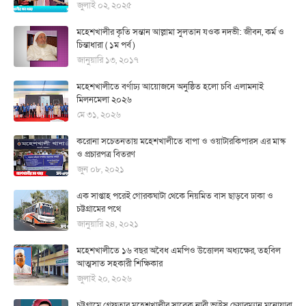
জুলাই ০২, ২০২৫
মহেশখালীর কৃতি সন্তান আল্লামা সুলতান যওক নদভী: জীবন, কর্ম ও
চিন্তাধারা ( ১ম পর্ব )
জানুয়ারি ১৩, ২০১৭
মহেশখালীতে বর্ণাঢ্য আয়োজনে অনুষ্ঠিত হলো চবি এলামনাই
মিলনমেলা ২০২৬
মে ৩১, ২০২৬
করোনা সচেতনতায় মহেশখালীতে বাপা ও ওয়াটারকিপারস এর মাস্ক
ও প্রচারপত্র বিতরণ
জুন ০৮, ২০২১
এক সাপ্তাহ পরেই গোরকঘাটা থেকে নিয়মিত বাস ছাড়বে ঢাকা ও
চট্টগ্রামের পথে
জানুয়ারি ২৪, ২০২১
মহেশখালীতে ১৬ বছর অবৈধ এমপিও উত্তোলন অধ্যক্ষের, তহবিল
আত্মসাত সহকারী শিক্ষিকার
জুলাই ২০, ২০২৬
চট্টগ্রামে গ্রেফতার মহেশখালীর সাবেক নারী ভাইস চেয়ারম্যান মনোয়ারা