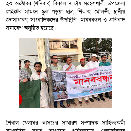
২০ অক্টোবর (শনিবার) বিকাল ৪ টায় মহেশখালী উপজেলা
গেইটের সামনে স্কুল পড়ুয়া ছাত্র, শিক্ষক, মৌলভী, স্থানীয়
জনসাধারণ, সাংবাদিকদের উপস্থিতি মানববন্ধন ও প্রতিবাদ
সমাবেশ অনুষ্ঠিত হয়েছে।
শৈবাল খেলাঘর আসরের সাধারণ সম্পাদক সাহিত্যকর্মী