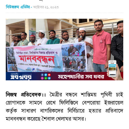
নিউজরুম এডিটর
অক্টোবর ২১, ২০২৩
নিজস্ব প্রতিবেদক।।
মৈত্রীর বন্ধনে শান্তিময় পৃথিবী চাই
স্লোগানকে সামনে রেখে ফিলিস্তিনে বেপরোয়া ইজরায়েল
কর্তৃক সাধারণ নাগরিকদের নির্বিচারে হত্যার প্রতিবাদে
মানববন্ধন করেছে শৈবাল খেলাঘর আসর।