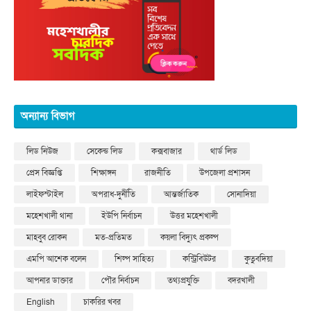
অন্যান্য বিভাগ
লিড নিউজ
সেকেন্ড লিড
কক্সবাজার
থার্ড লিড
প্রেস বিজ্ঞপ্তি
শিক্ষাঙ্গন
রাজনীতি
উপজেলা প্রশাসন
লাইফস্টাইল
অপরাধ-দুর্নীতি
আন্তর্জাতিক
সোনাদিয়া
মহেশখালী থানা
ইউপি নির্বাচন
উত্তর মহেশখালী
মাহবুব রোকন
মত-প্রতিমত
কয়লা বিদ্যুৎ প্রকল্প
এমপি আশেক বলেন
শিল্প সাহিত্য
কন্ট্রিবিউটর
কুতুবদিয়া
আপনার ডাক্তার
পৌর নির্বাচন
তথ্যপ্রযুক্তি
বদরখালী
English
চাকরির খবর