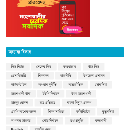
অন্যান্য বিভাগ
লিড নিউজ
সেকেন্ড লিড
কক্সবাজার
থার্ড লিড
প্রেস বিজ্ঞপ্তি
শিক্ষাঙ্গন
রাজনীতি
উপজেলা প্রশাসন
লাইফস্টাইল
অপরাধ-দুর্নীতি
আন্তর্জাতিক
সোনাদিয়া
মহেশখালী থানা
ইউপি নির্বাচন
উত্তর মহেশখালী
মাহবুব রোকন
মত-প্রতিমত
কয়লা বিদ্যুৎ প্রকল্প
এমপি আশেক বলেন
শিল্প সাহিত্য
কন্ট্রিবিউটর
কুতুবদিয়া
আপনার ডাক্তার
পৌর নির্বাচন
তথ্যপ্রযুক্তি
বদরখালী
English
চাকরির খবর