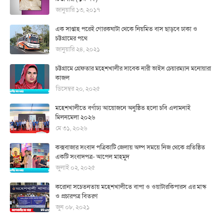
জানুয়ারি ১৩, ২০১৭
এক সাপ্তাহ পরেই গোরকঘাটা থেকে নিয়মিত বাস ছাড়বে ঢাকা ও
চট্টগ্রামের পথে
জানুয়ারি ২৪, ২০২১
চট্টগ্রামে গ্রেফতার মহেশখালীর সাবেক নারী ভাইস চেয়ারম্যান মনোয়ারা
কাজল
ডিসেম্বর ২০, ২০২৫
মহেশখালীতে বর্ণাঢ্য আয়োজনে অনুষ্ঠিত হলো চবি এলামনাই
মিলনমেলা ২০২৬
মে ৩১, ২০২৬
কক্সবাজার সংবাদ পত্রিকাটি জেলায় অল্প সময়ে নিজ থেকে প্রতিষ্ঠিত
একটি সংবাদপত্র- আপেল মাহমুদ
জুলাই ০২, ২০২৫
করোনা সচেতনতায় মহেশখালীতে বাপা ও ওয়াটারকিপারস এর মাস্ক
ও প্রচারপত্র বিতরণ
জুন ০৮, ২০২১