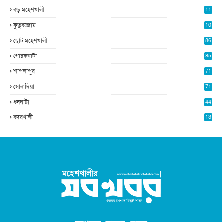
5
বড় মহেশখালী
11
0
কুতুবজোম
10
8
ছোট মহেশখালী
86
গোরকঘাটা
85
শাপলাপুর
71
সোনাদিয়া
71
ধলঘাটা
44
বদরখালী
13