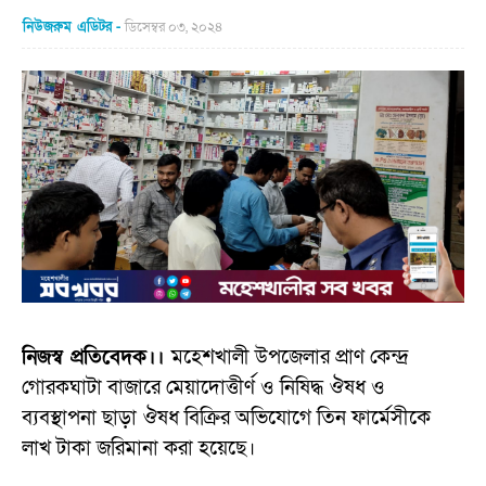
নিউজরুম এডিটর
ডিসেম্বর ০৩, ২০২৪
নিজস্ব প্রতিবেদক।।
মহেশখালী উপজেলার প্রাণ কেন্দ্র
গোরকঘাটা বাজারে মেয়াদোত্তীর্ণ ও নিষিদ্ধ ঔষধ ও
ব্যবস্থাপনা ছাড়া ঔষধ বিক্রির অভিযোগে তিন ফার্মেসীকে
লাখ টাকা জরিমানা করা হয়েছে।