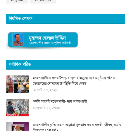
নিয়মিত লেখক
সর্বাধিক পঠিত
মহেশখালীতে ধলঘাটপাড়ায় জুলাই অভ্যুত্থানের অনুষ্ঠানে পতিত
স্বৈরাচারের দোসরের উপস্থিতি নিয়ে ক্ষোভ
আগস্ট ০৬, ২০২৬
শুটকি মানেই মহেশখালী- দাম আকাশচুম্বী
ফেব্রুয়ারি ১১, ২০২৫
মহেশখালীর কৃতি সন্তান আল্লামা সুলতান যওক নদভী: জীবন, কর্ম ও
চিন্তাধারা ( ১ম পর্ব )