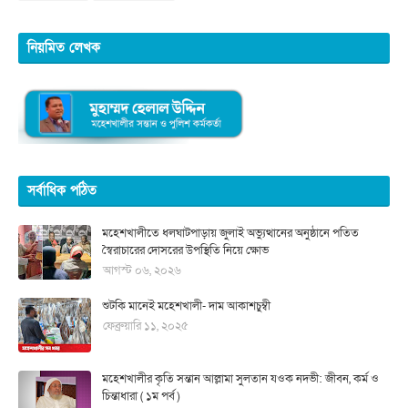
নিয়মিত লেখক
সর্বাধিক পঠিত
মহেশখালীতে ধলঘাটপাড়ায় জুলাই অভ্যুত্থানের অনুষ্ঠানে পতিত
স্বৈরাচারের দোসরের উপস্থিতি নিয়ে ক্ষোভ
আগস্ট ০৬, ২০২৬
শুটকি মানেই মহেশখালী- দাম আকাশচুম্বী
ফেব্রুয়ারি ১১, ২০২৫
মহেশখালীর কৃতি সন্তান আল্লামা সুলতান যওক নদভী: জীবন, কর্ম ও
চিন্তাধারা ( ১ম পর্ব )