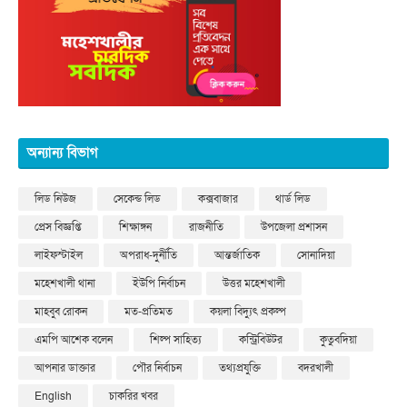
অন্যান্য বিভাগ
লিড নিউজ
সেকেন্ড লিড
কক্সবাজার
থার্ড লিড
প্রেস বিজ্ঞপ্তি
শিক্ষাঙ্গন
রাজনীতি
উপজেলা প্রশাসন
লাইফস্টাইল
অপরাধ-দুর্নীতি
আন্তর্জাতিক
সোনাদিয়া
মহেশখালী থানা
ইউপি নির্বাচন
উত্তর মহেশখালী
মাহবুব রোকন
মত-প্রতিমত
কয়লা বিদ্যুৎ প্রকল্প
এমপি আশেক বলেন
শিল্প সাহিত্য
কন্ট্রিবিউটর
কুতুবদিয়া
আপনার ডাক্তার
পৌর নির্বাচন
তথ্যপ্রযুক্তি
বদরখালী
English
চাকরির খবর