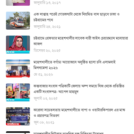
জানুয়ারি ১৩, ২০১৭
এক সাপ্তাহ পরেই গোরকঘাটা থেকে নিয়মিত বাস ছাড়বে ঢাকা ও
চট্টগ্রামের পথে
জানুয়ারি ২৪, ২০২১
চট্টগ্রামে গ্রেফতার মহেশখালীর সাবেক নারী ভাইস চেয়ারম্যান মনোয়ারা
কাজল
ডিসেম্বর ২০, ২০২৫
মহেশখালীতে বর্ণাঢ্য আয়োজনে অনুষ্ঠিত হলো চবি এলামনাই
মিলনমেলা ২০২৬
মে ৩১, ২০২৬
কক্সবাজার সংবাদ পত্রিকাটি জেলায় অল্প সময়ে নিজ থেকে প্রতিষ্ঠিত
একটি সংবাদপত্র- আপেল মাহমুদ
জুলাই ০২, ২০২৫
করোনা সচেতনতায় মহেশখালীতে বাপা ও ওয়াটারকিপারস এর মাস্ক
ও প্রচারপত্র বিতরণ
জুন ০৮, ২০২১