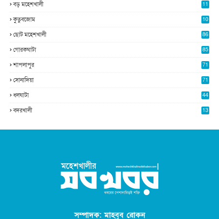
বড় মহেশখালী
11
0
কুতুবজোম
10
8
ছোট মহেশখালী
86
গোরকঘাটা
85
শাপলাপুর
71
সোনাদিয়া
71
ধলঘাটা
44
বদরখালী
13
সম্পাদক: মাহবুব রোকন