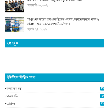
মহেশখালীর নিউরনে আধুনিক চক্ষু চিকিৎসা উদ্বোধন
জানুয়ারি ২৬, ২০২০
‘ঈশ্বর যেন মায়ের রূপ ধরে বাঁচাতে এলেন’, সাগরে ভাসতে থাকা ২
শ্রীলঙ্কান জেলেকে মহেশখালীতে উদ্ধার
জুলাই ২৫, ২০২৬
ফেসবুক
ইউনিয়ন ভিত্তিক খবর
কালারমার ছড়া
25
5
মাতারবাড়ি
22
2
হোয়ানক
13
5