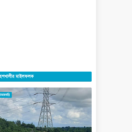
েশখালীর মাইলফলক
মাতারবাড়ি