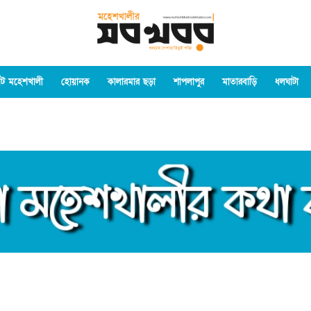
ট মহেশখালী
হোয়ানক
কালারমার ছড়া
শাপলাপুর
মাতারবাড়ি
ধলঘাটা