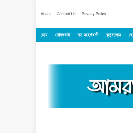
About
Contact Us
Privacy Policy
হোম
গোরকঘাটা
বড় মহেশখালী
কুতুবজোম
ছো
কক্সবাজার
জাতীয়
বিশ্ব
খেলাধুল