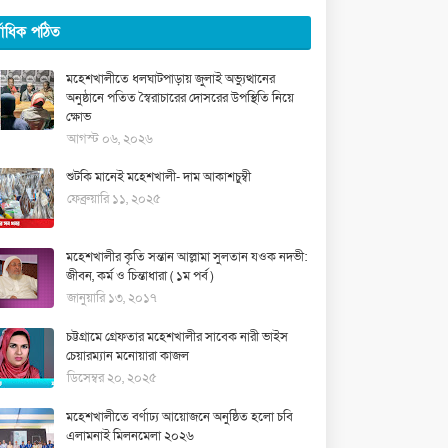
্বাধিক পঠিত
মহেশখালীতে ধলঘাটপাড়ায় জুলাই অভ্যুত্থানের
অনুষ্ঠানে পতিত স্বৈরাচারের দোসরের উপস্থিতি নিয়ে
ক্ষোভ
আগস্ট ০৬, ২০২৬
শুটকি মানেই মহেশখালী- দাম আকাশচুম্বী
ফেব্রুয়ারি ১১, ২০২৫
মহেশখালীর কৃতি সন্তান আল্লামা সুলতান যওক নদভী:
জীবন, কর্ম ও চিন্তাধারা ( ১ম পর্ব )
জানুয়ারি ১৩, ২০১৭
চট্টগ্রামে গ্রেফতার মহেশখালীর সাবেক নারী ভাইস
চেয়ারম্যান মনোয়ারা কাজল
ডিসেম্বর ২০, ২০২৫
মহেশখালীতে বর্ণাঢ্য আয়োজনে অনুষ্ঠিত হলো চবি
এলামনাই মিলনমেলা ২০২৬