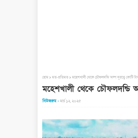
হোম
মত-প্রতিমত
মহেশখালী থেকে চৌফলদন্ডি অল্প দূরত্বে কোটি ট
মহেশখালী থেকে চৌফলদন্ডি অল
নিউজরুম
মার্চ ১২, ২০২৫