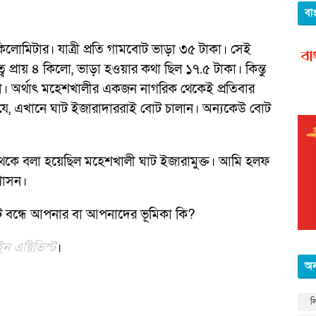
বা
কিলোমিটার। যাত্রী প্রতি গামবোট ভাড়া ৩৫ টাকা। সেই
প্রায় ৪ কিলো, ভাড়া হওয়ার কথা ছিল ১৭.৫ টাকা। কিন্তু
াকা। অর্থাৎ মহেশখালীর একজন নাগরিক থেকেই প্রতিবার
্য যে, এখানে ঘাট ইজারাদাররাই বোট চালান। অন্যকেউ বোট
েকে বলা হয়েছিল মহেশখালী ঘাট ইজারামুক্ত। আমি হলফ
রশাসন।
 বন্ধে আপনার বা আপনাদের ভূমিকা কি?
 এক্টিভিস্ট
।
অন
ল