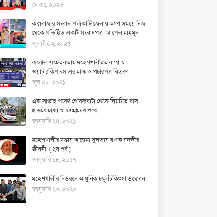
মে ৩১, ২০২৬
কক্সবাজার সংবাদ পত্রিকাটি জেলায় অল্প সময়ে নিজ
থেকে প্রতিষ্ঠিত একটি সংবাদপত্র- আপেল মাহমুদ
জুলাই ০২, ২০২৫
করোনা সচেতনতায় মহেশখালীতে বাপা ও
ওয়াটারকিপারস এর মাস্ক ও প্রচারপত্র বিতরণ
জুন ০৮, ২০২১
এক সাপ্তাহ পরেই গোরকঘাটা থেকে নিয়মিত বাস
ছাড়বে ঢাকা ও চট্টগ্রামের পথে
জানুয়ারি ২৪, ২০২১
মহেশখালীর সন্তান আল্লামা সুলতান যওক নদভীর
জীবনী: ( ২য় পর্ব )
জানুয়ারি ১৮, ২০১৭
মহেশখালীর নিউরনে আধুনিক চক্ষু চিকিৎসা উদ্বোধন
জানুয়ারি ২৬, ২০২০