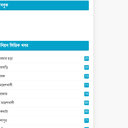
সবুক
নিয়ন ভিত্তিক খবর
ারমার ছড়া
25
5
ারবাড়ি
22
2
ানক
13
5
মহেশখালী
11
0
ুবজোম
10
8
 মহেশখালী
86
কঘাটা
85
লাপুর
71