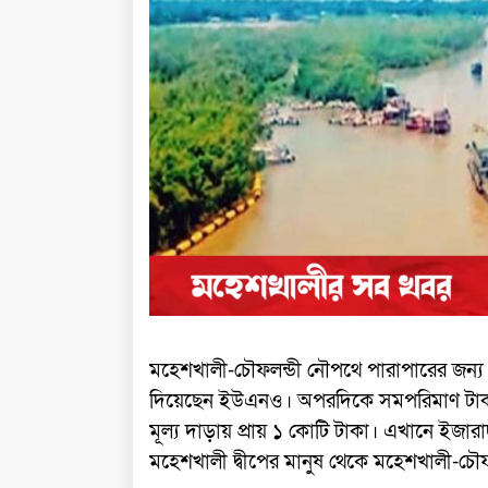
মহেশখালী-চৌফলন্ডী নৌপথে পারাপারের জন্য
দিয়েছেন ইউএনও। অপরদিকে সমপরিমাণ টাকায়
মূল্য দাড়ায় প্রায় ১ কোটি টাকা। এখানে ইজা
মহেশখালী দ্বীপের মানুষ থেকে মহেশখালী-চৌ