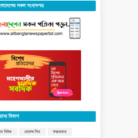
ংলাদেশের সকল সংবাদপত্র
্যান্য বিভাগ
িড নিউজ
সেকেন্ড লিড
কক্সবাজার