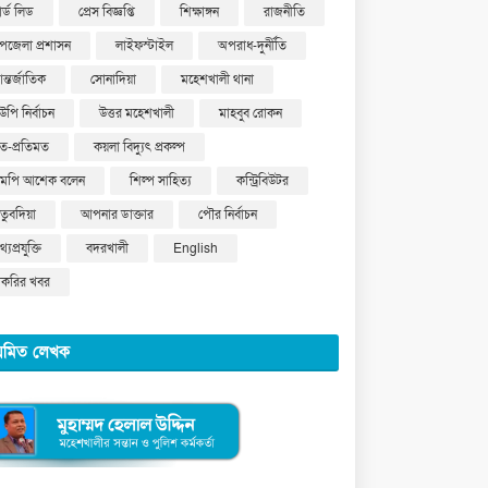
ার্ড লিড
প্রেস বিজ্ঞপ্তি
শিক্ষাঙ্গন
রাজনীতি
পজেলা প্রশাসন
লাইফস্টাইল
অপরাধ-দুর্নীতি
ন্তর্জাতিক
সোনাদিয়া
মহেশখালী থানা
উপি নির্বাচন
উত্তর মহেশখালী
মাহবুব রোকন
ত-প্রতিমত
কয়লা বিদ্যুৎ প্রকল্প
মপি আশেক বলেন
শিল্প সাহিত্য
কন্ট্রিবিউটর
ুতুবদিয়া
আপনার ডাক্তার
পৌর নির্বাচন
্যপ্রযুক্তি
বদরখালী
English
াকরির খবর
য়মিত লেখক