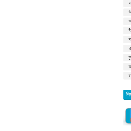
থ
উ
আ
ই
ম
এ
ক
তথ
চ
নি