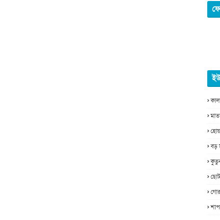
ফে
ইউ
কাল
মাত
হোয়
বড় 
কুত
ছোট
গোর
শাপ