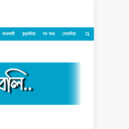
বদরখালী
কুতুবদিয়া
সব খবর
সোনাদিয়া