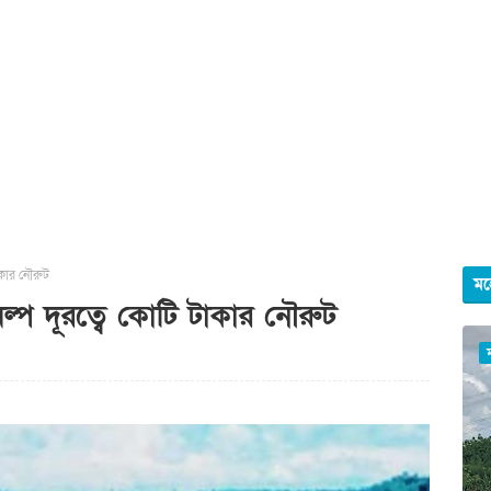
াকার নৌরুট
মহ
্প দূরত্বে কোটি টাকার নৌরুট