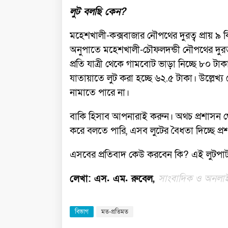
লুট বলছি কেন?
মহেশখালী-কক্সবাজার নৌপথের দুরত্ব প্রায় ৯ 
অনুপাতে মহেশখালী-চৌফলদন্ডী নৌপথের দুরত্ব 
প্রতি যাত্রী থেকে গামবোট ভাড়া নিচ্ছে ৮০ ট
যাতায়াতে লুট করা হচ্ছে ৬২.৫ টাকা। উল্লেখ
নামাতে পারে না।
বাকি হিসাব আপনারাই করুন। অথচ প্রশাসন থ
করে বলতে পারি, এসব লুটের বৈধতা দিচ্ছে প্
এসবের প্রতিবাদ কেউ করবেন কি? এই লুটপাট
লেখা: এস. এম. রুবেল,
সাংবাদিক ও অনলাইন
বিভাগ
মত-প্রতিমত