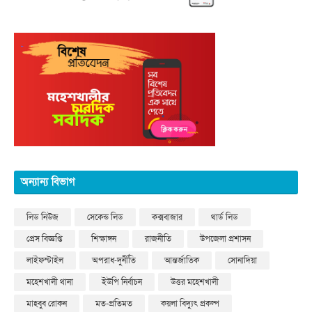
অন্যান্য বিভাগ
লিড নিউজ
সেকেন্ড লিড
কক্সবাজার
থার্ড লিড
প্রেস বিজ্ঞপ্তি
শিক্ষাঙ্গন
রাজনীতি
উপজেলা প্রশাসন
লাইফস্টাইল
অপরাধ-দুর্নীতি
আন্তর্জাতিক
সোনাদিয়া
মহেশখালী থানা
ইউপি নির্বাচন
উত্তর মহেশখালী
মাহবুব রোকন
মত-প্রতিমত
কয়লা বিদ্যুৎ প্রকল্প