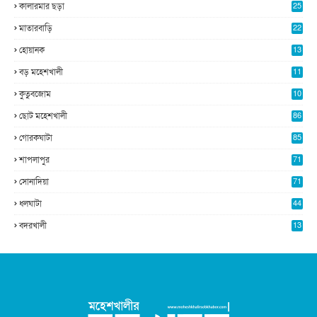
কালারমার ছড়া
25
5
মাতারবাড়ি
22
2
হোয়ানক
13
5
বড় মহেশখালী
11
0
কুতুবজোম
10
8
ছোট মহেশখালী
86
গোরকঘাটা
85
শাপলাপুর
71
সোনাদিয়া
71
ধলঘাটা
44
বদরখালী
13