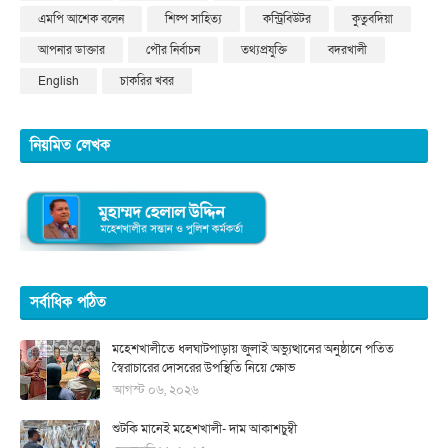
এমপি আশেক বলেন
শিল্প সাহিত্য
কন্ট্রিবিউটর
কুতুবদিয়া
আপনার ডাক্তার
পৌর নির্বাচন
তথ্যপ্রযুক্তি
বদরখালী
English
চাকরির খবর
নিয়মিত লেখক
সর্বাধিক পঠিত
মহেশখালীতে ধলঘাটপাড়ায় জুলাই অভ্যুত্থানের অনুষ্ঠানে পতিত
স্বৈরাচারের দোসরের উপস্থিতি নিয়ে ক্ষোভ
আগস্ট ০৬, ২০২৬
শুটকি মানেই মহেশখালী- দাম আকাশচুম্বী