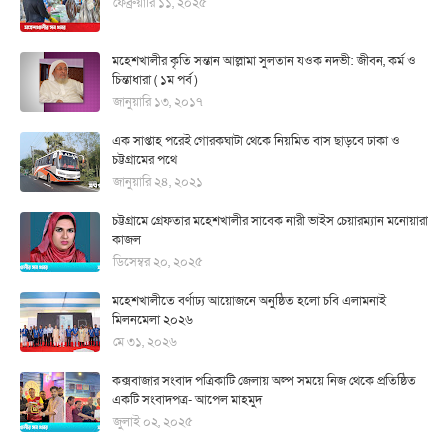
ফেব্রুয়ারি ১১, ২০২৫
মহেশখালীর কৃতি সন্তান আল্লামা সুলতান যওক নদভী: জীবন, কর্ম ও
চিন্তাধারা ( ১ম পর্ব )
জানুয়ারি ১৩, ২০১৭
এক সাপ্তাহ পরেই গোরকঘাটা থেকে নিয়মিত বাস ছাড়বে ঢাকা ও
চট্টগ্রামের পথে
জানুয়ারি ২৪, ২০২১
চট্টগ্রামে গ্রেফতার মহেশখালীর সাবেক নারী ভাইস চেয়ারম্যান মনোয়ারা
কাজল
ডিসেম্বর ২০, ২০২৫
মহেশখালীতে বর্ণাঢ্য আয়োজনে অনুষ্ঠিত হলো চবি এলামনাই
মিলনমেলা ২০২৬
মে ৩১, ২০২৬
কক্সবাজার সংবাদ পত্রিকাটি জেলায় অল্প সময়ে নিজ থেকে প্রতিষ্ঠিত
একটি সংবাদপত্র- আপেল মাহমুদ
জুলাই ০২, ২০২৫