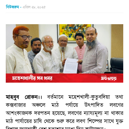
নিউজরুম
এপ্রিল ২৮, ২০২৫
মাহবুব রোকন।।
বর্তমানে মহেশখালী-কুতুবদিয়া তথা
কক্সবাজার অঞ্চলে মাঠ পর্যায়ে উৎপাদিত লবণের
আশংকাজনক দরপতন হয়েছে, লবণের ন্যায্যমূল্য না থাকার
মাঠ পার্যায়ের চাষি থেকে শুরু করে লবণ শিল্পের সাথে যুক্ত