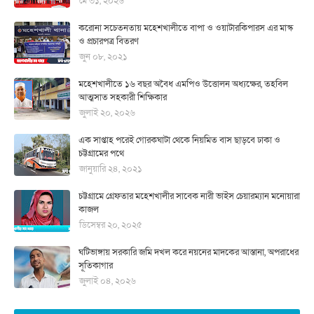
মে ৩১, ২০২৬
করোনা সচেতনতায় মহেশখালীতে বাপা ও ওয়াটারকিপারস এর মাস্ক
ও প্রচারপত্র বিতরণ
জুন ০৮, ২০২১
মহেশখালীতে ১৬ বছর অবৈধ এমপিও উত্তোলন অধ্যক্ষের, তহবিল
আত্মসাত সহকারী শিক্ষিকার
জুলাই ২০, ২০২৬
এক সাপ্তাহ পরেই গোরকঘাটা থেকে নিয়মিত বাস ছাড়বে ঢাকা ও
চট্টগ্রামের পথে
জানুয়ারি ২৪, ২০২১
চট্টগ্রামে গ্রেফতার মহেশখালীর সাবেক নারী ভাইস চেয়ারম্যান মনোয়ারা
কাজল
ডিসেম্বর ২০, ২০২৫
ঘটিভাঙ্গায় সরকারি জমি দখল করে নয়নের মাদকের আস্তানা, অপরাধের
সূতিকাগার
জুলাই ০৪, ২০২৬