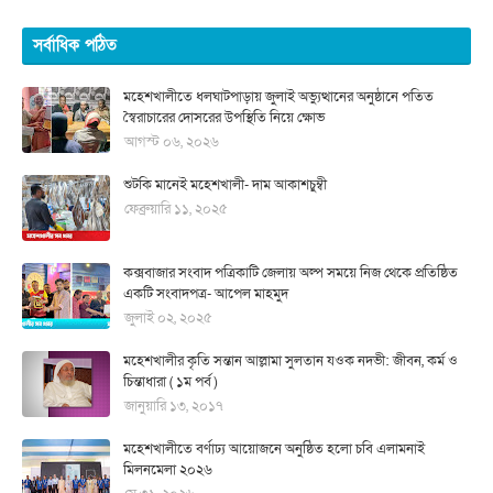
সর্বাধিক পঠিত
মহেশখালীতে ধলঘাটপাড়ায় জুলাই অভ্যুত্থানের অনুষ্ঠানে পতিত
স্বৈরাচারের দোসরের উপস্থিতি নিয়ে ক্ষোভ
আগস্ট ০৬, ২০২৬
শুটকি মানেই মহেশখালী- দাম আকাশচুম্বী
ফেব্রুয়ারি ১১, ২০২৫
কক্সবাজার সংবাদ পত্রিকাটি জেলায় অল্প সময়ে নিজ থেকে প্রতিষ্ঠিত
একটি সংবাদপত্র- আপেল মাহমুদ
জুলাই ০২, ২০২৫
মহেশখালীর কৃতি সন্তান আল্লামা সুলতান যওক নদভী: জীবন, কর্ম ও
চিন্তাধারা ( ১ম পর্ব )
জানুয়ারি ১৩, ২০১৭
মহেশখালীতে বর্ণাঢ্য আয়োজনে অনুষ্ঠিত হলো চবি এলামনাই
মিলনমেলা ২০২৬