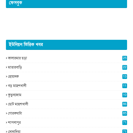
ফেসবুক
ইউনিয়ন ভিত্তিক খবর
কালারমার ছড়া
25
5
মাতারবাড়ি
22
2
হোয়ানক
13
5
বড় মহেশখালী
11
0
কুতুবজোম
10
8
ছোট মহেশখালী
86
গোরকঘাটা
85
শাপলাপুর
71
সোনাদিয়া
71