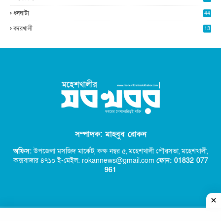
ধলঘাটা
44
বদরখালী
13
সম্পাদক: মাহবুব রোকন
অফিস:
উপজেলা মসজিদ মার্কেট, কক্ষ নম্বর ৫,
মহেশখালী পৌরসভা, মহেশখালী,
কক্সবাজার ৪৭১০ ই-মেইল: rokannews@gmail.com
ফোন: 01832 077
96
1