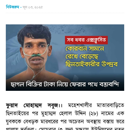
নিউজরুম
জুন ০৩, ২০২৫
ফুয়াদ মোহাম্মদ সবুজ।।
মহেশখালীর মাতারবাড়িতে
ছিনতাইয়ের পর মুহাম্মদ হেলাল উদ্দিন (২৮) নামের এক
যুবককে বেধড়ক মারধরের পর অচেতন অবস্থায় বস্তায় ভরে
পালায় দুর্বৃত্তরা। সোমবার (৩ জুন) সন্ধ্যায় ইউনিয়নের নতুন