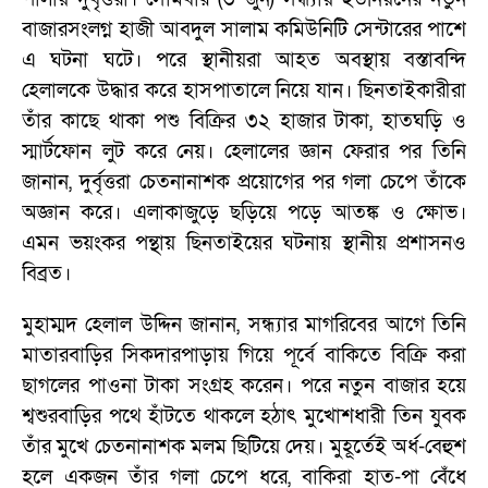
বাজারসংলগ্ন হাজী আবদুল সালাম কমিউনিটি সেন্টারের পাশে
এ ঘটনা ঘটে। পরে স্থানীয়রা আহত অবস্থায় বস্তাবন্দি
হেলালকে উদ্ধার করে হাসপাতালে নিয়ে যান। ছিনতাইকারীরা
তাঁর কাছে থাকা পশু বিক্রির ৩২ হাজার টাকা, হাতঘড়ি ও
স্মার্টফোন লুট করে নেয়। হেলালের জ্ঞান ফেরার পর তিনি
জানান, দুর্বৃত্তরা চেতনানাশক প্রয়োগের পর গলা চেপে তাঁকে
অজ্ঞান করে। এলাকাজুড়ে ছড়িয়ে পড়ে আতঙ্ক ও ক্ষোভ।
এমন ভয়ংকর পন্থায় ছিনতাইয়ের ঘটনায় স্থানীয় প্রশাসনও
বিব্রত।
মুহাম্মদ হেলাল উদ্দিন জানান, সন্ধ্যার মাগরিবের আগে তিনি
মাতারবাড়ির সিকদারপাড়ায় গিয়ে পূর্বে বাকিতে বিক্রি করা
ছাগলের পাওনা টাকা সংগ্রহ করেন। পরে নতুন বাজার হয়ে
শ্বশুরবাড়ির পথে হাঁটতে থাকলে হঠাৎ মুখোশধারী তিন যুবক
তাঁর মুখে চেতনানাশক মলম ছিটিয়ে দেয়। মুহূর্তেই অর্ধ-বেহুশ
হলে একজন তাঁর গলা চেপে ধরে, বাকিরা হাত-পা বেঁধে