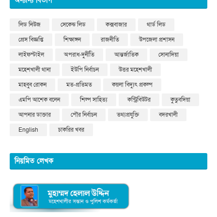
অন্যান্য বিভাগ
লিড নিউজ
সেকেন্ড লিড
কক্সবাজার
থার্ড লিড
প্রেস বিজ্ঞপ্তি
শিক্ষাঙ্গন
রাজনীতি
উপজেলা প্রশাসন
লাইফস্টাইল
অপরাধ-দুর্নীতি
আন্তর্জাতিক
সোনাদিয়া
মহেশখালী থানা
ইউপি নির্বাচন
উত্তর মহেশখালী
মাহবুব রোকন
মত-প্রতিমত
কয়লা বিদ্যুৎ প্রকল্প
এমপি আশেক বলেন
শিল্প সাহিত্য
কন্ট্রিবিউটর
কুতুবদিয়া
আপনার ডাক্তার
পৌর নির্বাচন
তথ্যপ্রযুক্তি
বদরখালী
English
চাকরির খবর
নিয়মিত লেখক