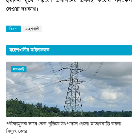
হুমকির মুখে পড়বে। প্রশাসনের এখনই কঠোর পদক্ষেপ
নেওয়া দরকার।
বিভাগ
মহেশখালী
মহেশখালীর মাইলফলক
মাতারবাড়ি
পরীক্ষামূলক ভাবে তেল পুড়িয়ে উৎপাদনে গেলো মাতারবাড়ি কয়লা
বিদ্যুৎ কেন্দ্র