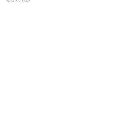
জুলাই ৩০, ২০২৩