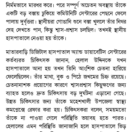
নির্মমভাবে মারধর করে। পরে সম্পূর্ণ অচেতন অবস্থায় তাঁকে
একটি বড় বস্তায় ঢুকিয়ে কমিউনিটি সেন্টারের পেছনে ফেলে
পালায় দুর্বৃত্তরা। স্থানীয়রা গোঙানি শুনে বস্তা খুললে তাঁর নিথর
দেহ দেখতে পান, কিন্তু শ্বাস-প্রশ্বাস চলছিল। তখনই স্থানীয়
হাসপাতালে নেওয়া হয় তাঁকে।
মাতারবাড়ি ডিজিটাল হাসপাতাল অ্যান্ড ডায়াবেটিস সেন্টারের
কর্তব্যরত চিকিৎসক জানান, হেলাল উদ্দিনকে যখন
হাসপাতালে আনা হয় তখন তিনি আংশিক চেতনা হারিয়ে
ফেলেছিলেন। তাঁর মাথা, বুক ও পিঠে জখমের চিহ্ন রয়েছে।
চেতনানাশক প্রয়োগের কারণে শ্বাসপ্রশ্বাস কিছুক্ষণের জন্য
ব্যাহত হলেও দ্রুত চিকিৎসায় বড় দুর্ঘটনা এড়ানো গেছে।
উন্নত চিকিৎসার জন্য তাঁকে মহেশখালী উপজেলা স্বাস্থ্য
কমপ্লেক্সে রেফার করা হয়। চিকিৎসকরা বলেন, সময়মতো
তাঁকে না পাওয়া গেলে পরিস্থিতি ভয়াবহ হতে পারত।
হেলালের এমন পরিস্থিতি জানাজানি হলে হাসপাতালে ভিড়