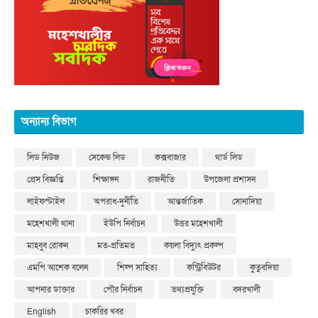
অন্যান্য বিভাগ
লিড নিউজ
সেকেন্ড লিড
কক্সবাজার
থার্ড লিড
প্রেস বিজ্ঞপ্তি
শিক্ষাঙ্গন
রাজনীতি
উপজেলা প্রশাসন
লাইফস্টাইল
অপরাধ-দুর্নীতি
আন্তর্জাতিক
সোনাদিয়া
মহেশখালী থানা
ইউপি নির্বাচন
উত্তর মহেশখালী
মাহবুব রোকন
মত-প্রতিমত
কয়লা বিদ্যুৎ প্রকল্প
এমপি আশেক বলেন
শিল্প সাহিত্য
কন্ট্রিবিউটর
কুতুবদিয়া
আপনার ডাক্তার
পৌর নির্বাচন
তথ্যপ্রযুক্তি
বদরখালী
English
চাকরির খবর