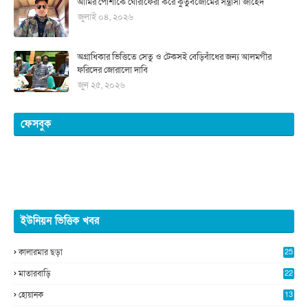
আর্মির পোশাকে ঘোরাফেরা করে কুতুবজোমের সন্ত্রাসী জাহেদ
জুলাই ০৪, ২০২৬
অগ্রাধিকার ভিত্তিতে সেতু ও টেকসই বেড়িবাঁধের জন্য আলমগীর
ফরিদের জোরালো দাবি
জুন ২৫, ২০২৬
ফেসবুক
ইউনিয়ন ভিত্তিক খবর
কালারমার ছড়া
25
5
মাতারবাড়ি
22
2
হোয়ানক
13
5