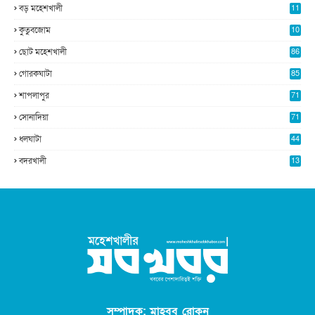
বড় মহেশখালী
11
0
কুতুবজোম
10
8
ছোট মহেশখালী
86
গোরকঘাটা
85
শাপলাপুর
71
সোনাদিয়া
71
ধলঘাটা
44
বদরখালী
13
সম্পাদক: মাহবুব রোকন