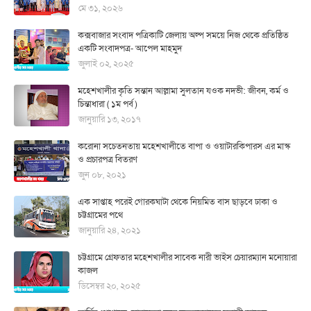
মে ৩১, ২০২৬
কক্সবাজার সংবাদ পত্রিকাটি জেলায় অল্প সময়ে নিজ থেকে প্রতিষ্ঠিত
একটি সংবাদপত্র- আপেল মাহমুদ
জুলাই ০২, ২০২৫
মহেশখালীর কৃতি সন্তান আল্লামা সুলতান যওক নদভী: জীবন, কর্ম ও
চিন্তাধারা ( ১ম পর্ব )
জানুয়ারি ১৩, ২০১৭
করোনা সচেতনতায় মহেশখালীতে বাপা ও ওয়াটারকিপারস এর মাস্ক
ও প্রচারপত্র বিতরণ
জুন ০৮, ২০২১
এক সাপ্তাহ পরেই গোরকঘাটা থেকে নিয়মিত বাস ছাড়বে ঢাকা ও
চট্টগ্রামের পথে
জানুয়ারি ২৪, ২০২১
চট্টগ্রামে গ্রেফতার মহেশখালীর সাবেক নারী ভাইস চেয়ারম্যান মনোয়ারা
কাজল
ডিসেম্বর ২০, ২০২৫