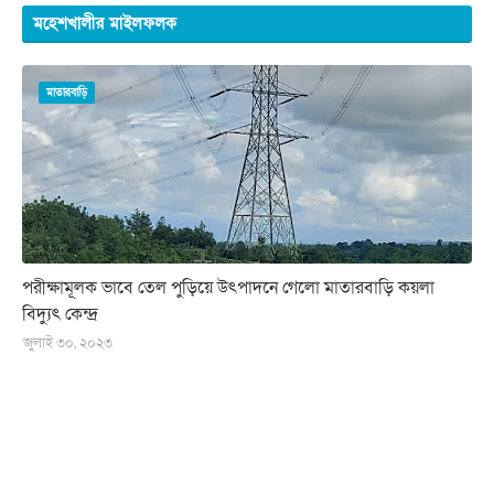
মহেশখালীর মাইলফলক
মাতারবাড়ি
পরীক্ষামূলক ভাবে তেল পুড়িয়ে উৎপাদনে গেলো মাতারবাড়ি কয়লা
বিদ্যুৎ কেন্দ্র
জুলাই ৩০, ২০২৩