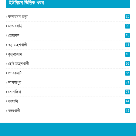
ইউনিয়ন ভিত্তিক খবর
কালারমার ছড়া
25
5
মাতারবাড়ি
22
2
হোয়ানক
13
5
বড় মহেশখালী
11
0
কুতুবজোম
10
8
ছোট মহেশখালী
86
গোরকঘাটা
85
শাপলাপুর
71
সোনাদিয়া
71
ধলঘাটা
44
বদরখালী
13