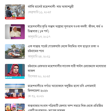
শুটকি মানেই মহেশখালী- দাম আকাশচুম্বী
ফেব্রুয়ারি ১১, ২০২৫
মহেশখালীর কৃতি সন্তান আল্লামা সুলতান যওক নদভী: জীবন, কর্ম ও
চিন্তাধারা ( ১ম পর্ব )
জানুয়ারি ১৩, ২০১৭
এক সাপ্তাহ পরেই গোরকঘাটা থেকে নিয়মিত বাস ছাড়বে ঢাকা ও
চট্টগ্রামের পথে
জানুয়ারি ২৪, ২০২১
চট্টগ্রামে গ্রেফতার মহেশখালীর সাবেক নারী ভাইস চেয়ারম্যান মনোয়ারা
কাজল
ডিসেম্বর ২০, ২০২৫
মহেশখালীতে বর্ণাঢ্য আয়োজনে অনুষ্ঠিত হলো চবি এলামনাই
মিলনমেলা ২০২৬
মে ৩১, ২০২৬
কক্সবাজার সংবাদ পত্রিকাটি জেলায় অল্প সময়ে নিজ থেকে প্রতিষ্ঠিত
একটি সংবাদপত্র- আপেল মাহমুদ