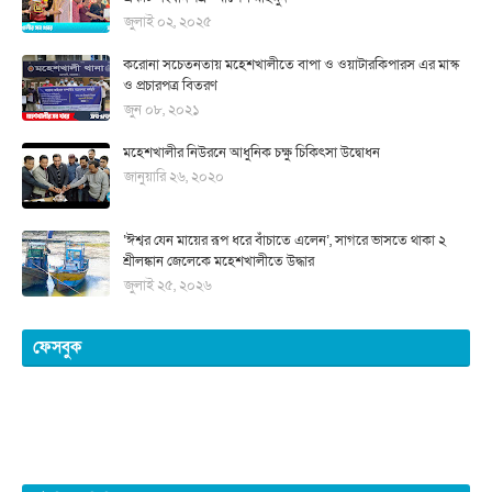
জুলাই ০২, ২০২৫
করোনা সচেতনতায় মহেশখালীতে বাপা ও ওয়াটারকিপারস এর মাস্ক
ও প্রচারপত্র বিতরণ
জুন ০৮, ২০২১
মহেশখালীর নিউরনে আধুনিক চক্ষু চিকিৎসা উদ্বোধন
জানুয়ারি ২৬, ২০২০
‘ঈশ্বর যেন মায়ের রূপ ধরে বাঁচাতে এলেন’, সাগরে ভাসতে থাকা ২
শ্রীলঙ্কান জেলেকে মহেশখালীতে উদ্ধার
জুলাই ২৫, ২০২৬
ফেসবুক