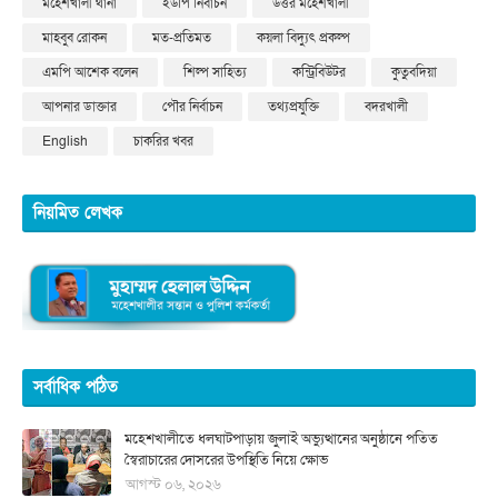
মহেশখালী থানা
ইউপি নির্বাচন
উত্তর মহেশখালী
মাহবুব রোকন
মত-প্রতিমত
কয়লা বিদ্যুৎ প্রকল্প
এমপি আশেক বলেন
শিল্প সাহিত্য
কন্ট্রিবিউটর
কুতুবদিয়া
আপনার ডাক্তার
পৌর নির্বাচন
তথ্যপ্রযুক্তি
বদরখালী
English
চাকরির খবর
নিয়মিত লেখক
সর্বাধিক পঠিত
মহেশখালীতে ধলঘাটপাড়ায় জুলাই অভ্যুত্থানের অনুষ্ঠানে পতিত
স্বৈরাচারের দোসরের উপস্থিতি নিয়ে ক্ষোভ
আগস্ট ০৬, ২০২৬