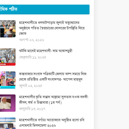
্বাধিক পঠিত
মহেশখালীতে ধলঘাটপাড়ায় জুলাই অভ্যুত্থানের
অনুষ্ঠানে পতিত স্বৈরাচারের দোসরের উপস্থিতি নিয়ে
ক্ষোভ
আগস্ট ০৬, ২০২৬
শুটকি মানেই মহেশখালী- দাম আকাশচুম্বী
ফেব্রুয়ারি ১১, ২০২৫
কক্সবাজার সংবাদ পত্রিকাটি জেলায় অল্প সময়ে নিজ
থেকে প্রতিষ্ঠিত একটি সংবাদপত্র- আপেল মাহমুদ
জুলাই ০২, ২০২৫
মহেশখালীর কৃতি সন্তান আল্লামা সুলতান যওক নদভী:
জীবন, কর্ম ও চিন্তাধারা ( ১ম পর্ব )
জানুয়ারি ১৩, ২০১৭
মহেশখালীতে বর্ণাঢ্য আয়োজনে অনুষ্ঠিত হলো চবি
এলামনাই মিলনমেলা ২০২৬