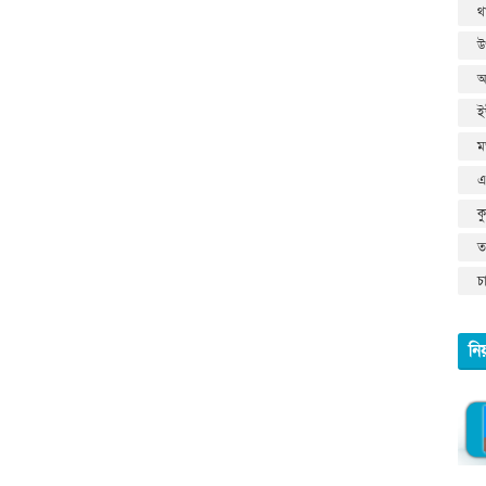
থ
উ
আ
ই
ম
এ
ক
তথ
চ
নি