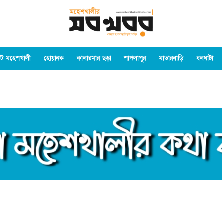
ট মহেশখালী
হোয়ানক
কালারমার ছড়া
শাপলাপুর
মাতারবাড়ি
ধলঘাটা