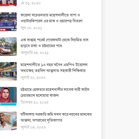
মে ৩১, ২০২৬
করোনা সচেতনতায় মহেশখালীতে বাপা ও
ওয়াটারকিপারস এর মাস্ক ও প্রচারপত্র বিতরণ
জুন ০৮, ২০২১
এক সাপ্তাহ পরেই গোরকঘাটা থেকে নিয়মিত বাস
ছাড়বে ঢাকা ও চট্টগ্রামের পথে
জানুয়ারি ২৪, ২০২১
মহেশখালীতে ১৬ বছর অবৈধ এমপিও উত্তোলন
অধ্যক্ষের, তহবিল আত্মসাত সহকারী শিক্ষিকার
জুলাই ২০, ২০২৬
চট্টগ্রামে গ্রেফতার মহেশখালীর সাবেক নারী ভাইস
চেয়ারম্যান মনোয়ারা কাজল
ডিসেম্বর ২০, ২০২৫
ঘটিভাঙ্গায় সরকারি জমি দখল করে নয়নের মাদকের
আস্তানা, অপরাধের সূতিকাগার
জুলাই ০৪, ২০২৬