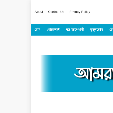
About
Contact Us
Privacy Policy
হোম
গোরকঘাটা
বড় মহেশখালী
কুতুবজোম
ছো
কক্সবাজার
জাতীয়
বিশ্ব
খেলাধুল