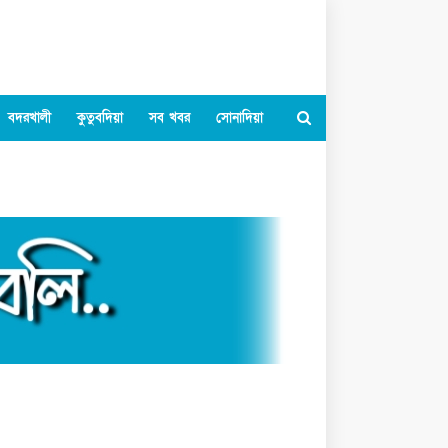
বদরখালী
কুতুবদিয়া
সব খবর
সোনাদিয়া