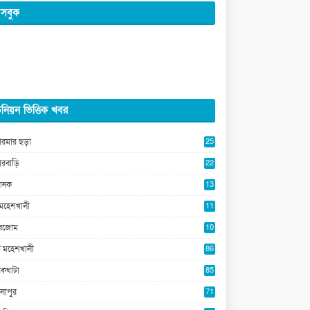
সবুক
নিয়ন ভিত্তিক খবর
ারমার ছড়া
25
5
ারবাড়ি
22
2
ানক
13
5
মহেশখালী
11
0
ুবজোম
10
8
 মহেশখালী
86
কঘাটা
85
লাপুর
71