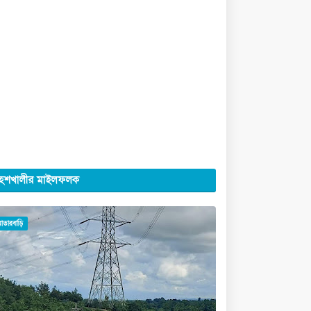
েশখালীর মাইলফলক
মাতারবাড়ি