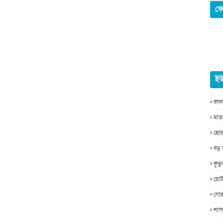
ফে
ইউ
কাল
মাত
হোয়
বড় 
কুত
ছোট
গোর
শাপ