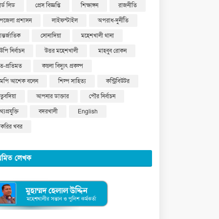
ার্ড লিড
প্রেস বিজ্ঞপ্তি
শিক্ষাঙ্গন
রাজনীতি
পজেলা প্রশাসন
লাইফস্টাইল
অপরাধ-দুর্নীতি
ন্তর্জাতিক
সোনাদিয়া
মহেশখালী থানা
উপি নির্বাচন
উত্তর মহেশখালী
মাহবুব রোকন
ত-প্রতিমত
কয়লা বিদ্যুৎ প্রকল্প
মপি আশেক বলেন
শিল্প সাহিত্য
কন্ট্রিবিউটর
ুতুবদিয়া
আপনার ডাক্তার
পৌর নির্বাচন
্যপ্রযুক্তি
বদরখালী
English
াকরির খবর
য়মিত লেখক