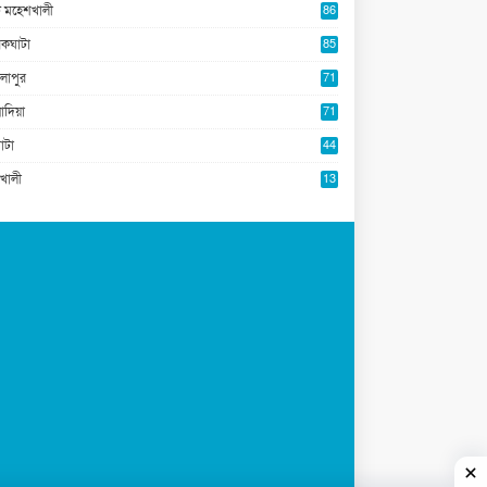
 মহেশখালী
86
কঘাটা
85
লাপুর
71
াদিয়া
71
াটা
44
খালী
13