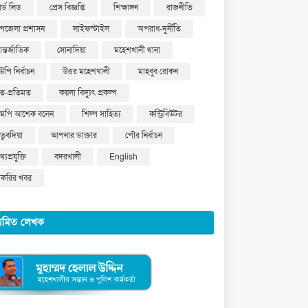
ার্ড লিড
প্রেস বিজ্ঞপ্তি
শিক্ষাঙ্গন
রাজনীতি
পজেলা প্রশাসন
লাইফস্টাইল
অপরাধ-দুর্নীতি
ন্তর্জাতিক
সোনাদিয়া
মহেশখালী থানা
উপি নির্বাচন
উত্তর মহেশখালী
মাহবুব রোকন
ত-প্রতিমত
কয়লা বিদ্যুৎ প্রকল্প
মপি আশেক বলেন
শিল্প সাহিত্য
কন্ট্রিবিউটর
ুতুবদিয়া
আপনার ডাক্তার
পৌর নির্বাচন
্যপ্রযুক্তি
বদরখালী
English
াকরির খবর
য়মিত লেখক