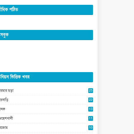
্বাধিক পঠিত
সবুক
নিয়ন ভিত্তিক খবর
ারমার ছড়া
25
5
ারবাড়ি
22
2
ানক
13
5
মহেশখালী
11
0
ুবজোম
10
8