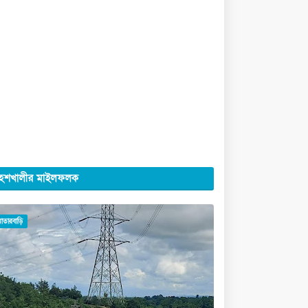
েশখালীর মাইলফলক
মাতারবাড়ি