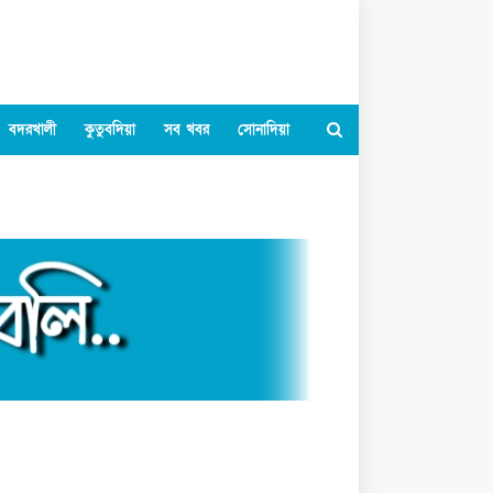
বদরখালী
কুতুবদিয়া
সব খবর
সোনাদিয়া