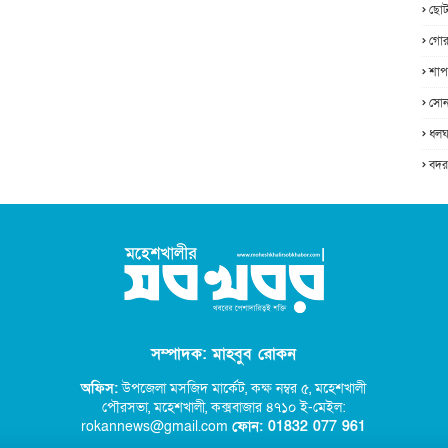
ছোট
গোর
শাপ
সোন
ধলঘ
বদর
সম্পাদক: মাহবুব রোকন
অফিস:
উপজেলা মসজিদ মার্কেট, কক্ষ নম্বর ৫,
মহেশখালী
পৌরসভা, মহেশখালী, কক্সবাজার ৪৭১০ ই-মেইল:
rokannews@gmail.com
ফোন: 01832 077 96
1