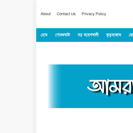
About
Contact Us
Privacy Policy
হোম
গোরকঘাটা
বড় মহেশখালী
কুতুবজোম
ছো
কক্সবাজার
জাতীয়
বিশ্ব
খেলাধুল