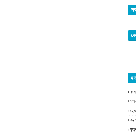
সর
ফে
ইউ
কাল
মাত
হোয়
বড় 
কুত