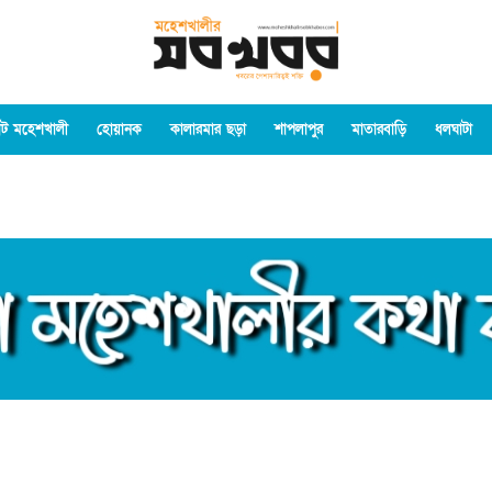
ট মহেশখালী
হোয়ানক
কালারমার ছড়া
শাপলাপুর
মাতারবাড়ি
ধলঘাটা