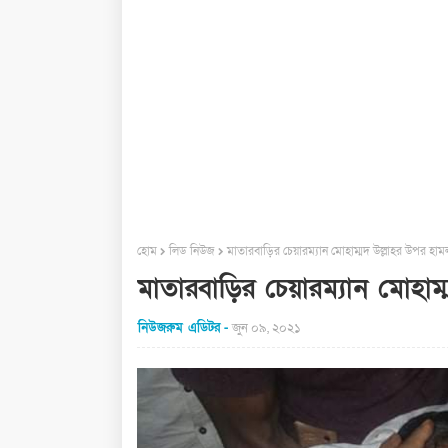
হোম
লিড নিউজ
মাতারবাড়ির চেয়ারম্যান মোহাম্মদ উল্লাহর উপর হাম
মাতারবাড়ির চেয়ারম্যান মোহাম
নিউজরুম এডিটর
জুন ০৯, ২০২১