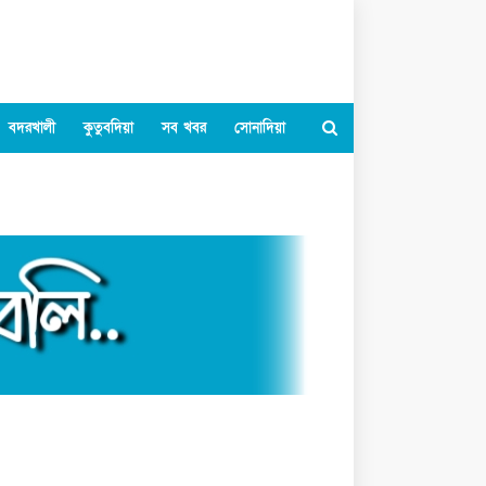
বদরখালী
কুতুবদিয়া
সব খবর
সোনাদিয়া