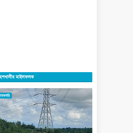
েশখালীর মাইলফলক
মাতারবাড়ি