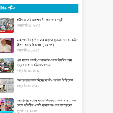
্বাধিক পঠিত
শুটকি মানেই মহেশখালী- দাম আকাশচুম্বী
ফেব্রুয়ারি ১১, ২০২৫
মহেশখালীর কৃতি সন্তান আল্লামা সুলতান যওক নদভী:
জীবন, কর্ম ও চিন্তাধারা ( ১ম পর্ব )
জানুয়ারি ১৩, ২০১৭
এক সাপ্তাহ পরেই গোরকঘাটা থেকে নিয়মিত বাস
ছাড়বে ঢাকা ও চট্টগ্রামের পথে
জানুয়ারি ২৪, ২০২১
কক্সবাজারে নকল বিয়ের কাজী-প্রতারক সিন্ডিকেট
জানুয়ারি ২৭, ২০২৫
কক্সবাজার সংবাদ পত্রিকাটি জেলায় অল্প সময়ে নিজ
থেকে প্রতিষ্ঠিত একটি সংবাদপত্র- আপেল মাহমুদ
জুলাই ০২, ২০২৫