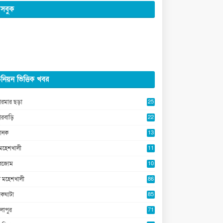
সবুক
নিয়ন ভিত্তিক খবর
ারমার ছড়া
25
5
ারবাড়ি
22
2
ানক
13
4
মহেশখালী
11
0
ুবজোম
10
8
 মহেশখালী
86
কঘাটা
85
লাপুর
71