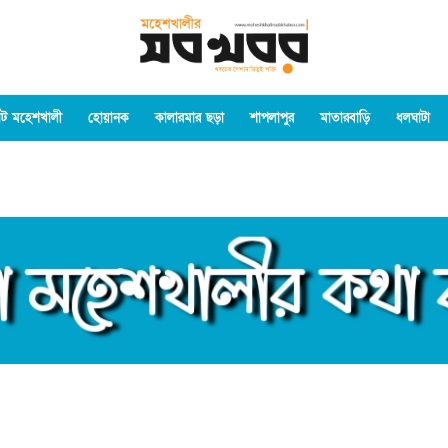
ট মহেশখালী
হোয়ানক
কালারমার ছড়া
শাপলাপুর
মাতারবাড়ি
ধলঘাটা