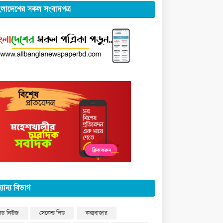
ংলাদেশের সকল সংবাদপত্র
্যান্য বিভাগ
িড নিউজ
সেকেন্ড লিড
কক্সবাজার