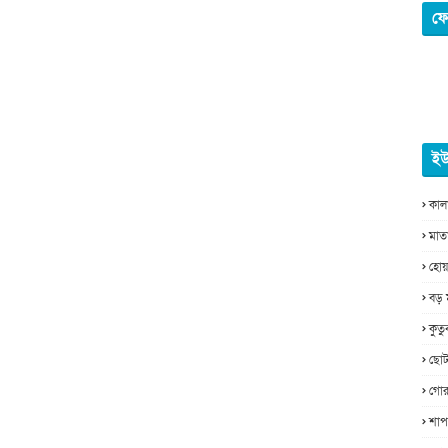
ফে
ইউ
কাল
মাত
হোয়
বড় 
কুত
ছোট
গোর
শাপ