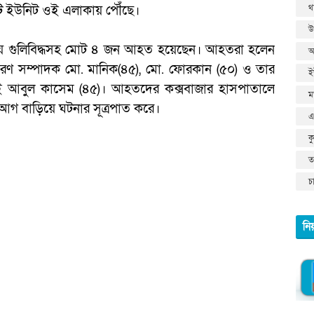
থ
টি ইউনিট ওই এলাকায় পৌঁছে।
উ
নায় গুলিবিদ্ধসহ মোট ৪ জন আহত হয়েছেন। আহতরা হলেন
আ
ারণ সম্পাদক মো. মানিক(৪৫), মো. ফোরকান (৫০) ও তার
ই
ভাই আবুল কাসেম (৪৫)। আহতদের কক্সবাজার হাসপাতালে
ম
 আগ বাড়িয়ে ঘটনার সূত্রপাত করে।
এ
ক
তথ
চ
নি