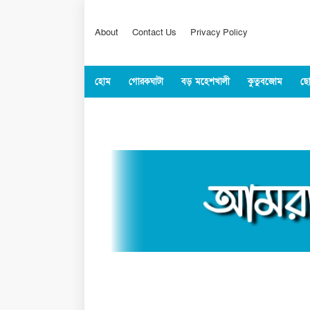
About
Contact Us
Privacy Policy
হোম
গোরকঘাটা
বড় মহেশখালী
কুতুবজোম
ছো
কক্সবাজার
জাতীয়
বিশ্ব
খেলাধুল