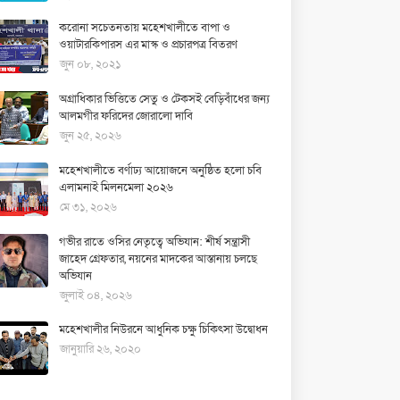
করোনা সচেতনতায় মহেশখালীতে বাপা ও
ওয়াটারকিপারস এর মাস্ক ও প্রচারপত্র বিতরণ
জুন ০৮, ২০২১
অগ্রাধিকার ভিত্তিতে সেতু ও টেকসই বেড়িবাঁধের জন্য
আলমগীর ফরিদের জোরালো দাবি
জুন ২৫, ২০২৬
মহেশখালীতে বর্ণাঢ্য আয়োজনে অনুষ্ঠিত হলো চবি
এলামনাই মিলনমেলা ২০২৬
মে ৩১, ২০২৬
গভীর রাতে ওসির নেতৃত্বে অভিযান: শীর্ষ সন্ত্রাসী
জাহেদ গ্রেফতার, নয়নের মাদকের আস্তানায় চলছে
অভিযান
জুলাই ০৪, ২০২৬
মহেশখালীর নিউরনে আধুনিক চক্ষু চিকিৎসা উদ্বোধন
জানুয়ারি ২৬, ২০২০