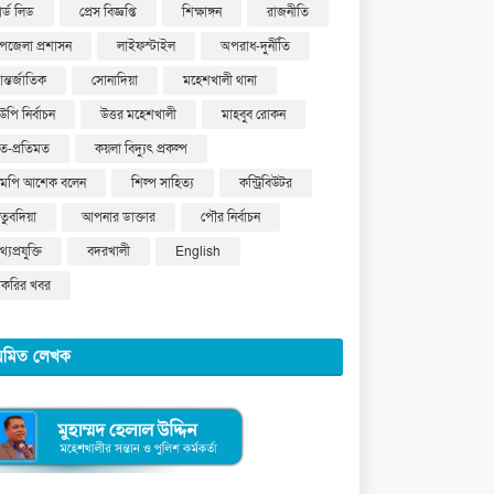
ার্ড লিড
প্রেস বিজ্ঞপ্তি
শিক্ষাঙ্গন
রাজনীতি
পজেলা প্রশাসন
লাইফস্টাইল
অপরাধ-দুর্নীতি
ন্তর্জাতিক
সোনাদিয়া
মহেশখালী থানা
উপি নির্বাচন
উত্তর মহেশখালী
মাহবুব রোকন
ত-প্রতিমত
কয়লা বিদ্যুৎ প্রকল্প
মপি আশেক বলেন
শিল্প সাহিত্য
কন্ট্রিবিউটর
ুতুবদিয়া
আপনার ডাক্তার
পৌর নির্বাচন
্যপ্রযুক্তি
বদরখালী
English
াকরির খবর
য়মিত লেখক