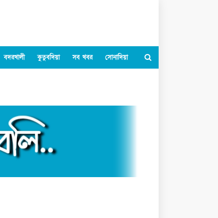
বদরখালী
কুতুবদিয়া
সব খবর
সোনাদিয়া