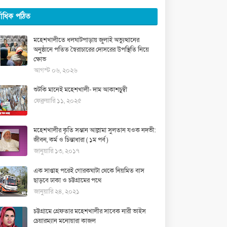
্বাধিক পঠিত
মহেশখালীতে ধলঘাটপাড়ায় জুলাই অভ্যুত্থানের
অনুষ্ঠানে পতিত স্বৈরাচারের দোসরের উপস্থিতি নিয়ে
ক্ষোভ
আগস্ট ০৬, ২০২৬
শুটকি মানেই মহেশখালী- দাম আকাশচুম্বী
ফেব্রুয়ারি ১১, ২০২৫
মহেশখালীর কৃতি সন্তান আল্লামা সুলতান যওক নদভী:
জীবন, কর্ম ও চিন্তাধারা ( ১ম পর্ব )
জানুয়ারি ১৩, ২০১৭
এক সাপ্তাহ পরেই গোরকঘাটা থেকে নিয়মিত বাস
ছাড়বে ঢাকা ও চট্টগ্রামের পথে
জানুয়ারি ২৪, ২০২১
চট্টগ্রামে গ্রেফতার মহেশখালীর সাবেক নারী ভাইস
চেয়ারম্যান মনোয়ারা কাজল