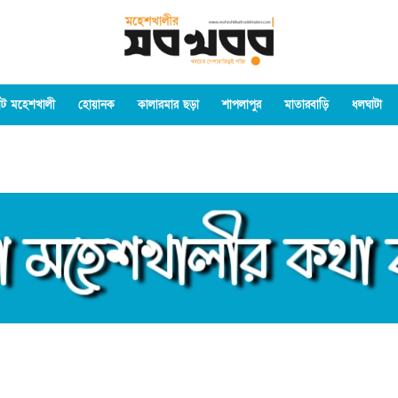
ট মহেশখালী
হোয়ানক
কালারমার ছড়া
শাপলাপুর
মাতারবাড়ি
ধলঘাটা