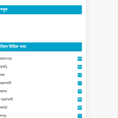
সবুক
নিয়ন ভিত্তিক খবর
ারমার ছড়া
25
5
ারবাড়ি
22
2
ানক
13
5
মহেশখালী
11
0
ুবজোম
10
8
 মহেশখালী
86
কঘাটা
85
লাপুর
71