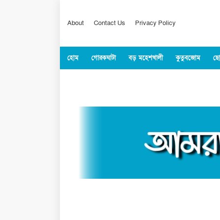
About
Contact Us
Privacy Policy
হোম
গোরকঘাটা
বড় মহেশখালী
কুতুবজোম
ছো
কক্সবাজার
জাতীয়
বিশ্ব
খেলাধুল