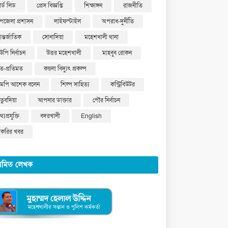
ার্ড লিড
প্রেস বিজ্ঞপ্তি
শিক্ষাঙ্গন
রাজনীতি
পজেলা প্রশাসন
লাইফস্টাইল
অপরাধ-দুর্নীতি
ন্তর্জাতিক
সোনাদিয়া
মহেশখালী থানা
উপি নির্বাচন
উত্তর মহেশখালী
মাহবুব রোকন
ত-প্রতিমত
কয়লা বিদ্যুৎ প্রকল্প
মপি আশেক বলেন
শিল্প সাহিত্য
কন্ট্রিবিউটর
ুতুবদিয়া
আপনার ডাক্তার
পৌর নির্বাচন
্যপ্রযুক্তি
বদরখালী
English
াকরির খবর
য়মিত লেখক