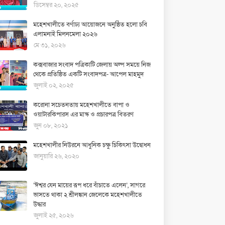
ডিসেম্বর ২০, ২০২৫
মহেশখালীতে বর্ণাঢ্য আয়োজনে অনুষ্ঠিত হলো চবি
এলামনাই মিলনমেলা ২০২৬
মে ৩১, ২০২৬
কক্সবাজার সংবাদ পত্রিকাটি জেলায় অল্প সময়ে নিজ
থেকে প্রতিষ্ঠিত একটি সংবাদপত্র- আপেল মাহমুদ
জুলাই ০২, ২০২৫
করোনা সচেতনতায় মহেশখালীতে বাপা ও
ওয়াটারকিপারস এর মাস্ক ও প্রচারপত্র বিতরণ
জুন ০৮, ২০২১
মহেশখালীর নিউরনে আধুনিক চক্ষু চিকিৎসা উদ্বোধন
জানুয়ারি ২৬, ২০২০
‘ঈশ্বর যেন মায়ের রূপ ধরে বাঁচাতে এলেন’, সাগরে
ভাসতে থাকা ২ শ্রীলঙ্কান জেলেকে মহেশখালীতে
উদ্ধার
জুলাই ২৫, ২০২৬