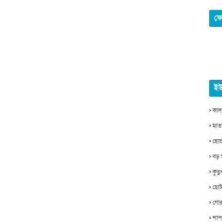
ফে
ইউ
কাল
মাত
হোয়
বড় 
কুত
ছোট
গোর
শাপ