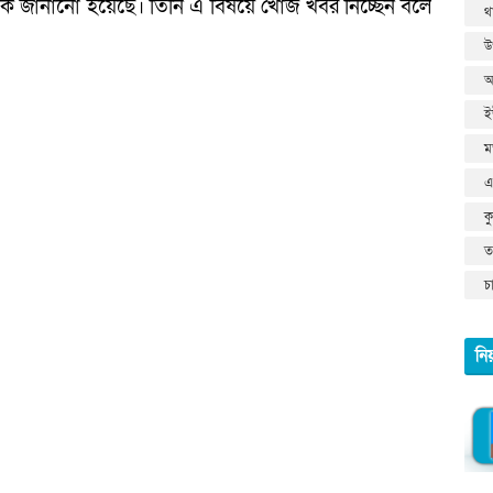
ে জানানো হয়েছে। তিনি এ বিষয়ে খোঁজ খবর নিচ্ছেন বলে
থ
উ
আ
ই
ম
এ
ক
তথ
চ
নি