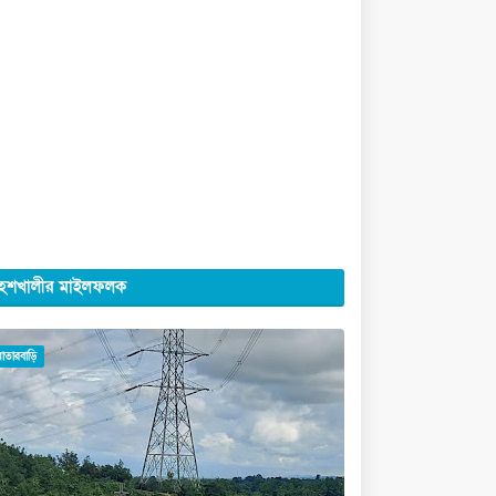
েশখালীর মাইলফলক
মাতারবাড়ি