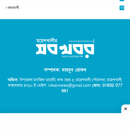
বদরখালী
13
সম্পাদক: মাহবুব রোকন
অফিস:
উপজেলা মসজিদ মার্কেট, কক্ষ নম্বর ৫,
মহেশখালী পৌরসভা, মহেশখালী,
কক্সবাজার ৪৭১০ ই-মেইল: rokannews@gmail.com
ফোন: 01832 077
96
1
কপিরাইট © ২০২২ - সব খবর | মহেশখালীর সব খবর