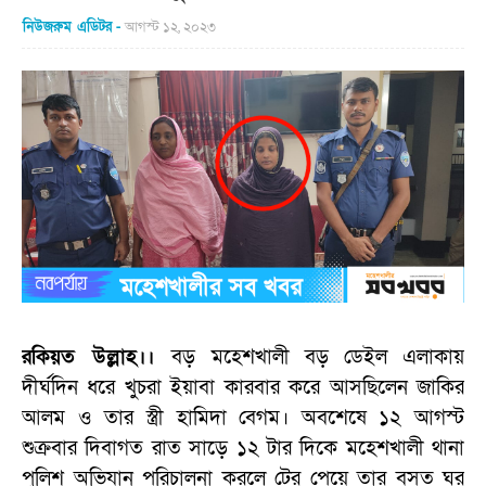
নিউজরুম এডিটর
আগস্ট ১২, ২০২৩
রকিয়ত উল্লাহ।।
বড় মহেশখালী বড় ডেইল এলাকায়
দীর্ঘদিন ধরে খুচরা ইয়াবা কারবার করে আসছিলেন জাকির
আলম ও তার স্ত্রী হামিদা বেগম। অবশেষে ১২ আগস্ট
শুক্রবার দিবাগত রাত সাড়ে ১২ টার দিকে মহেশখালী থানা
পুলিশ অভিযান পরিচালনা করলে টের পেয়ে তার বসত ঘর