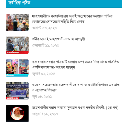
সর্বাধিক পঠিত
মহেশখালীতে ধলঘাটপাড়ায় জুলাই অভ্যুত্থানের অনুষ্ঠানে পতিত
স্বৈরাচারের দোসরের উপস্থিতি নিয়ে ক্ষোভ
আগস্ট ০৬, ২০২৬
শুটকি মানেই মহেশখালী- দাম আকাশচুম্বী
ফেব্রুয়ারি ১১, ২০২৫
কক্সবাজার সংবাদ পত্রিকাটি জেলায় অল্প সময়ে নিজ থেকে প্রতিষ্ঠিত
একটি সংবাদপত্র- আপেল মাহমুদ
জুলাই ০২, ২০২৫
করোনা সচেতনতায় মহেশখালীতে বাপা ও ওয়াটারকিপারস এর মাস্ক
ও প্রচারপত্র বিতরণ
জুন ০৮, ২০২১
মহেশখালীর সন্তান আল্লামা সুলতান যওক নদভীর জীবনী: ( ২য় পর্ব )
জানুয়ারি ১৮, ২০১৭