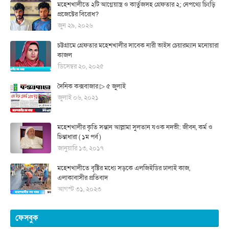
মহেশখালীতে ২টি আগ্নেয়াস্ত্র ও কার্তুজসহ গ্রেফতার ২; নেপথ্যে চিংড়ি
প্রজেক্টের বিরোধ?
জুন ২৯, ২০২৬
চট্টগ্রামে গ্রেফতার মহেশখালীর সাবেক নারী ভাইস চেয়ারম্যান মনোয়ারা
কাজল
ডিসেম্বর ২০, ২০২৫
দৈনিক কক্সবাজার ▷ ৫ জুলাই
জুলাই ০৬, ২০২১
মহেশখালীর কৃতি সন্তান আল্লামা সুলতান যওক নদভী: জীবন, কর্ম ও
চিন্তাধারা ( ১ম পর্ব )
জানুয়ারি ১৩, ২০১৭
মহেশখালীতে বৃষ্টির মধ্যে সড়কে এলজিইডির ঢালাই কাজ,
এলাকাবাসীর প্রতিবাদ
আগস্ট ৩১, ২০২৩
ফেসবুক