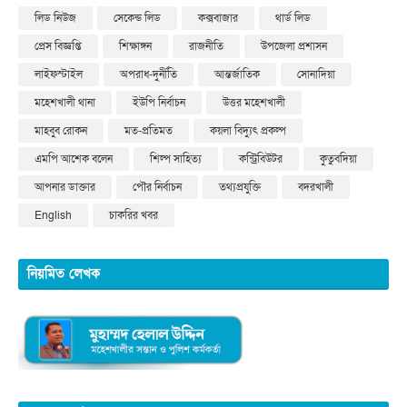
লিড নিউজ
সেকেন্ড লিড
কক্সবাজার
থার্ড লিড
প্রেস বিজ্ঞপ্তি
শিক্ষাঙ্গন
রাজনীতি
উপজেলা প্রশাসন
লাইফস্টাইল
অপরাধ-দুর্নীতি
আন্তর্জাতিক
সোনাদিয়া
মহেশখালী থানা
ইউপি নির্বাচন
উত্তর মহেশখালী
মাহবুব রোকন
মত-প্রতিমত
কয়লা বিদ্যুৎ প্রকল্প
এমপি আশেক বলেন
শিল্প সাহিত্য
কন্ট্রিবিউটর
কুতুবদিয়া
আপনার ডাক্তার
পৌর নির্বাচন
তথ্যপ্রযুক্তি
বদরখালী
English
চাকরির খবর
নিয়মিত লেখক