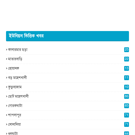
ইউনিয়ন ভিত্তিক খবর
কালারমার ছড়া
25
5
মাতারবাড়ি
22
2
হোয়ানক
13
5
বড় মহেশখালী
11
0
কুতুবজোম
10
8
ছোট মহেশখালী
86
গোরকঘাটা
85
শাপলাপুর
71
সোনাদিয়া
71
ধলঘাটা
44