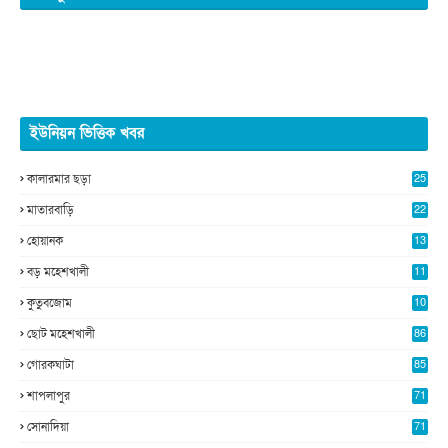
ইউনিয়ন ভিত্তিক খবর
কালারমার ছড়া
25
5
মাতারবাড়ি
22
2
হোয়ানক
13
5
বড় মহেশখালী
11
0
কুতুবজোম
10
8
ছোট মহেশখালী
86
গোরকঘাটা
85
শাপলাপুর
71
সোনাদিয়া
71