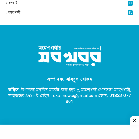
ধলঘাটা
44
বদরখালী
13
সম্পাদক: মাহবুব রোকন
অফিস:
উপজেলা মসজিদ মার্কেট, কক্ষ নম্বর ৫,
মহেশখালী পৌরসভা, মহেশখালী,
কক্সবাজার ৪৭১০ ই-মেইল: rokannews@gmail.com
ফোন: 01832 077
96
1