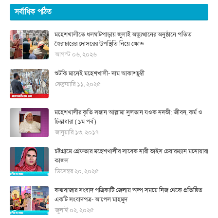
সর্বাধিক পঠিত
মহেশখালীতে ধলঘাটপাড়ায় জুলাই অভ্যুত্থানের অনুষ্ঠানে পতিত
স্বৈরাচারের দোসরের উপস্থিতি নিয়ে ক্ষোভ
আগস্ট ০৬, ২০২৬
শুটকি মানেই মহেশখালী- দাম আকাশচুম্বী
ফেব্রুয়ারি ১১, ২০২৫
মহেশখালীর কৃতি সন্তান আল্লামা সুলতান যওক নদভী: জীবন, কর্ম ও
চিন্তাধারা ( ১ম পর্ব )
জানুয়ারি ১৩, ২০১৭
চট্টগ্রামে গ্রেফতার মহেশখালীর সাবেক নারী ভাইস চেয়ারম্যান মনোয়ারা
কাজল
ডিসেম্বর ২০, ২০২৫
কক্সবাজার সংবাদ পত্রিকাটি জেলায় অল্প সময়ে নিজ থেকে প্রতিষ্ঠিত
একটি সংবাদপত্র- আপেল মাহমুদ
জুলাই ০২, ২০২৫