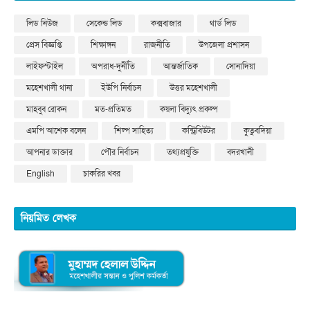
লিড নিউজ
সেকেন্ড লিড
কক্সবাজার
থার্ড লিড
প্রেস বিজ্ঞপ্তি
শিক্ষাঙ্গন
রাজনীতি
উপজেলা প্রশাসন
লাইফস্টাইল
অপরাধ-দুর্নীতি
আন্তর্জাতিক
সোনাদিয়া
মহেশখালী থানা
ইউপি নির্বাচন
উত্তর মহেশখালী
মাহবুব রোকন
মত-প্রতিমত
কয়লা বিদ্যুৎ প্রকল্প
এমপি আশেক বলেন
শিল্প সাহিত্য
কন্ট্রিবিউটর
কুতুবদিয়া
আপনার ডাক্তার
পৌর নির্বাচন
তথ্যপ্রযুক্তি
বদরখালী
English
চাকরির খবর
নিয়মিত লেখক