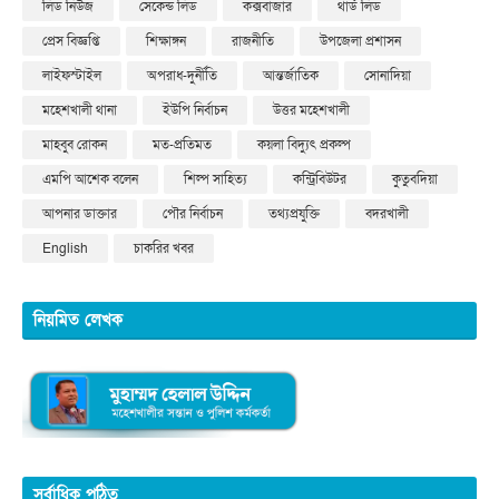
লিড নিউজ
সেকেন্ড লিড
কক্সবাজার
থার্ড লিড
প্রেস বিজ্ঞপ্তি
শিক্ষাঙ্গন
রাজনীতি
উপজেলা প্রশাসন
লাইফস্টাইল
অপরাধ-দুর্নীতি
আন্তর্জাতিক
সোনাদিয়া
মহেশখালী থানা
ইউপি নির্বাচন
উত্তর মহেশখালী
মাহবুব রোকন
মত-প্রতিমত
কয়লা বিদ্যুৎ প্রকল্প
এমপি আশেক বলেন
শিল্প সাহিত্য
কন্ট্রিবিউটর
কুতুবদিয়া
আপনার ডাক্তার
পৌর নির্বাচন
তথ্যপ্রযুক্তি
বদরখালী
English
চাকরির খবর
নিয়মিত লেখক
সর্বাধিক পঠিত