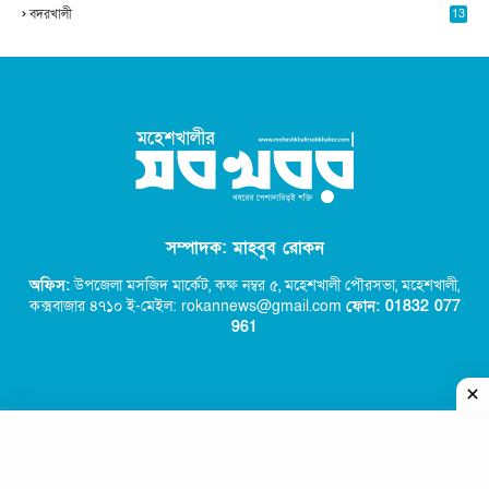
বদরখালী
13
সম্পাদক: মাহবুব রোকন
অফিস:
উপজেলা মসজিদ মার্কেট, কক্ষ নম্বর ৫,
মহেশখালী পৌরসভা, মহেশখালী,
কক্সবাজার ৪৭১০ ই-মেইল: rokannews@gmail.com
ফোন: 01832 077
96
1
কপিরাইট © ২০২২ - সব খবর | মহেশখালীর সব খবর