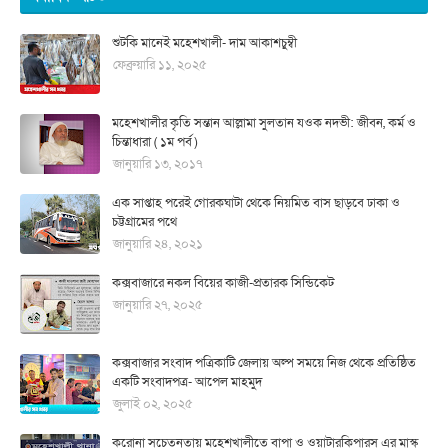
শুটকি মানেই মহেশখালী- দাম আকাশচুম্বী
ফেব্রুয়ারি ১১, ২০২৫
মহেশখালীর কৃতি সন্তান আল্লামা সুলতান যওক নদভী: জীবন, কর্ম ও
চিন্তাধারা ( ১ম পর্ব )
জানুয়ারি ১৩, ২০১৭
এক সাপ্তাহ পরেই গোরকঘাটা থেকে নিয়মিত বাস ছাড়বে ঢাকা ও
চট্টগ্রামের পথে
জানুয়ারি ২৪, ২০২১
কক্সবাজারে নকল বিয়ের কাজী-প্রতারক সিন্ডিকেট
জানুয়ারি ২৭, ২০২৫
কক্সবাজার সংবাদ পত্রিকাটি জেলায় অল্প সময়ে নিজ থেকে প্রতিষ্ঠিত
একটি সংবাদপত্র- আপেল মাহমুদ
জুলাই ০২, ২০২৫
করোনা সচেতনতায় মহেশখালীতে বাপা ও ওয়াটারকিপারস এর মাস্ক