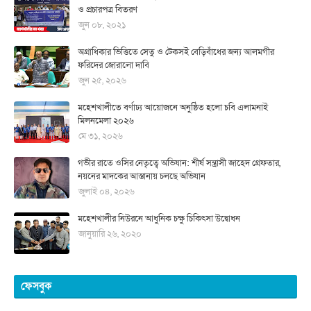
ও প্রচারপত্র বিতরণ
জুন ০৮, ২০২১
অগ্রাধিকার ভিত্তিতে সেতু ও টেকসই বেড়িবাঁধের জন্য আলমগীর
ফরিদের জোরালো দাবি
জুন ২৫, ২০২৬
মহেশখালীতে বর্ণাঢ্য আয়োজনে অনুষ্ঠিত হলো চবি এলামনাই
মিলনমেলা ২০২৬
মে ৩১, ২০২৬
গভীর রাতে ওসির নেতৃত্বে অভিযান: শীর্ষ সন্ত্রাসী জাহেদ গ্রেফতার,
নয়নের মাদকের আস্তানায় চলছে অভিযান
জুলাই ০৪, ২০২৬
মহেশখালীর নিউরনে আধুনিক চক্ষু চিকিৎসা উদ্বোধন
জানুয়ারি ২৬, ২০২০
ফেসবুক