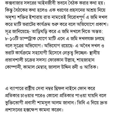
কক্সবাজার সদরের আইনজীবী ভবনে বৈঠক করার কথা হয়।
কিন্তু বৈঠকের কথা হলেও এক ধরণের প্রহসনের আশ্রয় নিয়ে
অদৃশ্য শক্তির ইশারায় রাত নামতেই বিরোধপূর্ণ এ জমি দখল
করে মাটি ভরাটের কার্যক্রম শুরু করে বলে অভিযোগে প্রকাশ।
সূত্র জানিয়েছে- তাড়িঘড়ি করে এ জমি দখলে নিতে অন্তত:
৮-১০টি ডাম্পট্রাক যোগে মাটি এনে এ জমি দখলযজ্ঞ চলছে
বলে সূত্রের অভিযোগ। অভিযোগ রয়েছে- এ অবৈধ দখল ও
ভরাট কার্যক্রমে সহযোগী হিসেবে নেতৃত্ব দিচ্ছেন- স্থানীয়
প্রভাবশালী চক্রের সদস্য ফোরকান উল্লাহ, শাহজাহান
কোম্পানী, কামাল মেম্বার, জালাল উদ্দিন রনী ও আতিক।
এ ব্যাপারে রাষ্ট্রীয় সেবা নম্বর থ্রিফল নাইনে ফোন করে
প্রতিকার চাওয়ার পরেও কোনো প্রতিকার পাওয়া যায়নি বলে
ভুক্তিভোগী প্রবাসী শামসুল আলম জানান। তিনি এ নিয়ে দ্রুত
প্রশাসনের হস্তক্ষেপ কামনা করেন।