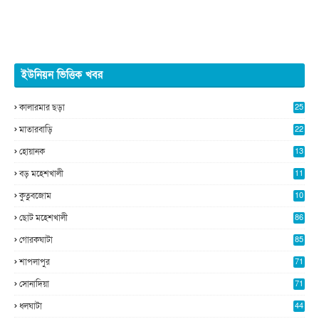
ইউনিয়ন ভিত্তিক খবর
কালারমার ছড়া
25
5
মাতারবাড়ি
22
2
হোয়ানক
13
4
বড় মহেশখালী
11
0
কুতুবজোম
10
8
ছোট মহেশখালী
86
গোরকঘাটা
85
শাপলাপুর
71
সোনাদিয়া
71
ধলঘাটা
44