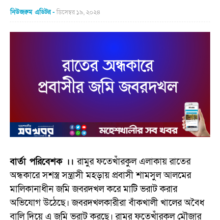
নিউজরুম এডিটর
ডিসেম্বর ১৯, ২০২৪
বার্তা পরিবেশক ।।
রামুর ফতেখাঁরকুল এলাকায় রাতের
অন্ধকারে সশস্ত্র সন্ত্রাসী মহড়ায় প্রবাসী শামসুল আলমের
মালিকানাধীন জমি জবরদখল করে মাটি ভরাট করার
অভিযোগ উঠেছে। জবরদখলকারীরা বাঁকখালী খালের অবৈধ
বালি দিয়ে এ জমি ভরাট করছে। রামুর ফতেখাঁরকুল মৌজার