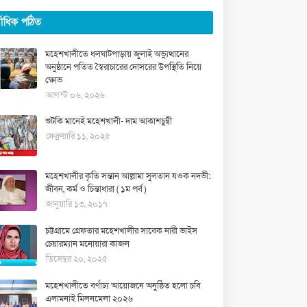
্বাধিক পঠিত
মহেশখালীতে ধলঘাটপাড়ায় জুলাই অভ্যুত্থানের
অনুষ্ঠানে পতিত স্বৈরাচারের দোসরের উপস্থিতি নিয়ে
ক্ষোভ
আগস্ট ০৬, ২০২৬
শুটকি মানেই মহেশখালী- দাম আকাশচুম্বী
ফেব্রুয়ারি ১১, ২০২৫
মহেশখালীর কৃতি সন্তান আল্লামা সুলতান যওক নদভী:
জীবন, কর্ম ও চিন্তাধারা ( ১ম পর্ব )
জানুয়ারি ১৩, ২০১৭
চট্টগ্রামে গ্রেফতার মহেশখালীর সাবেক নারী ভাইস
চেয়ারম্যান মনোয়ারা কাজল
ডিসেম্বর ২০, ২০২৫
মহেশখালীতে বর্ণাঢ্য আয়োজনে অনুষ্ঠিত হলো চবি
এলামনাই মিলনমেলা ২০২৬