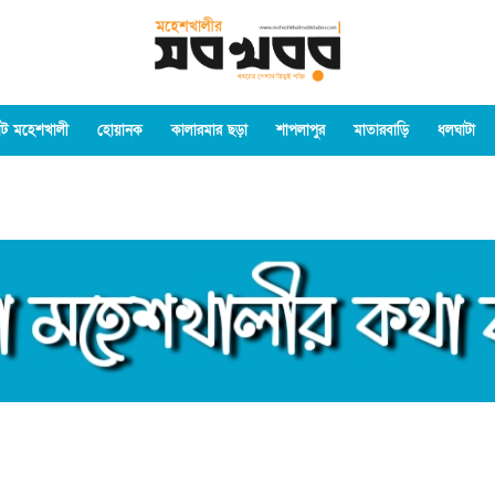
ট মহেশখালী
হোয়ানক
কালারমার ছড়া
শাপলাপুর
মাতারবাড়ি
ধলঘাটা