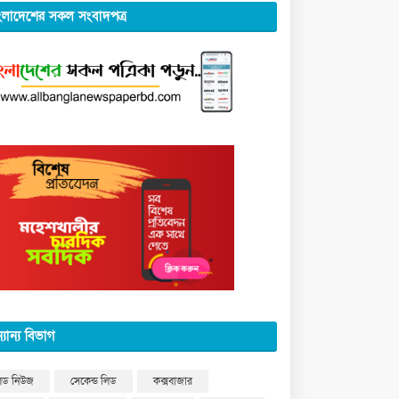
ংলাদেশের সকল সংবাদপত্র
্যান্য বিভাগ
িড নিউজ
সেকেন্ড লিড
কক্সবাজার