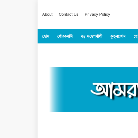
About
Contact Us
Privacy Policy
হোম
গোরকঘাটা
বড় মহেশখালী
কুতুবজোম
ছো
কক্সবাজার
জাতীয়
বিশ্ব
খেলাধুল