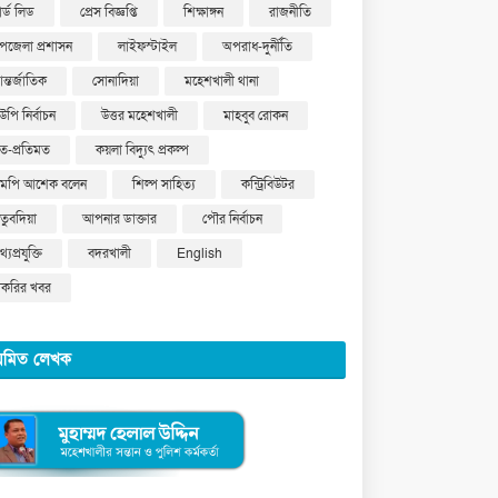
ার্ড লিড
প্রেস বিজ্ঞপ্তি
শিক্ষাঙ্গন
রাজনীতি
পজেলা প্রশাসন
লাইফস্টাইল
অপরাধ-দুর্নীতি
ন্তর্জাতিক
সোনাদিয়া
মহেশখালী থানা
উপি নির্বাচন
উত্তর মহেশখালী
মাহবুব রোকন
ত-প্রতিমত
কয়লা বিদ্যুৎ প্রকল্প
মপি আশেক বলেন
শিল্প সাহিত্য
কন্ট্রিবিউটর
ুতুবদিয়া
আপনার ডাক্তার
পৌর নির্বাচন
্যপ্রযুক্তি
বদরখালী
English
াকরির খবর
য়মিত লেখক