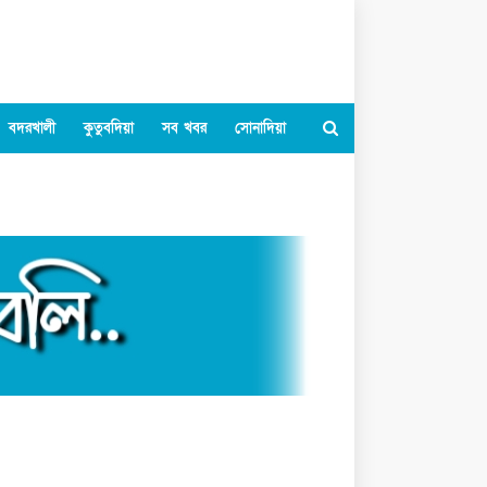
বদরখালী
কুতুবদিয়া
সব খবর
সোনাদিয়া