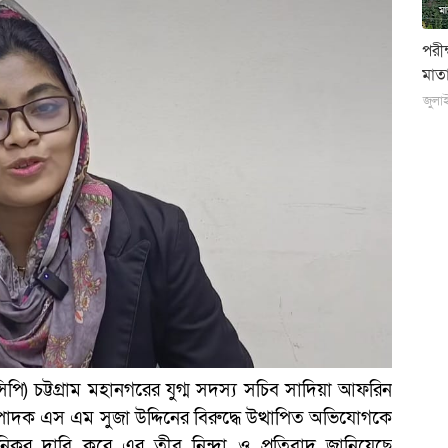
পরী
মাতা
জুলা
িপি) চট্টগ্রাম মহানগরের যুগ্ম সদস্য সচিব সাদিয়া আফরিন
্পাদক এস এম সুজা উদ্দিনের বিরুদ্ধে উত্থাপিত অভিযোগকে
নহানিকর দাবি করে এর তীব্র নিন্দা ও প্রতিবাদ জানিয়েছে