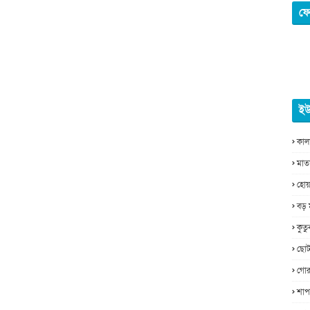
ফে
ইউ
কাল
মাত
হোয়
বড় 
কুত
ছোট
গোর
শাপ