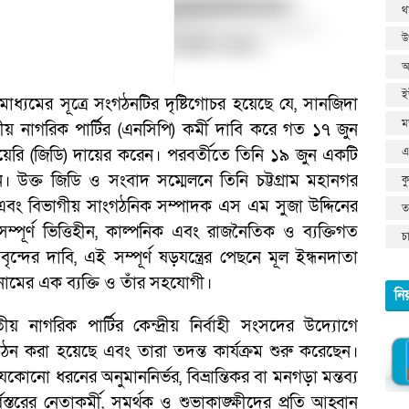
থ
উ
আ
ই
 গণমাধ্যমের সূত্রে সংগঠনটির দৃষ্টিগোচর হয়েছে যে, সানজিদা
ম
 নাগরিক পার্টির (এনসিপি) কর্মী দাবি করে গত ১৭ জুন
ায়েরি (জিডি) দায়ের করেন। পরবর্তীতে তিনি ১৯ জুন একটি
এ
 উক্ত জিডি ও সংবাদ সম্মেলনে তিনি চট্টগ্রাম মহানগর
ক
এবং বিভাগীয় সাংগঠনিক সম্পাদক এস এম সুজা উদ্দিনের
তথ
্পূর্ণ ভিত্তিহীন, কাল্পনিক এবং রাজনৈতিক ও ব্যক্তিগত
চ
ৃন্দের দাবি, এই সম্পূর্ণ ষড়যন্ত্রের পেছনে মূল ইন্ধনদাতা
ামের এক ব্যক্তি ও তাঁর সহযোগী।
নি
তীয় নাগরিক পার্টির কেন্দ্রীয় নির্বাহী সংসদের উদ্যোগে
গঠন করা হয়েছে এবং তারা তদন্ত কার্যক্রম শুরু করেছেন।
ে যেকোনো ধরনের অনুমাননির্ভর, বিভ্রান্তিকর বা মনগড়া মন্তব্য
স্তরের নেতাকর্মী, সমর্থক ও শুভাকাঙ্ক্ষীদের প্রতি আহ্বান