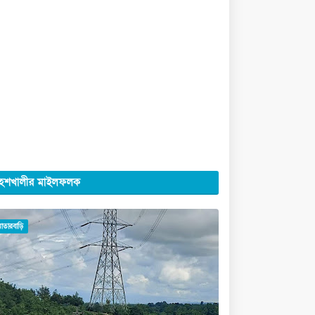
েশখালীর মাইলফলক
মাতারবাড়ি