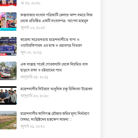
মে ৩১, ২০২৬
কক্সবাজার সংবাদ পত্রিকাটি জেলায় অল্প সময়ে নিজ
থেকে প্রতিষ্ঠিত একটি সংবাদপত্র- আপেল মাহমুদ
জুলাই ০২, ২০২৫
করোনা সচেতনতায় মহেশখালীতে বাপা ও
ওয়াটারকিপারস এর মাস্ক ও প্রচারপত্র বিতরণ
জুন ০৮, ২০২১
এক সাপ্তাহ পরেই গোরকঘাটা থেকে নিয়মিত বাস
ছাড়বে ঢাকা ও চট্টগ্রামের পথে
জানুয়ারি ২৪, ২০২১
মহেশখালীর নিউরনে আধুনিক চক্ষু চিকিৎসা উদ্বোধন
জানুয়ারি ২৬, ২০২০
মহেশখালীর কালিগঞ্জ মৌজার জমির মূল্য নির্ধারণে
বৈষম্য, সংশ্লিষ্টদের হস্তক্ষেপ কামনা ::
জুলাই ২১, ২০২০