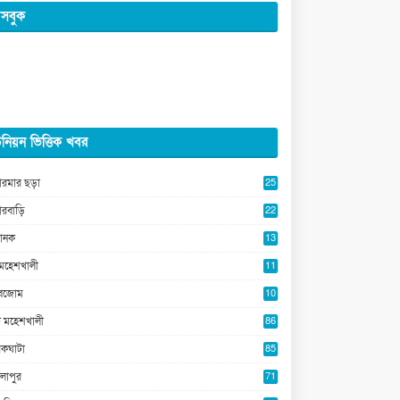
সবুক
নিয়ন ভিত্তিক খবর
ারমার ছড়া
25
5
ারবাড়ি
22
2
ানক
13
5
মহেশখালী
11
0
ুবজোম
10
8
 মহেশখালী
86
কঘাটা
85
লাপুর
71