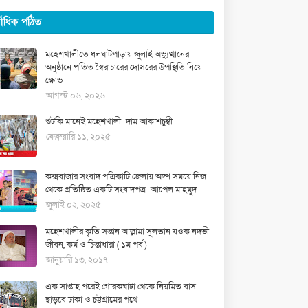
্বাধিক পঠিত
মহেশখালীতে ধলঘাটপাড়ায় জুলাই অভ্যুত্থানের
অনুষ্ঠানে পতিত স্বৈরাচারের দোসরের উপস্থিতি নিয়ে
ক্ষোভ
আগস্ট ০৬, ২০২৬
শুটকি মানেই মহেশখালী- দাম আকাশচুম্বী
ফেব্রুয়ারি ১১, ২০২৫
কক্সবাজার সংবাদ পত্রিকাটি জেলায় অল্প সময়ে নিজ
থেকে প্রতিষ্ঠিত একটি সংবাদপত্র- আপেল মাহমুদ
জুলাই ০২, ২০২৫
মহেশখালীর কৃতি সন্তান আল্লামা সুলতান যওক নদভী:
জীবন, কর্ম ও চিন্তাধারা ( ১ম পর্ব )
জানুয়ারি ১৩, ২০১৭
এক সাপ্তাহ পরেই গোরকঘাটা থেকে নিয়মিত বাস
ছাড়বে ঢাকা ও চট্টগ্রামের পথে