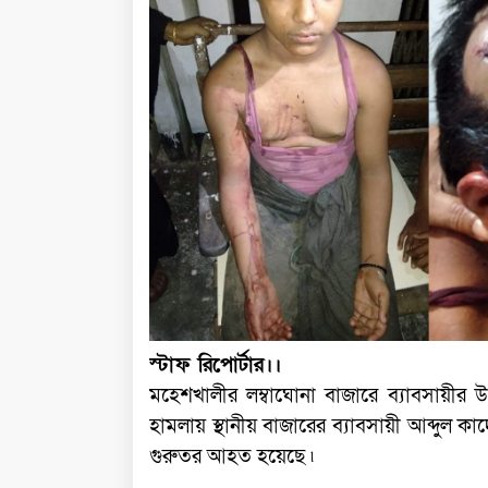
স্টাফ রিপোর্টার।।
মহেশখালীর লম্বাঘোনা বাজারে ব্যাবসায়ীর 
হামলায় স্থানীয় বাজারের ব্যাবসায়ী আব্দুল
গুরুতর আহত হয়েছে ৷