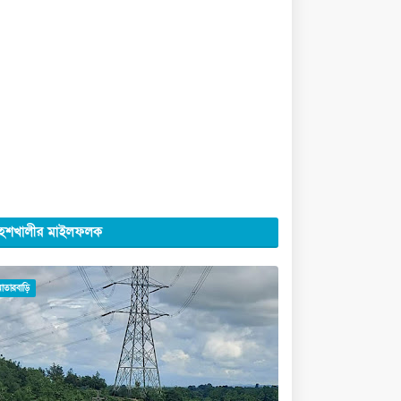
েশখালীর মাইলফলক
মাতারবাড়ি