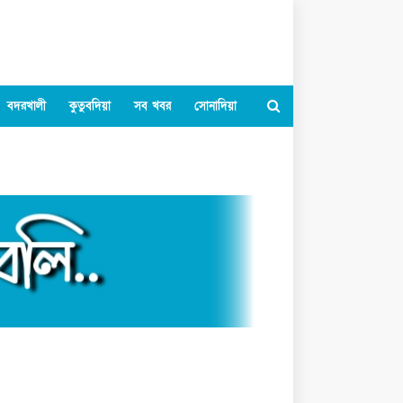
বদরখালী
কুতুবদিয়া
সব খবর
সোনাদিয়া