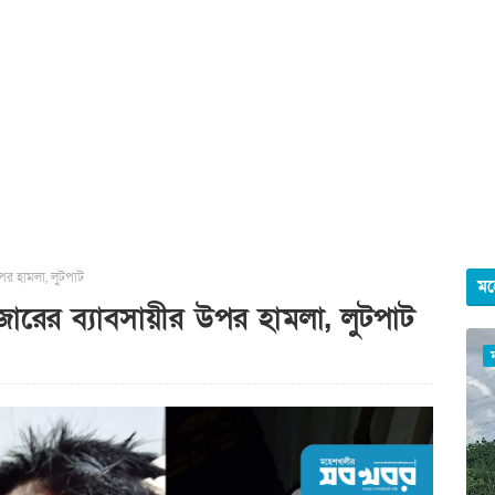
পর হামলা, লুটপাট
মহ
ারের ব্যাবসায়ীর উপর হামলা, লুটপাট