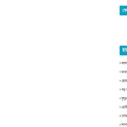
ফে
ইউ
কাল
মাত
হোয়
বড় 
কুত
ছোট
গোর
শাপ