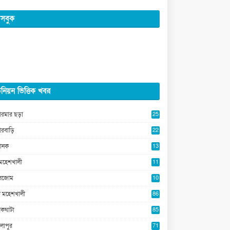
সবুক
নিয়ন ভিত্তিক খবর
ারমার ছড়া
25
5
ারবাড়ি
22
2
ানক
13
5
মহেশখালী
11
0
ুবজোম
10
8
 মহেশখালী
86
কঘাটা
85
লাপুর
71