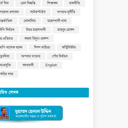
ার্ড লিড
প্রেস বিজ্ঞপ্তি
শিক্ষাঙ্গন
রাজনীতি
পজেলা প্রশাসন
লাইফস্টাইল
অপরাধ-দুর্নীতি
ন্তর্জাতিক
সোনাদিয়া
মহেশখালী থানা
উপি নির্বাচন
উত্তর মহেশখালী
মাহবুব রোকন
ত-প্রতিমত
কয়লা বিদ্যুৎ প্রকল্প
মপি আশেক বলেন
শিল্প সাহিত্য
কন্ট্রিবিউটর
ুতুবদিয়া
আপনার ডাক্তার
পৌর নির্বাচন
্যপ্রযুক্তি
বদরখালী
English
াকরির খবর
য়মিত লেখক