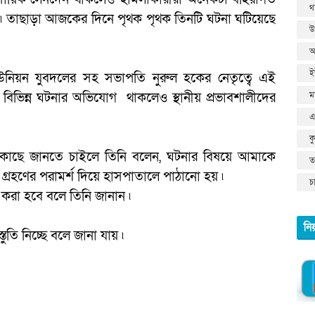
থ
৷ তাছাড়া আজকের দিনে পৃথক পৃথক তিনটি ঘটনা ঘটিয়েছে
উ
আ
ই
ান, ইউনিয়ন যুবদলের সহ সভাপতি নুরুল হকের নেতৃত্বে এই
ম
ে বিভিন্ন ঘটনার অভিযোগ থাকলেও স্থানীয় প্রভাবশালীদের
এ
ক
র কাছে জানতে চাইলে তিনি বলেন, ঘটনার বিষয়ে আমাকে
তথ
রহণের পরামর্শ দিয়ে হাসপাতালে পাঠানো হয় ৷
চ
ণ করা হবে বলে তিনি জানান ৷
নি
্তুতি নিচ্ছে বলে জানা যায় ৷