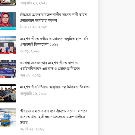
জানুয়ারি ২৪, ২০২১
চট্টগ্রামে গ্রেফতার মহেশখালীর সাবেক নারী ভাইস
চেয়ারম্যান মনোয়ারা কাজল
ডিসেম্বর ২০, ২০২৫
মহেশখালীতে বর্ণাঢ্য আয়োজনে অনুষ্ঠিত হলো চবি
এলামনাই মিলনমেলা ২০২৬
মে ৩১, ২০২৬
করোনা সচেতনতায় মহেশখালীতে বাপা ও
ওয়াটারকিপারস এর মাস্ক ও প্রচারপত্র বিতরণ
জুন ০৮, ২০২১
মহেশখালীর নিউরনে আধুনিক চক্ষু চিকিৎসা উদ্বোধন
জানুয়ারি ২৬, ২০২০
‘ঈশ্বর যেন মায়ের রূপ ধরে বাঁচাতে এলেন’, সাগরে
ভাসতে থাকা ২ শ্রীলঙ্কান জেলেকে মহেশখালীতে
উদ্ধার
জুলাই ২৫, ২০২৬