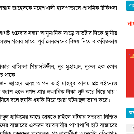
বা
ন্তান জাহেদকে মহেশখালী হাসপাতালে প্রাথমিক চিকিৎসা
গষ্ট শুক্রবার সন্ধ্যা আনুমানিক সাড়ে সাতটার দিকে স্থানীয়
সওদাগরের মাঝে পূর্ব লেনদেনের বিষয় নিয়ে বাকবিতন্ডায়
কার বাসিন্দা গিয়াসউদ্দীন, নুর মুহাম্মদ, নুরুল হক কোন
ে থাকে ৷
ন্তান জাহেদ এবং আপন ভাই মাহবুব আলম প্রঃ ধইন্যেও
্যাশ হতে নগদ প্রায় লক্ষাধিক টাকা লুট করে নিয়ে যায় ৷
ে বলে হুমকি ধমকি দিয়ে তারা ঘটনাস্থল ত্যাগ করে ৷
অন
্দুল হাকিমের কাছে জানতে চাইলে ঘটনার সত্যতা নিশ্চিত
ের বাজারের একজন ব্যাবসায়ীর পাশাপাশি হাট বাজারের
ল
বসায়িক লেনদেন থাকলেও হামলাকারীরা অনেকটা বহিরাগত