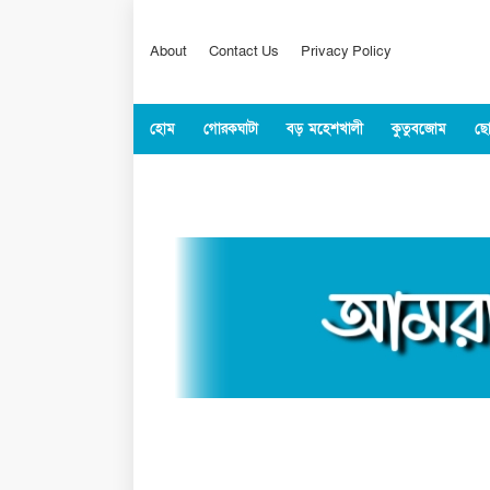
About
Contact Us
Privacy Policy
হোম
গোরকঘাটা
বড় মহেশখালী
কুতুবজোম
ছো
কক্সবাজার
জাতীয়
বিশ্ব
খেলাধুল