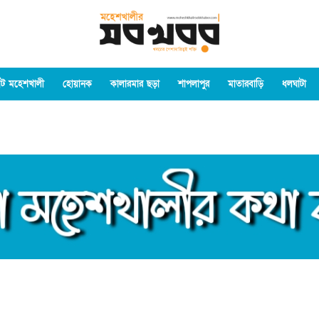
ট মহেশখালী
হোয়ানক
কালারমার ছড়া
শাপলাপুর
মাতারবাড়ি
ধলঘাটা