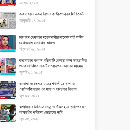
মে ৩১, ২০২৬
কক্সবাজারে নকল বিয়ের কাজী-প্রতারক সিন্ডিকেট
জানুয়ারি ২৭, ২০২৫
চট্টগ্রামে গ্রেফতার মহেশখালীর সাবেক নারী ভাইস
চেয়ারম্যান মনোয়ারা কাজল
ডিসেম্বর ২০, ২০২৫
কক্সবাজার সংবাদ পত্রিকাটি জেলায় অল্প সময়ে নিজ
থেকে প্রতিষ্ঠিত একটি সংবাদপত্র- আপেল মাহমুদ
জুলাই ০২, ২০২৫
করোনা সচেতনতায় মহেশখালীতে বাপা ও
ওয়াটারকিপারস এর মাস্ক ও প্রচারপত্র বিতরণ
জুন ০৮, ২০২১
অগ্রাধিকার ভিত্তিতে সেতু ও টেকসই বেড়িবাঁধের জন্য
আলমগীর ফরিদের জোরালো দাবি
জুন ২৫, ২০২৬