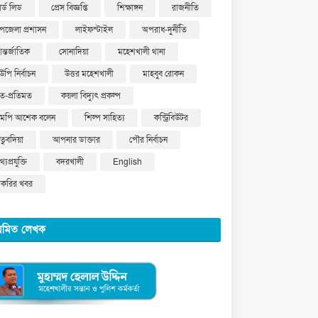
ার্ড লিড
প্রেস বিজ্ঞপ্তি
শিক্ষাঙ্গন
রাজনীতি
পজেলা প্রশাসন
লাইফস্টাইল
অপরাধ-দুর্নীতি
ন্তর্জাতিক
সোনাদিয়া
মহেশখালী থানা
উপি নির্বাচন
উত্তর মহেশখালী
মাহবুব রোকন
ত-প্রতিমত
কয়লা বিদ্যুৎ প্রকল্প
মপি আশেক বলেন
শিল্প সাহিত্য
কন্ট্রিবিউটর
ুতুবদিয়া
আপনার ডাক্তার
পৌর নির্বাচন
্যপ্রযুক্তি
বদরখালী
English
াকরির খবর
য়মিত লেখক