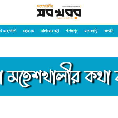
ট মহেশখালী
হোয়ানক
কালারমার ছড়া
শাপলাপুর
মাতারবাড়ি
ধলঘাটা