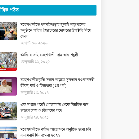
্বাধিক পঠিত
মহেশখালীতে ধলঘাটপাড়ায় জুলাই অভ্যুত্থানের
অনুষ্ঠানে পতিত স্বৈরাচারের দোসরের উপস্থিতি নিয়ে
ক্ষোভ
আগস্ট ০৬, ২০২৬
শুটকি মানেই মহেশখালী- দাম আকাশচুম্বী
ফেব্রুয়ারি ১১, ২০২৫
মহেশখালীর কৃতি সন্তান আল্লামা সুলতান যওক নদভী:
জীবন, কর্ম ও চিন্তাধারা ( ১ম পর্ব )
জানুয়ারি ১৩, ২০১৭
এক সাপ্তাহ পরেই গোরকঘাটা থেকে নিয়মিত বাস
ছাড়বে ঢাকা ও চট্টগ্রামের পথে
জানুয়ারি ২৪, ২০২১
মহেশখালীতে বর্ণাঢ্য আয়োজনে অনুষ্ঠিত হলো চবি
এলামনাই মিলনমেলা ২০২৬