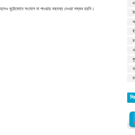
থ
া হলেও মুঠোফোনে সংযোগ না পাওয়ায় বক্তব্য নেওয়া সম্ভব হয়নি।
উ
আ
ই
ম
এ
ক
তথ
চ
নি