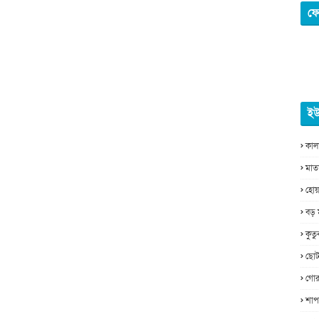
ফে
ইউ
কাল
মাত
হোয়
বড় 
কুত
ছোট
গোর
শাপ