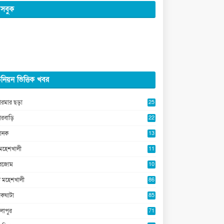
সবুক
নিয়ন ভিত্তিক খবর
ারমার ছড়া
25
5
ারবাড়ি
22
2
ানক
13
5
মহেশখালী
11
0
ুবজোম
10
8
 মহেশখালী
86
কঘাটা
85
লাপুর
71