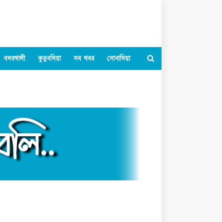
বদরখালী
কুতুবদিয়া
সব খবর
সোনাদিয়া