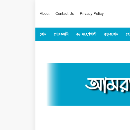
About
Contact Us
Privacy Policy
হোম
গোরকঘাটা
বড় মহেশখালী
কুতুবজোম
ছো
কক্সবাজার
জাতীয়
বিশ্ব
খেলাধুল