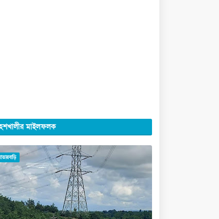
েশখালীর মাইলফলক
মাতারবাড়ি