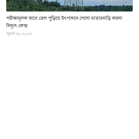
পরীক্ষামূলক ভাবে তেল পুড়িয়ে উৎপাদনে গেলো মাতারবাড়ি কয়লা
বিদ্যুৎ কেন্দ্র
জুলাই ৩০, ২০২৩