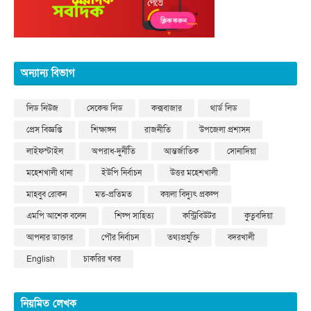
অন্যান্য বিভাগ
লিড নিউজ
সেকেন্ড লিড
কক্সবাজার
থার্ড লিড
প্রেস বিজ্ঞপ্তি
শিক্ষাঙ্গন
রাজনীতি
উপজেলা প্রশাসন
লাইফস্টাইল
অপরাধ-দুর্নীতি
আন্তর্জাতিক
সোনাদিয়া
মহেশখালী থানা
ইউপি নির্বাচন
উত্তর মহেশখালী
মাহবুব রোকন
মত-প্রতিমত
কয়লা বিদ্যুৎ প্রকল্প
এমপি আশেক বলেন
শিল্প সাহিত্য
কন্ট্রিবিউটর
কুতুবদিয়া
আপনার ডাক্তার
পৌর নির্বাচন
তথ্যপ্রযুক্তি
বদরখালী
English
চাকরির খবর
নিয়মিত লেখক