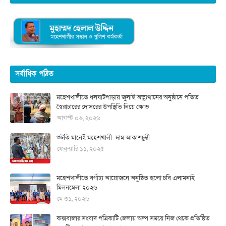
সর্বাধিক পঠিত
মহেশখালীতে ধলঘাটপাড়ায় জুলাই অভ্যুত্থানের অনুষ্ঠানে পতিত
স্বৈরাচারের দোসরের উপস্থিতি নিয়ে ক্ষোভ
আগস্ট ০৬, ২০২৬
শুটকি মানেই মহেশখালী- দাম আকাশচুম্বী
ফেব্রুয়ারি ১১, ২০২৫
মহেশখালীতে বর্ণাঢ্য আয়োজনে অনুষ্ঠিত হলো চবি এলামনাই
মিলনমেলা ২০২৬
মে ৩১, ২০২৬
কক্সবাজার সংবাদ পত্রিকাটি জেলায় অল্প সময়ে নিজ থেকে প্রতিষ্ঠিত