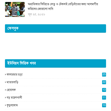
অগ্রাধিকার ভিত্তিতে সেতু ও টেকসই বেড়িবাঁধের জন্য আলমগীর
ফরিদের জোরালো দাবি
জুন ২৫, ২০২৬
ফেসবুক
ইউনিয়ন ভিত্তিক খবর
কালারমার ছড়া
25
5
মাতারবাড়ি
22
2
হোয়ানক
13
5
বড় মহেশখালী
11
0
কুতুবজোম
10
8