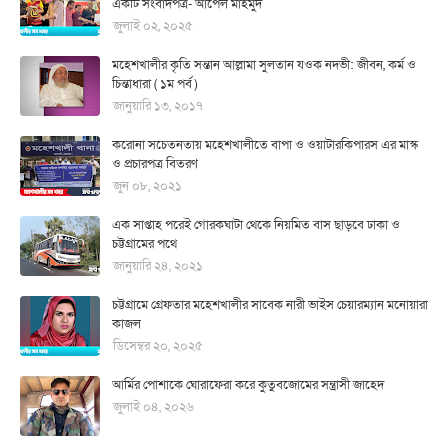
একটি সংবাদপত্র- আপেল মাহমুদ
জুলাই ০২, ২০২৫
মহেশখালীর কৃতি সন্তান আল্লামা সুলতান যওক নদভী: জীবন, কর্ম ও
চিন্তাধারা ( ১ম পর্ব )
জানুয়ারি ১৩, ২০১৭
করোনা সচেতনতায় মহেশখালীতে বাপা ও ওয়াটারকিপারস এর মাস্ক
ও প্রচারপত্র বিতরণ
জুন ০৮, ২০২১
এক সাপ্তাহ পরেই গোরকঘাটা থেকে নিয়মিত বাস ছাড়বে ঢাকা ও
চট্টগ্রামের পথে
জানুয়ারি ২৪, ২০২১
চট্টগ্রামে গ্রেফতার মহেশখালীর সাবেক নারী ভাইস চেয়ারম্যান মনোয়ারা
কাজল
ডিসেম্বর ২০, ২০২৫
আর্মির পোশাকে ঘোরাফেরা করে কুতুবজোমের সন্ত্রাসী জাহেদ
জুলাই ০৪, ২০২৬