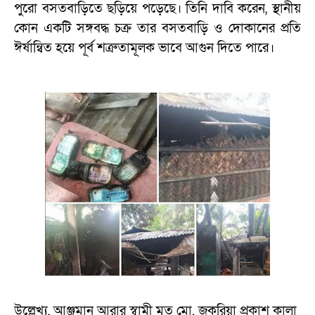
পুরো বসতবাড়িতে ছড়িয়ে পড়েছে। তিনি দাবি করেন, স্থানীয়
কোন একটি সঙ্গবদ্ধ চক্র তার বসতবাড়ি ও দোকানের প্রতি
ঈর্ষান্বিত হয়ে পূর্ব শত্রুতামূলক ভাবে আগুন দিতে পারে।
উল্লেখ্য, আঞ্জুমান আরার স্বামী মৃত মো. জকরিয়া প্রকাশ কালা