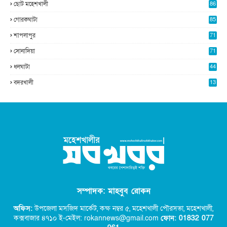
ছোট মহেশখালী
86
গোরকঘাটা
85
শাপলাপুর
71
সোনাদিয়া
71
ধলঘাটা
44
বদরখালী
13
সম্পাদক: মাহবুব রোকন
অফিস:
উপজেলা মসজিদ মার্কেট, কক্ষ নম্বর ৫,
মহেশখালী পৌরসভা, মহেশখালী,
কক্সবাজার ৪৭১০ ই-মেইল: rokannews@gmail.com
ফোন: 01832 077