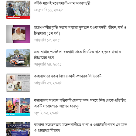
শুটকি মানেই মহেশখালী- দাম আকাশচুম্বী
ফেব্রুয়ারি ১১, ২০২৫
মহেশখালীর কৃতি সন্তান আল্লামা সুলতান যওক নদভী: জীবন, কর্ম ও
চিন্তাধারা ( ১ম পর্ব )
জানুয়ারি ১৩, ২০১৭
এক সাপ্তাহ পরেই গোরকঘাটা থেকে নিয়মিত বাস ছাড়বে ঢাকা ও
চট্টগ্রামের পথে
জানুয়ারি ২৪, ২০২১
কক্সবাজারে নকল বিয়ের কাজী-প্রতারক সিন্ডিকেট
জানুয়ারি ২৭, ২০২৫
কক্সবাজার সংবাদ পত্রিকাটি জেলায় অল্প সময়ে নিজ থেকে প্রতিষ্ঠিত
একটি সংবাদপত্র- আপেল মাহমুদ
জুলাই ০২, ২০২৫
করোনা সচেতনতায় মহেশখালীতে বাপা ও ওয়াটারকিপারস এর মাস্ক
ও প্রচারপত্র বিতরণ