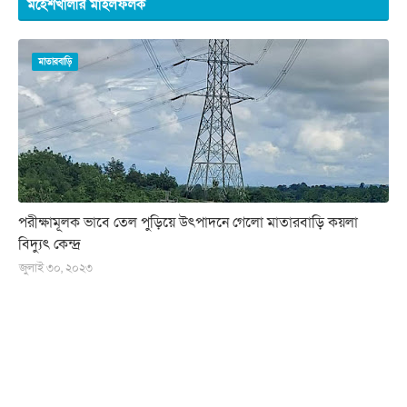
মহেশখালীর মাইলফলক
মাতারবাড়ি
পরীক্ষামূলক ভাবে তেল পুড়িয়ে উৎপাদনে গেলো মাতারবাড়ি কয়লা
বিদ্যুৎ কেন্দ্র
জুলাই ৩০, ২০২৩