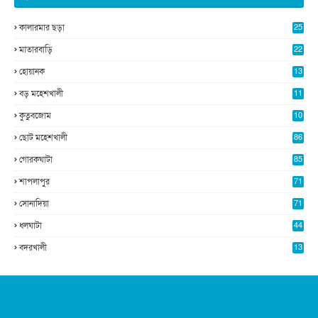
কালারমার ছড়া
25
5
মাতারবাড়ি
22
2
হোয়ানক
13
5
বড় মহেশখালী
11
0
কুতুবজোম
10
8
ছোট মহেশখালী
86
গোরকঘাটা
85
শাপলাপুর
71
সোনাদিয়া
71
ধলঘাটা
44
বদরখালী
13