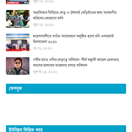
জুন ০৮, ২০২১
অগ্রাধিকার ভিত্তিতে সেতু ও টেকসই বেড়িবাঁধের জন্য আলমগীর
ফরিদের জোরালো দাবি
জুন ২৫, ২০২৬
মহেশখালীতে বর্ণাঢ্য আয়োজনে অনুষ্ঠিত হলো চবি এলামনাই
মিলনমেলা ২০২৬
মে ৩১, ২০২৬
গভীর রাতে ওসির নেতৃত্বে অভিযান: শীর্ষ সন্ত্রাসী জাহেদ গ্রেফতার,
নয়নের মাদকের আস্তানায় চলছে অভিযান
জুলাই ০৪, ২০২৬
ফেসবুক
ইউনিয়ন ভিত্তিক খবর