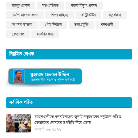
মাহবুব রোকন
মত-প্রতিমত
কয়লা বিদ্যুৎ প্রকল্প
এমপি আশেক বলেন
শিল্প সাহিত্য
কন্ট্রিবিউটর
কুতুবদিয়া
আপনার ডাক্তার
পৌর নির্বাচন
তথ্যপ্রযুক্তি
বদরখালী
English
চাকরির খবর
নিয়মিত লেখক
সর্বাধিক পঠিত
মহেশখালীতে ধলঘাটপাড়ায় জুলাই অভ্যুত্থানের অনুষ্ঠানে পতিত
স্বৈরাচারের দোসরের উপস্থিতি নিয়ে ক্ষোভ
আগস্ট ০৬, ২০২৬