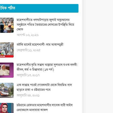
্বাধিক পঠিত
মহেশখালীতে ধলঘাটপাড়ায় জুলাই অভ্যুত্থানের
অনুষ্ঠানে পতিত স্বৈরাচারের দোসরের উপস্থিতি নিয়ে
ক্ষোভ
আগস্ট ০৬, ২০২৬
শুটকি মানেই মহেশখালী- দাম আকাশচুম্বী
ফেব্রুয়ারি ১১, ২০২৫
মহেশখালীর কৃতি সন্তান আল্লামা সুলতান যওক নদভী:
জীবন, কর্ম ও চিন্তাধারা ( ১ম পর্ব )
জানুয়ারি ১৩, ২০১৭
এক সাপ্তাহ পরেই গোরকঘাটা থেকে নিয়মিত বাস
ছাড়বে ঢাকা ও চট্টগ্রামের পথে
জানুয়ারি ২৪, ২০২১
চট্টগ্রামে গ্রেফতার মহেশখালীর সাবেক নারী ভাইস
চেয়ারম্যান মনোয়ারা কাজল