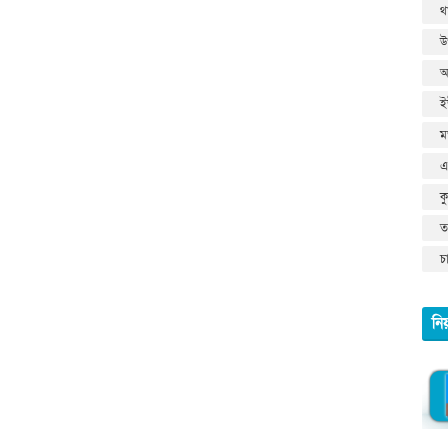
থ
উ
আ
ই
ম
এ
ক
তথ
চ
নি