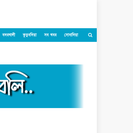
বদরখালী
কুতুবদিয়া
সব খবর
সোনাদিয়া