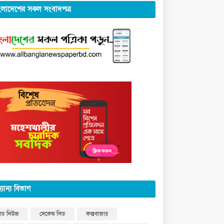
ংলাদেশের সকল সংবাদপত্র
্যান্য বিভাগ
িড নিউজ
সেকেন্ড লিড
কক্সবাজার