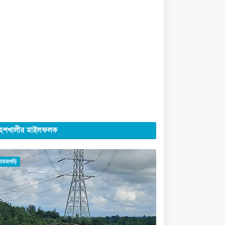
েশখালীর মাইলফলক
মাতারবাড়ি