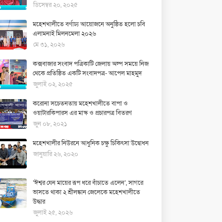
ডিসেম্বর ২০, ২০২৫
মহেশখালীতে বর্ণাঢ্য আয়োজনে অনুষ্ঠিত হলো চবি
এলামনাই মিলনমেলা ২০২৬
মে ৩১, ২০২৬
কক্সবাজার সংবাদ পত্রিকাটি জেলায় অল্প সময়ে নিজ
থেকে প্রতিষ্ঠিত একটি সংবাদপত্র- আপেল মাহমুদ
জুলাই ০২, ২০২৫
করোনা সচেতনতায় মহেশখালীতে বাপা ও
ওয়াটারকিপারস এর মাস্ক ও প্রচারপত্র বিতরণ
জুন ০৮, ২০২১
মহেশখালীর নিউরনে আধুনিক চক্ষু চিকিৎসা উদ্বোধন
জানুয়ারি ২৬, ২০২০
‘ঈশ্বর যেন মায়ের রূপ ধরে বাঁচাতে এলেন’, সাগরে
ভাসতে থাকা ২ শ্রীলঙ্কান জেলেকে মহেশখালীতে
উদ্ধার
জুলাই ২৫, ২০২৬