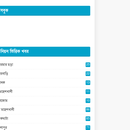
সবুক
নিয়ন ভিত্তিক খবর
ারমার ছড়া
25
5
ারবাড়ি
22
2
ানক
13
5
মহেশখালী
11
0
ুবজোম
10
8
 মহেশখালী
86
কঘাটা
85
লাপুর
71