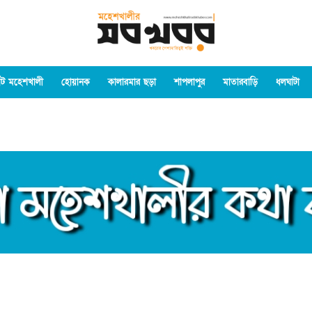
ট মহেশখালী
হোয়ানক
কালারমার ছড়া
শাপলাপুর
মাতারবাড়ি
ধলঘাটা