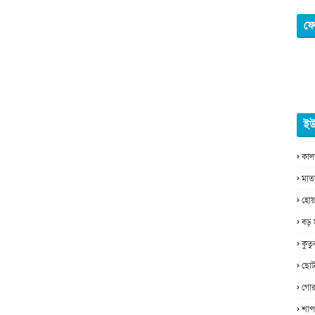
ফে
ইউ
কাল
মাত
হোয়
বড় 
কুত
ছোট
গোর
শাপ