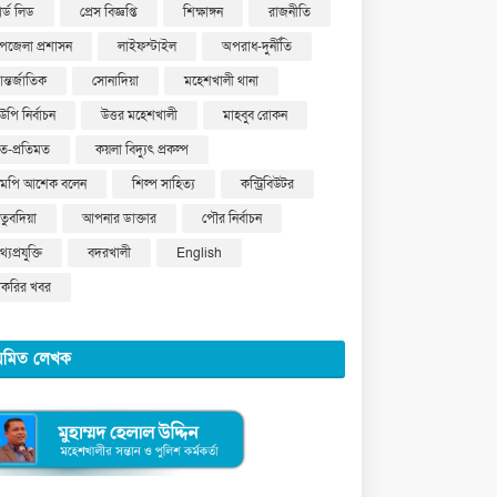
ার্ড লিড
প্রেস বিজ্ঞপ্তি
শিক্ষাঙ্গন
রাজনীতি
পজেলা প্রশাসন
লাইফস্টাইল
অপরাধ-দুর্নীতি
ন্তর্জাতিক
সোনাদিয়া
মহেশখালী থানা
উপি নির্বাচন
উত্তর মহেশখালী
মাহবুব রোকন
ত-প্রতিমত
কয়লা বিদ্যুৎ প্রকল্প
মপি আশেক বলেন
শিল্প সাহিত্য
কন্ট্রিবিউটর
ুতুবদিয়া
আপনার ডাক্তার
পৌর নির্বাচন
্যপ্রযুক্তি
বদরখালী
English
াকরির খবর
য়মিত লেখক