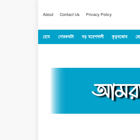
About
Contact Us
Privacy Policy
হোম
গোরকঘাটা
বড় মহেশখালী
কুতুবজোম
ছো
কক্সবাজার
জাতীয়
বিশ্ব
খেলাধুল