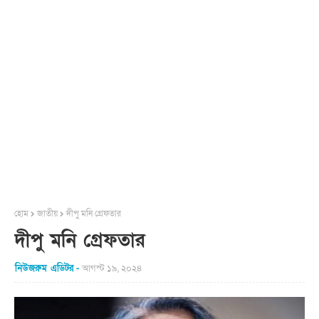
হোম
জাতীয়
দীপু মনি গ্রেফতার
দীপু মনি গ্রেফতার
নিউজরুম এডিটর
আগস্ট ১৯, ২০২৪