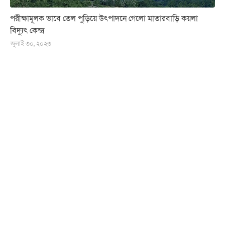
পরীক্ষামূলক ভাবে তেল পুড়িয়ে উৎপাদনে গেলো মাতারবাড়ি কয়লা
বিদ্যুৎ কেন্দ্র
জুলাই ৩০, ২০২৩