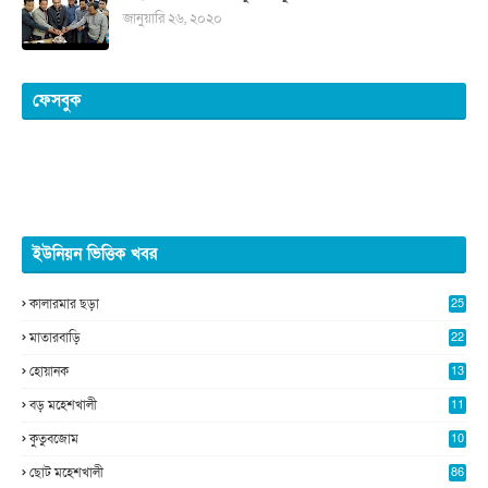
জানুয়ারি ২৬, ২০২০
ফেসবুক
ইউনিয়ন ভিত্তিক খবর
কালারমার ছড়া
25
5
মাতারবাড়ি
22
2
হোয়ানক
13
4
বড় মহেশখালী
11
0
কুতুবজোম
10
8
ছোট মহেশখালী
86