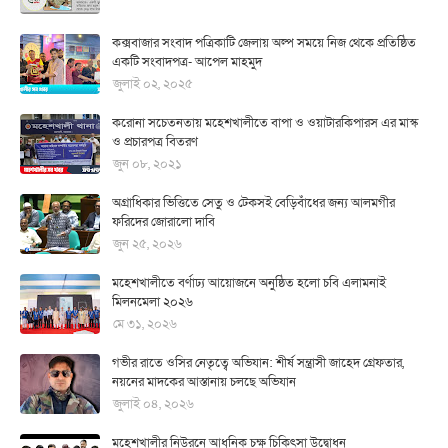
কক্সবাজার সংবাদ পত্রিকাটি জেলায় অল্প সময়ে নিজ থেকে প্রতিষ্ঠিত
একটি সংবাদপত্র- আপেল মাহমুদ
জুলাই ০২, ২০২৫
করোনা সচেতনতায় মহেশখালীতে বাপা ও ওয়াটারকিপারস এর মাস্ক
ও প্রচারপত্র বিতরণ
জুন ০৮, ২০২১
অগ্রাধিকার ভিত্তিতে সেতু ও টেকসই বেড়িবাঁধের জন্য আলমগীর
ফরিদের জোরালো দাবি
জুন ২৫, ২০২৬
মহেশখালীতে বর্ণাঢ্য আয়োজনে অনুষ্ঠিত হলো চবি এলামনাই
মিলনমেলা ২০২৬
মে ৩১, ২০২৬
গভীর রাতে ওসির নেতৃত্বে অভিযান: শীর্ষ সন্ত্রাসী জাহেদ গ্রেফতার,
নয়নের মাদকের আস্তানায় চলছে অভিযান
জুলাই ০৪, ২০২৬
মহেশখালীর নিউরনে আধুনিক চক্ষু চিকিৎসা উদ্বোধন