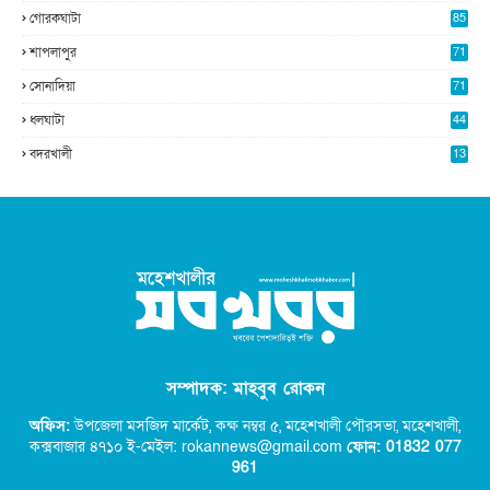
গোরকঘাটা
85
শাপলাপুর
71
সোনাদিয়া
71
ধলঘাটা
44
বদরখালী
13
সম্পাদক: মাহবুব রোকন
অফিস:
উপজেলা মসজিদ মার্কেট, কক্ষ নম্বর ৫,
মহেশখালী পৌরসভা, মহেশখালী,
কক্সবাজার ৪৭১০ ই-মেইল: rokannews@gmail.com
ফোন: 01832 077
96
1