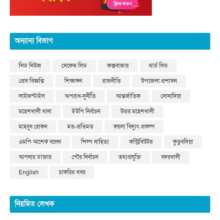
অন্যান্য বিভাগ
লিড নিউজ
সেকেন্ড লিড
কক্সবাজার
থার্ড লিড
প্রেস বিজ্ঞপ্তি
শিক্ষাঙ্গন
রাজনীতি
উপজেলা প্রশাসন
লাইফস্টাইল
অপরাধ-দুর্নীতি
আন্তর্জাতিক
সোনাদিয়া
মহেশখালী থানা
ইউপি নির্বাচন
উত্তর মহেশখালী
মাহবুব রোকন
মত-প্রতিমত
কয়লা বিদ্যুৎ প্রকল্প
এমপি আশেক বলেন
শিল্প সাহিত্য
কন্ট্রিবিউটর
কুতুবদিয়া
আপনার ডাক্তার
পৌর নির্বাচন
তথ্যপ্রযুক্তি
বদরখালী
English
চাকরির খবর
নিয়মিত লেখক